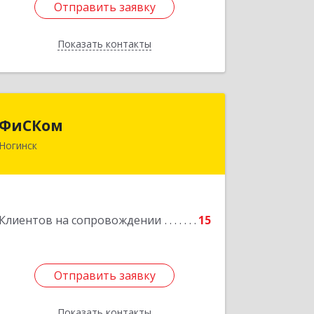
Отправить заявку
Отправить заявку
Показать контакты
Назад
ФиСКом
ФиСКом
Ногинск
142403, Московская обл., г.Ногинск,
ул.Ремесленная, д.1, пом.33
Подробнее
Клиентов на сопровождении
15
Отправить заявку
Отправить заявку
Показать контакты
Назад