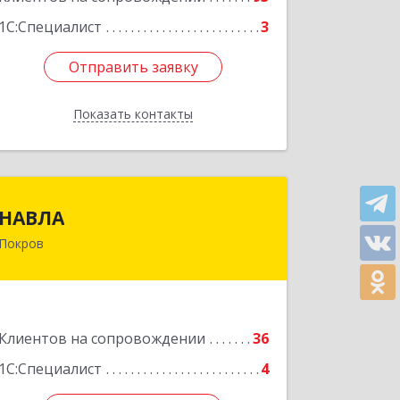
1С:Специалист
3
Отправить заявку
Отправить заявку
Показать контакты
Назад
НАВЛА
НАВЛА
Покров
601120, Владимирская обл,
Петушинский р-н, Покров г, Ленина
ул, дом № 98, пом.6
Подробнее
Клиентов на сопровождении
36
1С:Специалист
4