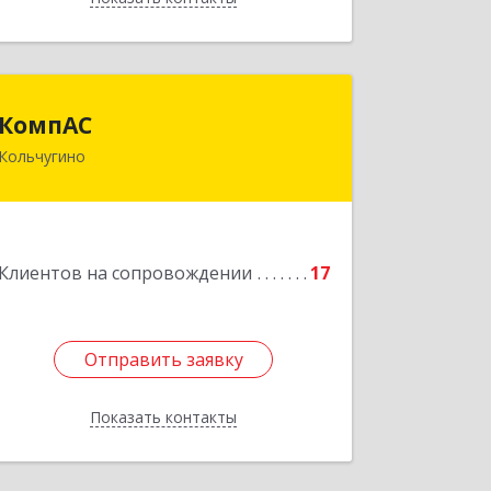
КомпАС
КомпАС
Кольчугино
601782, Владимирская область,
г.Кольчугино, ул.Больничная, д.20
Подробнее
Клиентов на сопровождении
17
Отправить заявку
Отправить заявку
Показать контакты
Назад