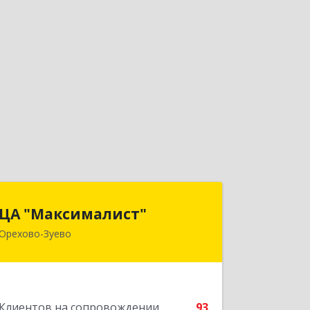
ЦА "Максималист"
ЦА "Максималист"
Орехово-Зуево
142600, Московская обл, Орехово-
Зуево г, Ленина ул, дом № 78
Подробнее
Клиентов на сопровождении
93