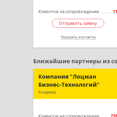
Клиентов на сопровождении
1
Подробне
Отправить заявку
Отправить заявку
Показать контакты
Назад
Ближайшие партнеры из со
Компания "Лоцман
Компания "Лоцма
Бизнес-Технологий"
Бизнес-Технологий
Владимир
600015, Владимирская обл, Владими
г, Чайковского ул, дом № 40А, оф.2
Клиентов на сопровождении
73
Подробне