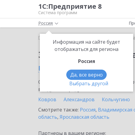
1С:Предприятие 8
Система программ
Россия
Пр
Главная
Сервисы ИТС
Премиальная поддержка
Информация на сайте будет
отображаться для региона
Заказать Премиальн
Россия
в Петушках
Да, все верно
Ознакомьтесь с информационными карт
Выбрать другой
внедрение продукта.
Ковров
Александров
Кольчугино
Смотрите также:
Россия
,
Владимирская 
область
,
Ярославская область
Партнеры в вашем регионе: