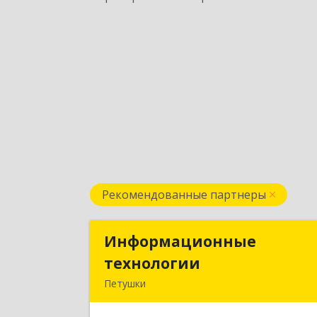
Рекомендованные партнеры
Информационные
Информационны
технологии
технологи
Петушки
601144, Владимирская обл, Петушки г
Маяковского ул, дом № 1