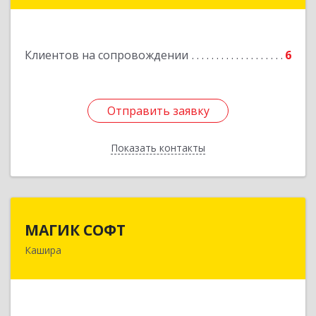
Подробнее
Клиентов на сопровождении
6
Отправить заявку
Отправить заявку
Показать контакты
Назад
МАГИК СОФТ
МАГИК СОФТ
Кашира
Подробнее