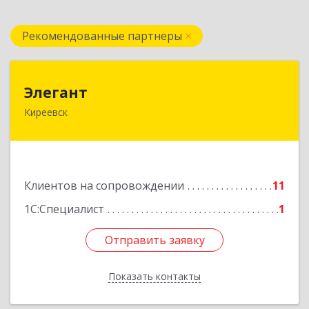
Рекомендованные партнеры
Элегант
Элегант
Киреевск
301262, Тульская обл, Киреевск г, Чехова ул,
дом № 1
Подробнее
Клиентов на сопровождении
11
1С:Специалист
1
Отправить заявку
Отправить заявку
Показать контакты
Назад