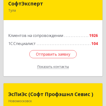
СофтЭксперт
Тула
300013, Тульская обл, Тула г, Болдина ул, дом №
41А, пом.47, оф.1-4
Подробнее
Клиентов на сопровождении
1926
1С:Специалист
104
Отправить заявку
Отправить заявку
Показать контакты
Назад
ЭсПиЭс (Софт Профэшнл Севис )
ЭсПиЭс (Софт Профэшнл Севис )
Новомосковск
301659, Тульская обл, Новомосковский р-н,