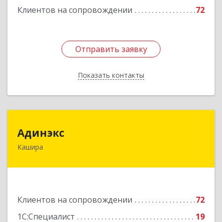
Клиентов на сопровождении
72
Отправить заявку
Отправить заявку
Показать контакты
Назад
Адинэкс
Адинэкс
Кашира
142900, Московская обл, г.о. Кашира, Кашира г,
Стрелецкая ул, дом № 70/1
Подробнее
Клиентов на сопровождении
72
1С:Специалист
19