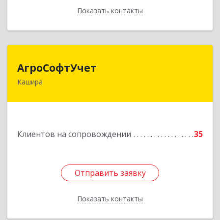
Показать контакты
Назад
АгроСофтУчет
АгроСофтУчет
Кашира
142932, Московская обл, г.о.Кашира, Каменка д,
Парковая ул, дом № 37
Подробнее
Клиентов на сопровождении
35
Отправить заявку
Отправить заявку
Показать контакты
Назад