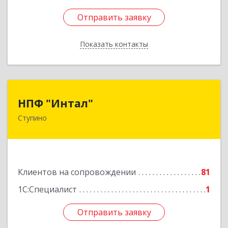
Отправить заявку
Отправить заявку
Показать контакты
Назад
НПФ "Интал"
НПФ "Интал"
Ступино
142800, Московская обл, Ступинский р-н,
Ступино г, Чайковского ул, дом № 5а, оф.34
Подробнее
Клиентов на сопровождении
81
1С:Специалист
1
Отправить заявку
Отправить заявку