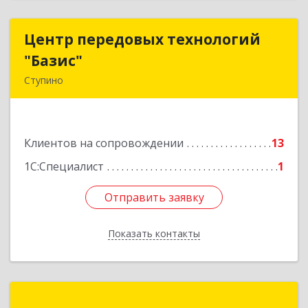
Центр передовых технологий
Центр передовых технологий
"Базис"
"Базис"
Ступино
142800, Московская обл, Ступинский р-н,
Ступино г, Крылова ул, владение № 16, корпус 1
Клиентов на сопровождении
13
Подробнее
1С:Специалист
1
Отправить заявку
Отправить заявку
Показать контакты
Назад
Капелла