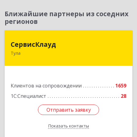
Ближайшие партнеры из соседних
регионов
СервисКлауд
СервисКлауд
Тула
300028, Тульская обл, Тула г, Болдина ул, дом №
98, оф.545
Подробнее
Клиентов на сопровождении
1659
1С:Специалист
28
Отправить заявку
Отправить заявку
Показать контакты
Назад