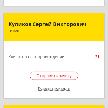
Куликов Сергей Викторович
Куликов Сергей Викторович
Неман
238710, Калининградская обл, Неман г,
Красноармейская ул, дом № 8, кв.60
Подробнее
Клиентов на сопровождении
21
Отправить заявку
Отправить заявку
Показать контакты
Назад