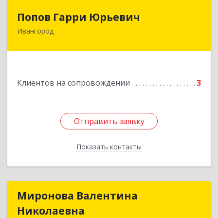
Попов Гарри Юрьевич
Попов Гарри Юрьевич
Ивангород
Подробнее
Клиентов на сопровождении
3
Отправить заявку
Отправить заявку
Показать контакты
Назад
Миронова Валентина
Миронова Валентина
Николаевна
Николаевна