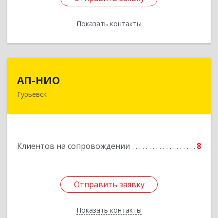
Показать контакты
Назад
АП-НИО
АП-НИО
Гурьевск
238300 Калининградская обл, Гурьевск г,
Советская ул, дом № 22, кв. № 26
Подробнее
Клиентов на сопровождении
8
Отправить заявку
Отправить заявку
Показать контакты
Назад