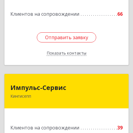
Подробнее
Клиентов на сопровождении
66
Отправить заявку
Отправить заявку
Показать контакты
Назад
Импульс-Сервис
Импульс-Сервис
Кингисепп
188480, Ленинградская обл, Кингисеппский р-н,
Кингисепп г, Воровского ул, дом № 40/15
Подробнее
Клиентов на сопровождении
39