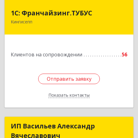
1С: Франчайзинг.ТУБУС
1С: Франчайзинг.ТУБУС
Кингисепп
Подробнее
Клиентов на сопровождении
56
Отправить заявку
Отправить заявку
Показать контакты
Назад
ИП Васильев Александр
ИП Васильев Александр
Вячеславович
Вячеславович