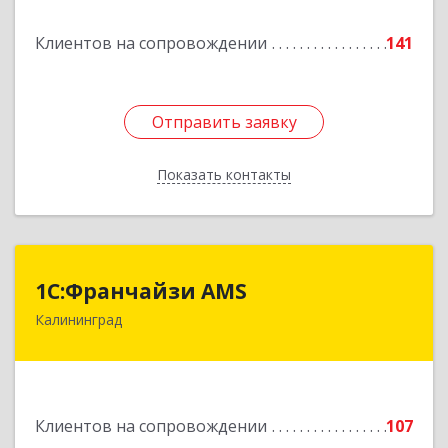
Подробнее
Клиентов на сопровождении
141
Отправить заявку
Отправить заявку
Показать контакты
Назад
1С:Франчайзи AMS
1С:Франчайзи AMS
Калининград
238325, Калининградская обл, Гурьевский р-н,
Луговое п, Центральная ул, дом № 17
Подробнее
Клиентов на сопровождении
107