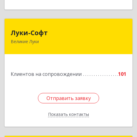
Луки-Софт
Луки-Софт
Великие Луки
182113, Псковская обл, Великие Луки г,
Октябрьский пр-кт, дом № 56А, оф.2
Подробнее
Клиентов на сопровождении
101
Отправить заявку
Отправить заявку
Показать контакты
Назад