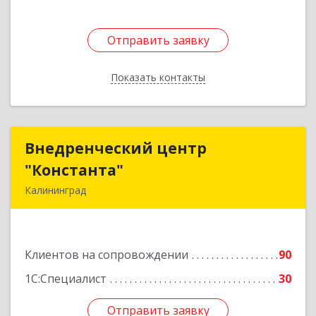
Отправить заявку
Отправить заявку
Показать контакты
Назад
Внедренческий центр
Внедренческий центр
"Константа"
"Константа"
Калининград
236006, Калининградская обл, Калининград г,
К.Маркса ул, дом № 18, оф.701
Клиентов на сопровождении
90
Подробнее
1С:Специалист
30
Отправить заявку
Отправить заявку