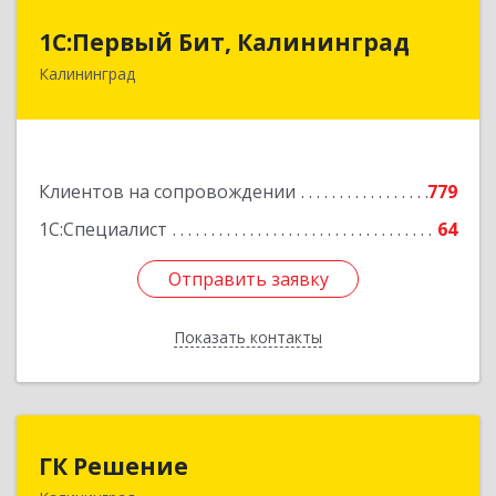
1С:Первый Бит, Калининград
1С:Первый Бит, Калининград
Калининград
236006, Калининградская обл, Калининград г,
Ленинский пр-кт, дом № 30
Подробнее
Клиентов на сопровождении
779
1С:Специалист
64
Отправить заявку
Отправить заявку
Показать контакты
Назад
ГК Решение
ГК Решение