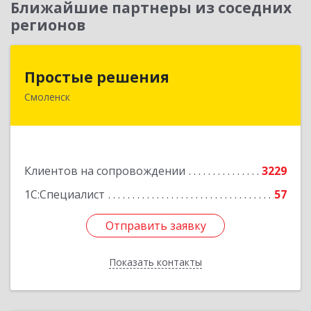
Ближайшие партнеры из соседних
регионов
Простые решения
Простые решения
Смоленск
214015, Смоленская обл, Смоленск г, Большая
Краснофлотская ул, дом № 17
Подробнее
Клиентов на сопровождении
3229
1С:Специалист
57
Отправить заявку
Отправить заявку
Показать контакты
Назад