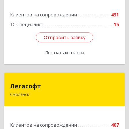
Подробнее
Клиентов на сопровождении
431
1С:Специалист
15
Отправить заявку
Отправить заявку
Показать контакты
Назад
Легасофт
Легасофт
Смоленск
214018, Смоленская обл, Смоленск г, Ново-
Рославльская ул, дом № 13
Подробнее
Клиентов на сопровождении
407