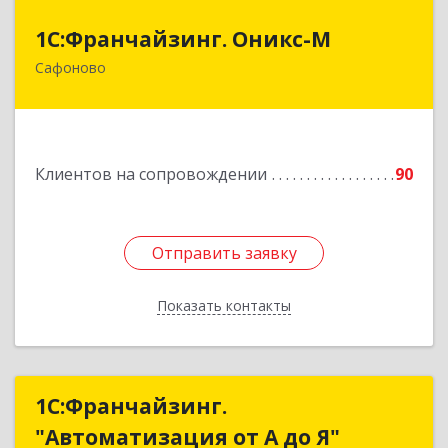
1С:Франчайзинг. Оникс-М
1С:Франчайзинг. Оникс-М
Сафоново
215500, Смоленская обл, Сафоновский р-н,
Сафоново г, Революционная ул, дом № 9а
Подробнее
Клиентов на сопровождении
90
Отправить заявку
Отправить заявку
Показать контакты
Назад
1С:Франчайзинг.
1С:Франчайзинг.
"Автоматизация от А до Я"
"Автоматизация от А до Я"