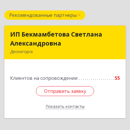
Рекомендованные партнеры
ИП Бекмамбетова Светлана
ИП Бекмамбетова Светлана
Александровна
Александровна
Десногорск
216400, Смоленская обл, Десногорск г, 4-й мкр,
дом № 7, кв.11
Клиентов на сопровождении
55
Подробнее
Отправить заявку
Отправить заявку
Показать контакты
Назад