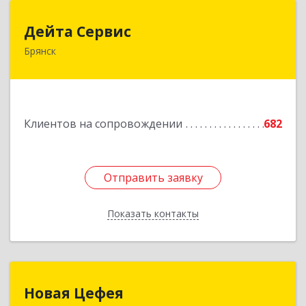
Дейта Сервис
Дейта Сервис
Брянск
241035, Брянская обл, Брянск г, Ульянова ул,
дом № 4, оф.403
Подробнее
Клиентов на сопровождении
682
Отправить заявку
Отправить заявку
Показать контакты
Назад
Новая Цефея
Новая Цефея