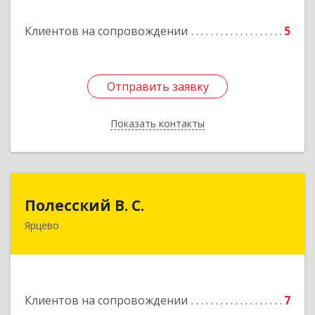
Клиентов на сопровождении
5
Отправить заявку
Отправить заявку
Показать контакты
Назад
Полесский В. С.
Полесский В. С.
Ярцево
215800,Смоленская обл. г. Ярцево,
ул.Краснофлотская д.30
Подробнее
Клиентов на сопровождении
7