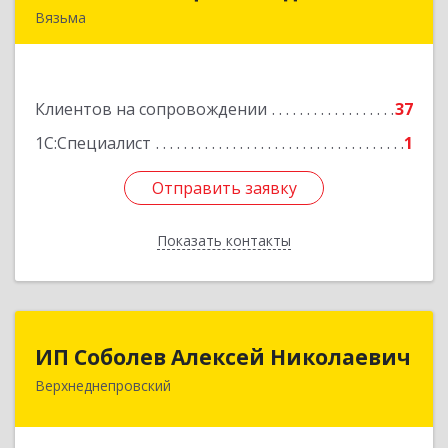
Вязьма
215111, Смоленская обл, Вязьма г,
Красноармейское ш, дом № 3а, кв.42
Клиентов на сопровождении
37
Подробнее
1С:Специалист
1
Отправить заявку
Отправить заявку
Показать контакты
Назад
ИП Соболев Алексей Николаевич
ИП Соболев Алексей Николаевич
Верхнеднепровский
Подробнее