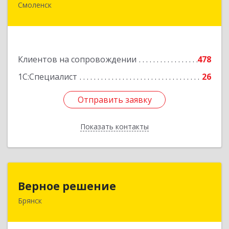
Смоленск
214018, Смоленская обл, Смоленск г, Раевского
ул, дом № 10
Подробнее
Клиентов на сопровождении
478
1С:Специалист
26
Отправить заявку
Отправить заявку
Показать контакты
Назад
Верное решение
Верное решение
Брянск
241035, Брянская обл, Брянск г, Ульянова ул,
дом № 4, оф.307