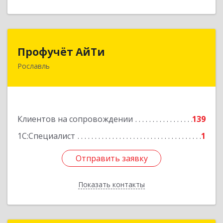
Профучёт АйТи
Профучёт АйТи
Рославль
216500, Смоленская обл, Рославльский р-н,
Рославль г, Урицкого ул, дом № 13, кв.4
Подробнее
Клиентов на сопровождении
139
1С:Специалист
1
Отправить заявку
Отправить заявку
Показать контакты
Назад