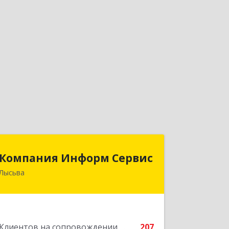
Компания Информ Сервис
Компания Информ Сервис
Лысьва
618909, Пермский край, Лысьва г,
Металлистов ул, дом № 3, оф.535
Подробнее
Клиентов на сопровождении
207