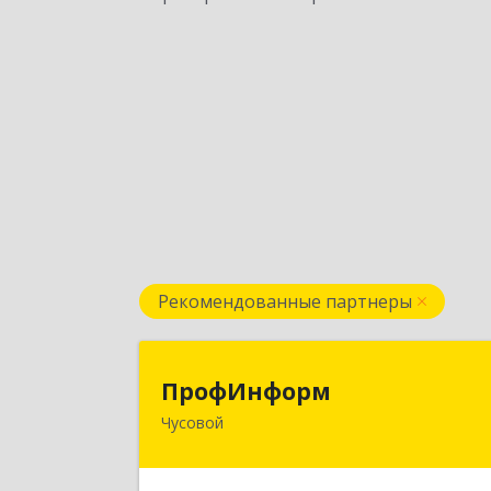
Рекомендованные партнеры
ПрофИнфор
ПрофИнформ
Чусовой
618204, Пермский край, г.о
Чусовской, Чусовой г
Коммунистическая ул, дом № 8, оф.2