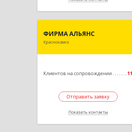
ФИРМА АЛЬЯН
ФИРМА АЛЬЯНС
Краснокамск
Подробне
Клиентов на сопровождении
1
Отправить заявку
Отправить заявку
Показать контакты
Назад