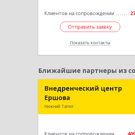
Подробне
Клиентов на сопровождении
2
Отправить заявку
Отправить заявку
Показать контакты
Назад
Ближайшие партнеры из со
Внедренческий центр
Внедренческий цент
Ершова
Ершов
Нижний Тагил
622030, Свердловская обл, Нижни
Тагил г, Черноисточинское ш, дом 
58А, оф.
Клиентов на сопровождении
40