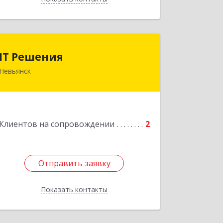
IT Решения
IT Решения
Невьянск
Подробнее
Клиентов на сопровождении
2
Отправить заявку
Отправить заявку
Показать контакты
Назад