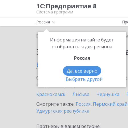
1С:Предприятие 8
Система программ
Россия
Пр
Главная
Сервисы ИТС
Премиальная поддержка
Информация на сайте будет
отображаться для региона
Заказать Премиальн
Россия
в Чусовом
Да, все верно
Ознакомьтесь с информационными карт
Выбрать другой
внедрение продукта.
Краснокамск
Лысьва
Чернушка
Смотрите также:
Россия
,
Пермский край
Удмуртская республика
Партнеры в вашем регионе: