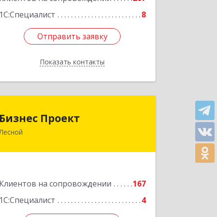
1С:Специалист
8
Отправить заявку
Отправить заявку
Показать контакты
Назад
Бизнес Проект
Бизнес Проект
Лесной
624200, Свердловская обл, Лесной г,
Сиротина ул, дом № 11
Подробнее
Клиентов на сопровождении
167
1С:Специалист
4