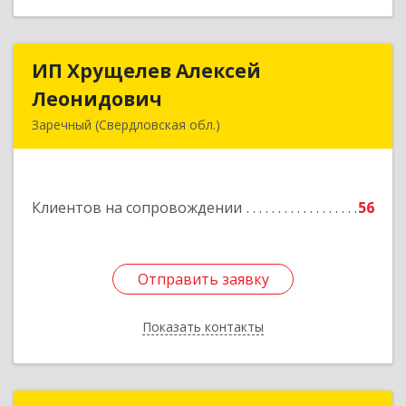
ИП Хрущелев Алексей
ИП Хрущелев Алексей
Леонидович
Леонидович
Заречный (Свердловская обл.)
624250, Свердловская обл, Заречный г,
Курчатова ул, дом № 27/2, кв.57
Клиентов на сопровождении
56
Подробнее
Отправить заявку
Отправить заявку
Показать контакты
Назад