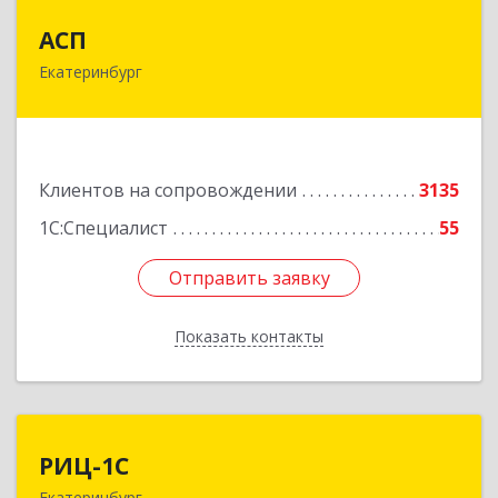
АСП
АСП
Екатеринбург
620075, Свердловская обл, Екатеринбург г,
Карла Либкнехта ул, строение 22, оф.521
Подробнее
Клиентов на сопровождении
3135
1С:Специалист
55
Отправить заявку
Отправить заявку
Показать контакты
Назад
РИЦ-1С
РИЦ-1С
Екатеринбург