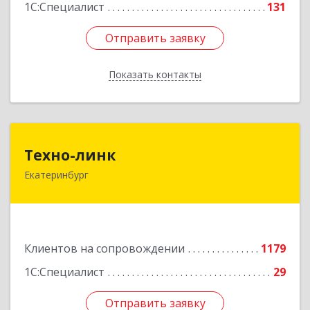
1С:Специалист
131
Отправить заявку
Отправить заявку
Показать контакты
Назад
Техно-линк
Техно-линк
Екатеринбург
620000, Свердловская обл, Екатеринбург г,
Основинская ул, строение 10, оф.1116
Подробнее
Клиентов на сопровождении
1179
1С:Специалист
29
Отправить заявку
Отправить заявку