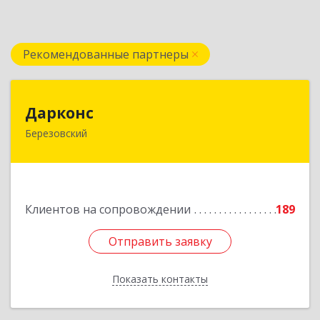
Рекомендованные партнеры
Дарконс
Дарконс
Березовский
623700, Свердловская обл, Березовский г,
Строителей ул, дом № 4, оф.418
Подробнее
Клиентов на сопровождении
189
Отправить заявку
Отправить заявку
Показать контакты
Назад