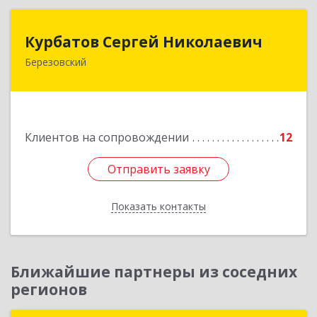
Курбатов Сергей Николаевич
Курбатов Сергей Николаевич
Березовский
623 701, 623701, Свердловская обл,
Березовский г, Театральная ул, д. 28, кв.43
Подробнее
Клиентов на сопровождении
12
Отправить заявку
Отправить заявку
Показать контакты
Назад
Ближайшие партнеры из соседних
регионов