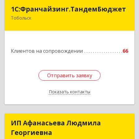
1С:Франчайзинг.ТандемБюджет
1С:Франчайзинг.ТандемБюджет
Тобольск
Подробнее
Клиентов на сопровождении
66
Отправить заявку
Отправить заявку
Показать контакты
Назад
ИП Афанасьева Людмила
ИП Афанасьева Людмила
Георгиевна
Георгиевна