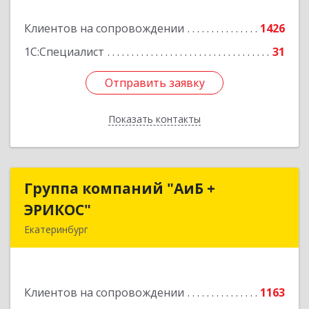
Подробнее
Клиентов на сопровождении
1426
1С:Специалист
31
Отправить заявку
Отправить заявку
Показать контакты
Назад
Группа компаний "АиБ +
Группа компаний "АиБ +
ЭРИКОС"
ЭРИКОС"
Екатеринбург
620075, Свердловская обл, Екатеринбург г,
Луначарского ул, дом № 81, оф.1008
Клиентов на сопровождении
1163
Подробнее