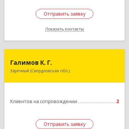
Отправить заявку
Отправить заявку
Показать контакты
Назад
Галимов К. Г.
Галимов К. Г.
Заречный (Свердловская обл.)
Свердловская обл, г. Заречный, ул. Кузнецова,
д.24, оф.72
Подробнее
Клиентов на сопровождении
2
Отправить заявку
Отправить заявку