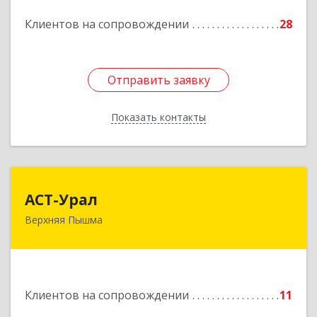
Подробнее
Клиентов на сопровождении
28
Отправить заявку
Отправить заявку
Показать контакты
Назад
АСТ-Урал
АСТ-Урал
Верхняя Пышма
624090, Свердловская обл, Верхняя Пышма г,
Уральских рабочих ул, дом № 45А - 76
Подробнее
Клиентов на сопровождении
11