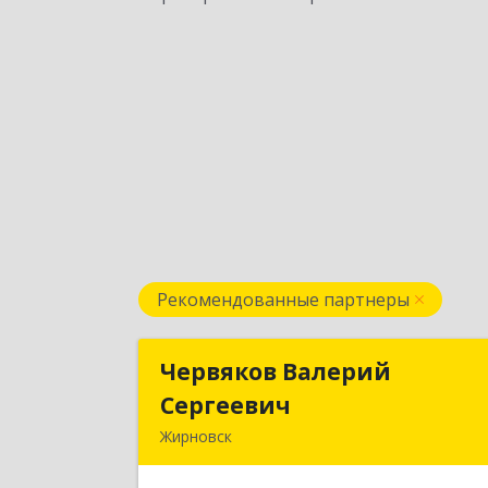
Рекомендованные партнеры
Червяков Валерий
Червяков Валери
Сергеевич
Сергееви
Жирновск
403 791, 403791, Волгоградская обл
Жирновский р-н, Жирновск г