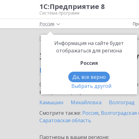
1С:Предприятие 8
Система программ
Россия
Пр
Главная
Сервисы ИТС
Отвечает аудитор
Отв
Информация на сайте будет
отображаться для региона
Заказать Отвечает а
Россия
в Жирновске
Да, все верно
Ознакомьтесь с информационными карт
Выбрать другой
внедрение продукта.
Камышин
Михайловка
Волгоград
Смотрите также:
Россия
,
Волгоградская 
Саратовская область
Партнеры в вашем регионе: