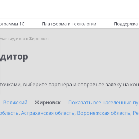
ограммы 1С
Платформа и технологии
Поддержка 
ечает аудитор в Жирновске
удитор
очками, выберите партнёра и отправьте заявку на ко
Волжский
Жирновск
Показать все населенные
пу
область
,
Астраханская область
,
Воронежская область
,
Ре