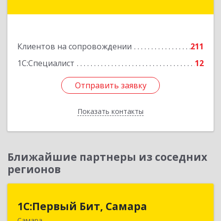
Радищева ул, дом № 143, корпус 1
Подробнее
Клиентов на сопровождении
211
1С:Специалист
12
Отправить заявку
Отправить заявку
Показать контакты
Назад
Ближайшие партнеры из соседних
регионов
1С:Первый Бит, Самара
1С:Первый Бит, Самара
Самара