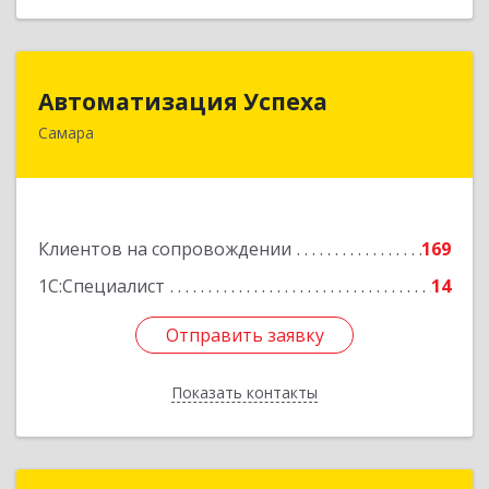
Автоматизация Успеха
Автоматизация Успеха
Самара
443011, Самарская обл, Самара г, 22
Партсъезда ул, дом № 207, оф.14
Подробнее
Клиентов на сопровождении
169
1С:Специалист
14
Отправить заявку
Отправить заявку
Показать контакты
Назад