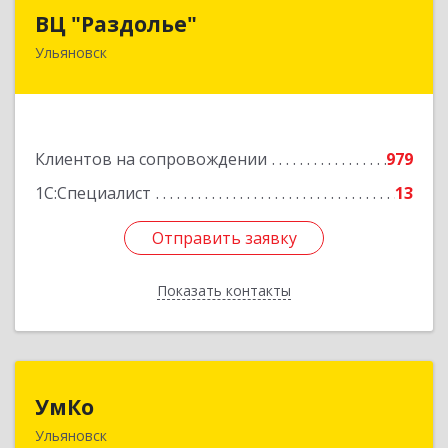
ВЦ "Раздолье"
ВЦ "Раздолье"
Ульяновск
432001, Ульяновская обл, Ульяновск г, Марата
ул, дом № 13, оф.1
Подробнее
Клиентов на сопровождении
979
1С:Специалист
13
Отправить заявку
Отправить заявку
Показать контакты
Назад
УмКо
УмКо
Ульяновск
432027, Ульяновская обл, Ульяновск г,