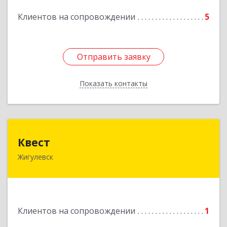
Подробнее
Клиентов на сопровождении
5
Отправить заявку
Отправить заявку
Показать контакты
Назад
Квест
Квест
Жигулевск
445350, Самарская обл., Жигулевск, ул.Пушкина,
21, офис 4
Подробнее
Клиентов на сопровождении
1