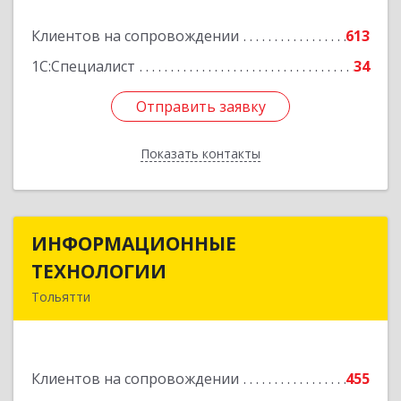
Подробнее
Клиентов на сопровождении
613
1С:Специалист
34
Отправить заявку
Отправить заявку
Показать контакты
Назад
ИНФОРМАЦИОННЫЕ
ИНФОРМАЦИОННЫЕ
ТЕХНОЛОГИИ
ТЕХНОЛОГИИ
Тольятти
445043, Самарская обл, Тольятти г, Южное ш,
дом № 161, корпус 2.1, оф.309А
Клиентов на сопровождении
455
Подробнее