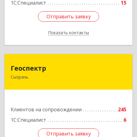
1С:Специалист
15
Отправить заявку
Отправить заявку
Показать контакты
Назад
Геоспектр
Геоспектр
Сызрань
446001, Самарская обл, Сызрань г, Кирова ул,
дом № 46
Подробнее
Клиентов на сопровождении
245
1С:Специалист
6
Отправить заявку
Отправить заявку