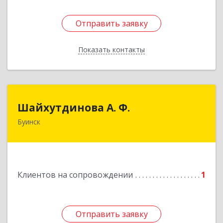
Отправить заявку
Отправить заявку
Показать контакты
Назад
Шайхутдинова А. Ф.
Шайхутдинова А. Ф.
Буинск
РТ, г.Буинск, ул.Р.Люксембург, д.144Б
Подробнее
Клиентов на сопровождении
1
Отправить заявку
Отправить заявку