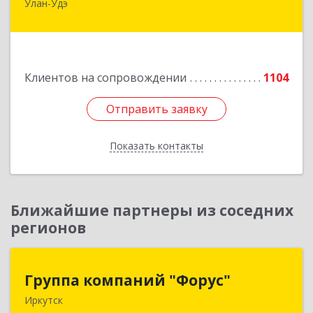
Улан-Удэ
670000, Бурятия Респ, Улан-Удэ г, Советская ул.,
дом № 25
Подробнее
Клиентов на сопровождении
1104
Отправить заявку
Отправить заявку
Показать контакты
Назад
Ближайшие партнеры из соседних
регионов
Группа компаний "Форус"
Группа компаний "Форус"
Иркутск
664007, Иркутская обл, Иркутск г, Ямская ул,