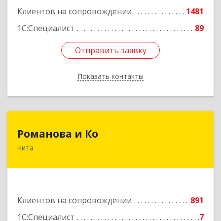
Клиентов на сопровождении
1481
1С:Специалист
89
Отправить заявку
Отправить заявку
Показать контакты
Назад
Романова и Ко
Романова и Ко
Чита
672000, Забайкальский край, Чита г, Анохина
ул, дом № 91, оф.703, а/я 1062
Подробнее
Клиентов на сопровождении
891
1С:Специалист
7