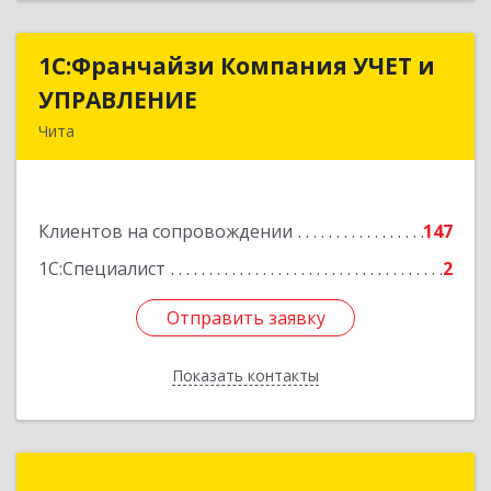
1С:Франчайзи Компания УЧЕТ и
1С:Франчайзи Компания УЧЕТ и
УПРАВЛЕНИЕ
УПРАВЛЕНИЕ
Чита
672038, Забайкальский край, Чита г, Нагорная
ул, дом № 81а, пом.1
Клиентов на сопровождении
147
Подробнее
1С:Специалист
2
Отправить заявку
Отправить заявку
Показать контакты
Назад
СФЕРА