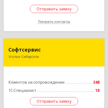
Отправить заявку
Отправить заявку
Показать контакты
Назад
Софтсервис
Софтсервис
Усолье-Сибирское
665451, Иркутская обл, Усолье-Сибирское г,
Интернациональная ул, дом № 87
Подробнее
Клиентов на сопровождении
348
1С:Специалист
18
Отправить заявку
Отправить заявку