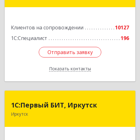
дом № 1, корпус 1, оф.1
Подробнее
Клиентов на сопровождении
10127
1С:Специалист
196
Отправить заявку
Отправить заявку
Показать контакты
Назад
1С:Первый БИТ, Иркутск
1С:Первый БИТ, Иркутск
Иркутск
664007, Иркутская обл, Иркутск г, Декабрьских
Событий ул, дом № 125, оф.500
Подробнее