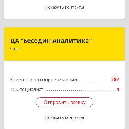
Показать контакты
Назад
ЦА "Беседин Аналитика"
ЦА "Беседин Аналитика"
Чита
672039, Забайкальский край, Чита г,
Красноярская ул, дом № 24, корпус а, оф.401
Подробнее
Клиентов на сопровождении
282
1С:Специалист
4
Отправить заявку
Отправить заявку
Показать контакты
Назад