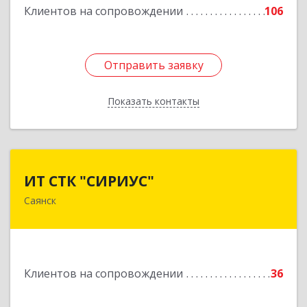
Клиентов на сопровождении
106
Отправить заявку
Отправить заявку
Показать контакты
Назад
ИТ СТК "СИРИУС"
ИТ СТК "СИРИУС"
Саянск
666303, Иркутская обл, Саянск г, Юбилейный
мкр, дом № 38
Подробнее
Клиентов на сопровождении
36