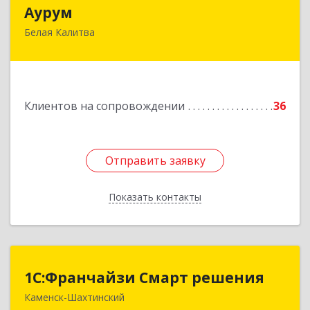
Аурум
Аурум
Белая Калитва
347044, Ростовская обл, Белокалитвинский р-н,
Белая Калитва г, Леонова ул, дом № 37
Подробнее
Клиентов на сопровождении
36
Отправить заявку
Отправить заявку
Показать контакты
Назад
1С:Франчайзи Смарт решения
1С:Франчайзи Смарт решения
Каменск-Шахтинский
347800, Ростовская обл, Каменск-Шахтинский г,