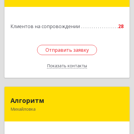
Ворошилова ул, дом № 152
Подробнее
Клиентов на сопровождении
28
Отправить заявку
Отправить заявку
Показать контакты
Назад
Алгоритм
Алгоритм
Михайловка
Подробнее