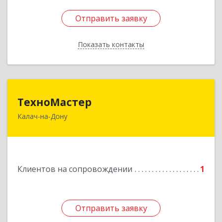
Отправить заявку
Отправить заявку
Показать контакты
Назад
ТехноМастер
ТехноМастер
Калач-на-Дону
404503, Волгоградская обл, Калач-на-Дону г,
Пархоменко ул, дом № 4, кв. 56
Подробнее
Клиентов на сопровождении
1
Отправить заявку
Отправить заявку