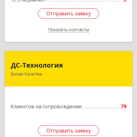
Отправить заявку
Отправить заявку
Показать контакты
Назад
ДС-Технология
ДС-Технология
Белая Калитва
347045, Ростовская обл, Белокалитвинский р-н,
Белая Калитва г, Вокзальная ул, дом № 381
Подробнее
Клиентов на сопровождении
79
Отправить заявку
Отправить заявку