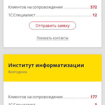
Подробнее
Клиентов на сопровождении
572
1С:Специалист
12
Отправить заявку
Отправить заявку
Показать контакты
Назад
Институт информатизации
Институт информатизации
Волгодонск
347383, Ростовская обл, Волгодонск г, Маршала
Кошевого ул, дом № 44, корпус II, оф.6
Подробнее
Клиентов на сопровождении
177
1С:Специалист
3