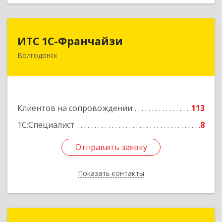
ИТС 1С-Франчайзи
ИТС 1С-Франчайзи
Волгодонск
347380, Ростовская обл, Волгодонск г, Гагарина
ул, 22в помещение № III
Подробнее
Клиентов на сопровождении
113
1С:Специалист
8
Отправить заявку
Отправить заявку
Показать контакты
Назад