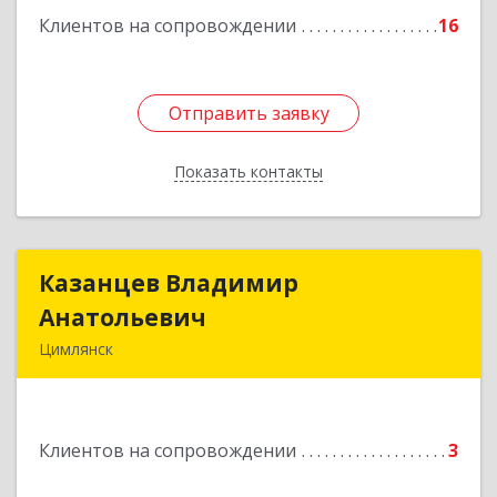
Клиентов на сопровождении
16
Отправить заявку
Отправить заявку
Показать контакты
Назад
Казанцев Владимир
Казанцев Владимир
Анатольевич
Анатольевич
Цимлянск
347 320, 347320, Ростовская обл, Цимлянский р-
н, Цимлянск г, Западный пер, дом № 3
Клиентов на сопровождении
3
Подробнее