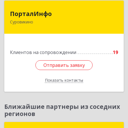
ПорталИнфо
ПорталИнфо
Суровикино
404414, г.Суровкино Волгоградской обл. ул. 1-й
мкр д.21 кв 9
Подробнее
Клиентов на сопровождении
19
Отправить заявку
Отправить заявку
Показать контакты
Назад
Ближайшие партнеры из соседних
регионов