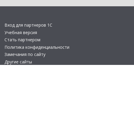
Вход для партнеров 1С
Учебная версия
Стать партнером
Политика конфиденциальности
Замечания по сайту
Другие сайты
Телефон:
+7 (495) 737-92-57
Email:
site_v8@1c.ru
Отдел продаж:
г. Москва
,
улица Селезнёвская, дом 21
© 2026 АО «Группа 1С» (правопреемник «1С»). Все права на сайт
защищены