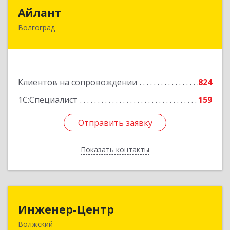
Айлант
Айлант
Волгоград
400001, Волгоградская обл, Волгоград г, им
Канунникова ул, дом № 11А
Подробнее
Клиентов на сопровождении
824
1С:Специалист
159
Отправить заявку
Отправить заявку
Показать контакты
Назад
Инженер-Центр
Инженер-Центр
Волжский
404120, Волгоградская обл, Волжский г, им