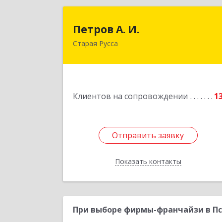
Петров А. И
Петров А. И.
Старая Русса
Старая Русса, пер.Волотовский, д.2
Подробне
Клиентов на сопровождении
1
Отправить заявку
Отправить заявку
Показать контакты
Назад
При выборе фирмы-франчайзи в Пс