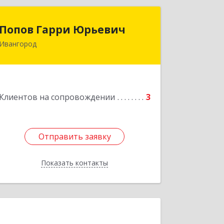
Попов Гарри Юрьевич
Попов Гарри Юрьевич
Ивангород
Подробнее
Клиентов на сопровождении
3
Отправить заявку
Отправить заявку
Показать контакты
Назад