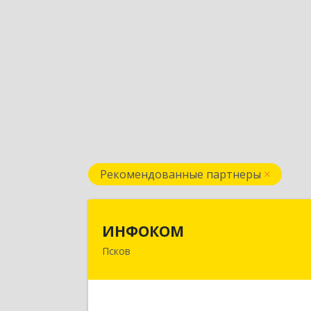
Рекомендованные партнеры
ИНФОКО
ИНФОКОМ
Псков
180000, Псковская обл, Псков г
Советская ул, дом № 42
Подробне