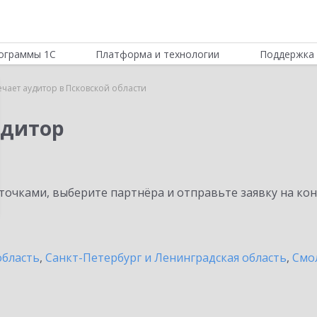
ограммы 1С
Платформа и технологии
Поддержка 
ечает аудитор в Псковской области
удитор
очками, выберите партнёра и отправьте заявку на ко
область
,
Санкт-Петербург и Ленинградская область
,
Смо