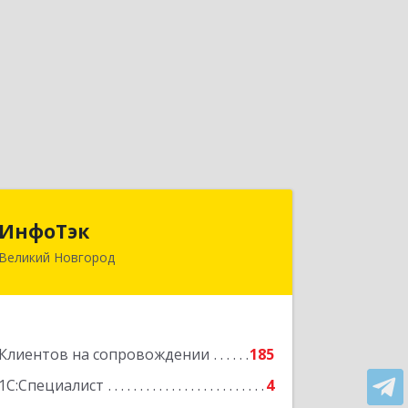
ИнфоТэк
ИнфоТэк
Великий Новгород
173003, Новгородская обл, Великий
Новгород г, Великая ул, дом № 22
Подробнее
Клиентов на сопровождении
185
1С:Специалист
4