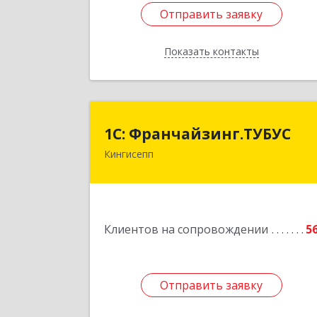
Отправить заявку
Отправить заявку
Показать контакты
Назад
1С: Франчайзинг.ТУБУ
1С: Франчайзинг.ТУБУС
Кингисепп
Подробне
Клиентов на сопровождении
5
Отправить заявку
Отправить заявку