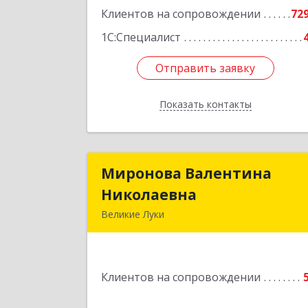
Клиентов на сопровождении
72
1С:Специалист
Отправить заявку
Отправить заявку
Показать контакты
Назад
Миронова Валентина
Миронова Валентин
Николаевна
Николаевн
Великие Луки
Подробне
Клиентов на сопровождении