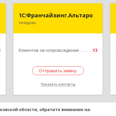
.
1С:Франчайзинг.Альтаро
1С:Франчайзинг.Альтаро
Нелидово
3
172527, Тверская обл, Нелидово г,
Матросова ул, дом № 22, оф.1
е
Подробнее
3
Клиентов на сопровождении
13
Отправить заявку
Отправить заявку
Показать контакты
Назад
ковской области, обратите внимание на: