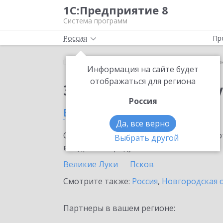
1С:Предприятие 8
Система программ
Россия
Пр
Главная
Сервисы ИТС
Отвечает аудитор
Отв
Информация на сайте будет
отображаться для региона
Заказать Отвечает а
Россия
в Псковской области
Да, все верно
Ознакомьтесь с информационными карт
Выбрать другой
внедрение продукта.
Великие Луки
Псков
Смотрите также:
Россия
,
Новгородская 
Партнеры в вашем регионе: