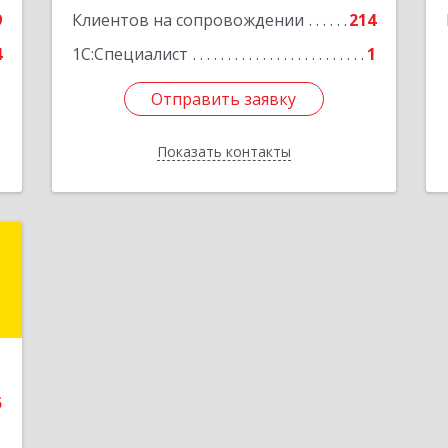
9
Клиентов на сопровождении
214
4
1С:Специалист
1
Отправить заявку
Отправить заявку
Показать контакты
Назад
а
а
е
5