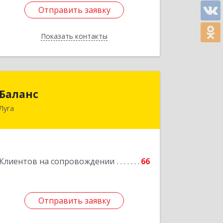
Отправить заявку
Отправить заявку
Показать контакты
Назад
Баланс
Баланс
Луга
188230, Ленинградская обл, Луга г,
Урицкого пр-кт, дом № 77а
Подробнее
Клиентов на сопровождении
66
Отправить заявку
Отправить заявку