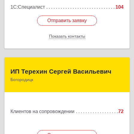
1С:Специалист
104
Отправить заявку
Отправить заявку
Показать контакты
Назад
ИП Терехин Сергей Васильевич
ИП Терехин Сергей Васильевич
Богородицк
301831, Тульская обл, Богородицкий р-н,
Богородицк г, Полевая ул, дом № 32, кв.92
Подробнее
Клиентов на сопровождении
72