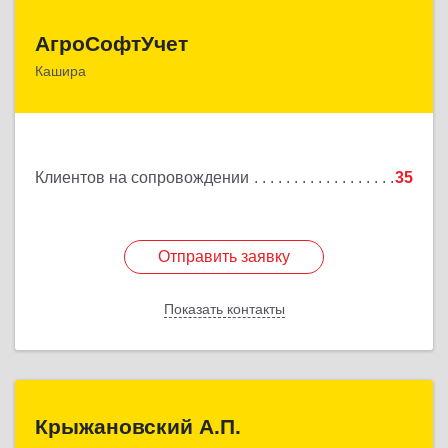
АгроСофтУчет
АгроСофтУчет
Кашира
142932, Московская обл, г.о.Кашира, Каменка д,
Парковая ул, дом № 37
Подробнее
Клиентов на сопровождении
35
Отправить заявку
Отправить заявку
Показать контакты
Назад
Крыжановский А.П.
Крыжановский А.П.