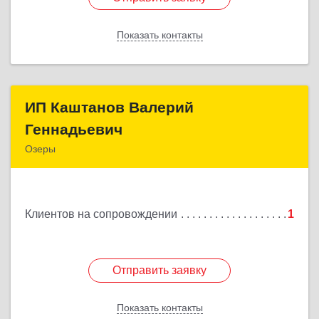
Показать контакты
Назад
ИП Каштанов Валерий
ИП Каштанов Валерий
Геннадьевич
Геннадьевич
Озеры
140560, Московская обл, Озерский р-н, Озеры г,
Ленина ул, дом № 202
Клиентов на сопровождении
1
Подробнее
Отправить заявку
Отправить заявку
Показать контакты
Назад