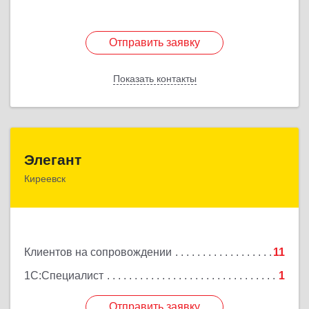
Отправить заявку
Отправить заявку
Показать контакты
Назад
Элегант
Элегант
Киреевск
301262, Тульская обл, Киреевск г, Чехова ул, дом
№ 1
Подробнее
Клиентов на сопровождении
11
1С:Специалист
1
Отправить заявку
Отправить заявку