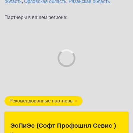
область
,
Орловская область
,
Рязанская область
Партнеры в вашем регионе:
Рекомендованные партнеры
ЭсПиЭс (Софт Профэшнл Севис )
ЭсПиЭс (Софт Профэшнл Севис )