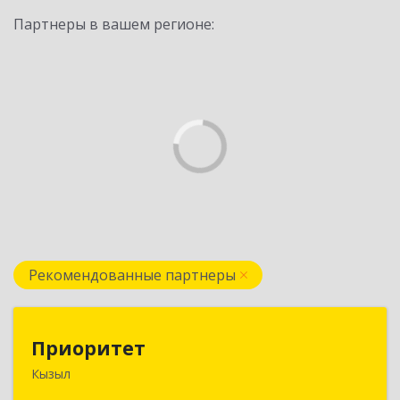
Партнеры в вашем регионе:
Рекомендованные партнеры
Приоритет
Приоритет
Кызыл
667000, Тыва Респ, Кызыл г, Комсомольская ул,
дом № 20, кв. 2, оф.1