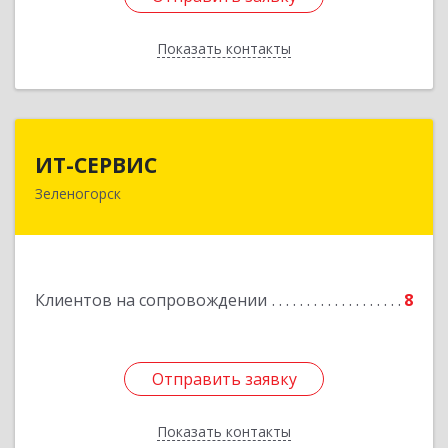
Показать контакты
Назад
ИТ-СЕРВИС
ИТ-СЕРВИС
Зеленогорск
663690, Красноярский край, Зеленогорск г,
Гагарина ул, дом № 34
Подробнее
Клиентов на сопровождении
8
Отправить заявку
Отправить заявку
Показать контакты
Назад