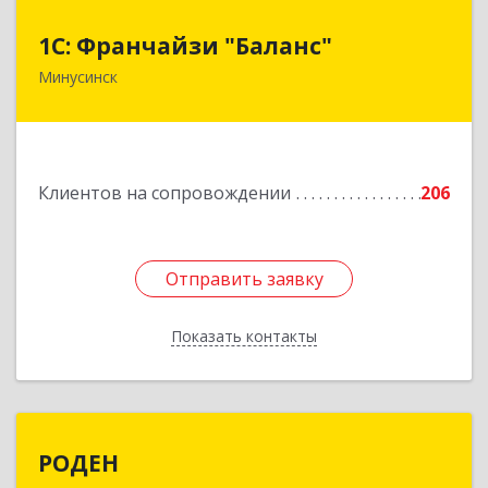
1С: Франчайзи "Баланс"
1С: Франчайзи "Баланс"
Минусинск
662610, Красноярский край, Минусинск г,
Абаканская ул, дом № 43а, пом.14
Подробнее
Клиентов на сопровождении
206
Отправить заявку
Отправить заявку
Показать контакты
Назад
РОДЕН
РОДЕН