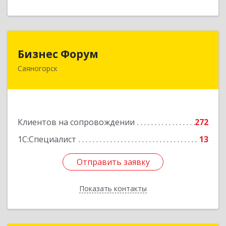
Бизнес Форум
Бизнес Форум
Саяногорск
655603, Хакасия Респ, Саяногорск г, Советский
мкр, дом № 2, кв.262
Подробнее
Клиентов на сопровождении
272
1С:Специалист
13
Отправить заявку
Отправить заявку
Показать контакты
Назад