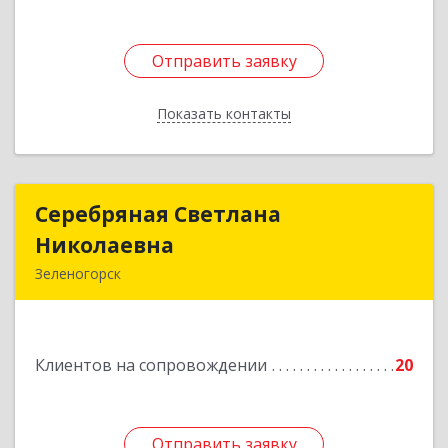
Отправить заявку
Отправить заявку
Показать контакты
Назад
Серебряная Светлана
Серебряная Светлана
Николаевна
Николаевна
Зеленогорск
663690, Краноярский край, Зленогорск г,
Энергетиков, дом № 14, кв.37
Клиентов на сопровождении
20
Подробнее
Отправить заявку
Отправить заявку