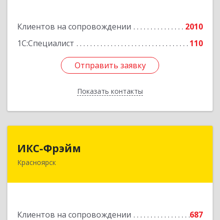
Диктатуры пролетариата ул, дом № 32
Клиентов на сопровождении
2010
Подробнее
1С:Специалист
110
Отправить заявку
Отправить заявку
Показать контакты
Назад
ИКС-Фрэйм
ИКС-Фрэйм
Красноярск
660077, Красноярский край, Красноярск г,
Батурина ул, дом № 32, пом.4
Подробнее
Клиентов на сопровождении
687