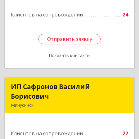
Подробнее
Клиентов на сопровождении
24
Отправить заявку
Отправить заявку
Показать контакты
Назад
ИП Сафронов Василий
ИП Сафронов Василий
Борисович
Борисович
Минусинск
662608, Красноярский край, Минусинск г,
Пушкина ул, дом № 8, кв.2
Клиентов на сопровождении
22
Подробнее