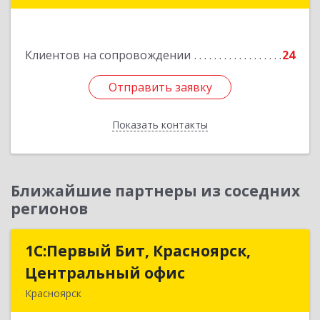
Подробнее
Клиентов на сопровождении
24
Отправить заявку
Отправить заявку
Показать контакты
Назад
Ближайшие партнеры из соседних
регионов
1С:Первый Бит, Красноярск,
1С:Первый Бит, Красноярск,
Центральный офис
Центральный офис
Красноярск
660017, Красноярский край, Красноярск г,