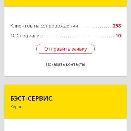
ул, дом № 36
Подробнее
Клиентов на сопровождении
258
1С:Специалист
10
Отправить заявку
Отправить заявку
Показать контакты
Назад
БЭСТ-СЕРВИС
БЭСТ-СЕРВИС
Киров
610045, Кировская обл, Киров г, Дмитрия
Козулева ул, дом № 2, корпус 1
Подробнее