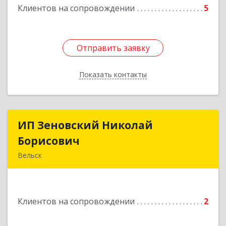
Клиентов на сопровождении
5
Отправить заявку
Отправить заявку
Показать контакты
Назад
ИП Зеновский Николай
ИП Зеновский Николай
Борисович
Борисович
Вельск
165150, Архангельская обл, Вельский р-н,
Лукинская д, Надежды ул, дом № 6
Клиентов на сопровождении
2
Подробнее