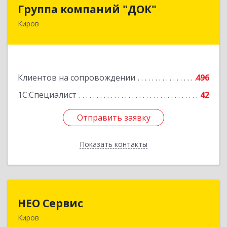
Группа компаний "ДОК"
Группа компаний "ДОК"
Киров
610017, Кировская обл, Киров г, Горького ул,
дом № 17
Подробнее
Клиентов на сопровождении
496
1С:Специалист
42
Отправить заявку
Отправить заявку
Показать контакты
Назад
НЕО Сервис
НЕО Сервис
Киров
610045, Кировская обл, Киров г, Ульяновская