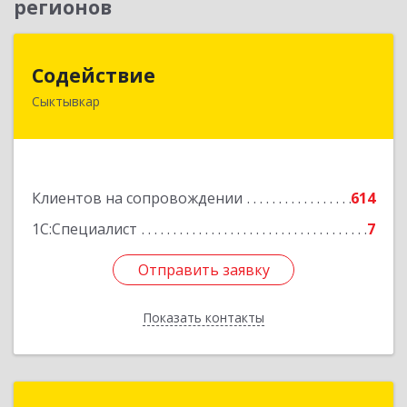
регионов
Содействие
Содействие
Сыктывкар
167004, Коми Респ, Сыктывкар г, Первомайская
ул, дом № 149
Подробнее
Клиентов на сопровождении
614
1С:Специалист
7
Отправить заявку
Отправить заявку
Показать контакты
Назад