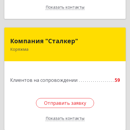
Показать контакты
Назад
Компания "Сталкер"
Компания "Сталкер"
Коряжма
165651, Архангельская обл, Коряжма г,
Архангельская ул, дом № 14
Подробнее
Клиентов на сопровождении
59
Отправить заявку
Отправить заявку
Показать контакты
Назад