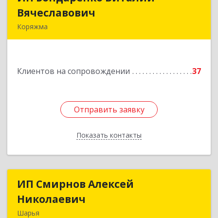
Вячеславович
Вячеславович
Коряжма
165650, Архангельская обл, Коряжма г,
Набережная им Н.Островского ул, дом № 38
Клиентов на сопровождении
37
Подробнее
Отправить заявку
Отправить заявку
Показать контакты
Назад
ИП Смирнов Алексей
ИП Смирнов Алексей
Николаевич
Николаевич
Шарья