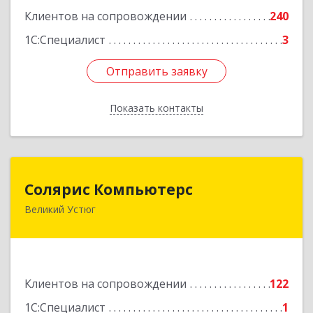
Клиентов на сопровождении
240
1С:Специалист
3
Отправить заявку
Отправить заявку
Показать контакты
Назад
Солярис Компьютерс
Солярис Компьютерс
Великий Устюг
162390, Вологодская обл, Великий Устюг г,
Виноградова ул, дом № 87
Подробнее
Клиентов на сопровождении
122
1С:Специалист
1