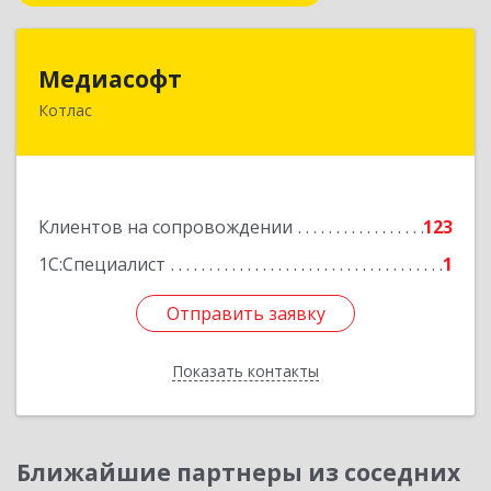
Медиасофт
Медиасофт
Котлас
165300, Архангельская обл, Котлас г,
Маяковского ул, дом № 5
Подробнее
Клиентов на сопровождении
123
1С:Специалист
1
Отправить заявку
Отправить заявку
Показать контакты
Назад
Ближайшие партнеры из соседних