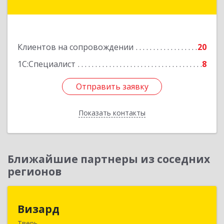
Конаково г, Учебная ул, дом № 17, оф.35
Подробнее
Клиентов на сопровождении
20
1С:Специалист
8
Отправить заявку
Отправить заявку
Показать контакты
Назад
Ближайшие партнеры из соседних
регионов
Визард
Визард
Тверь