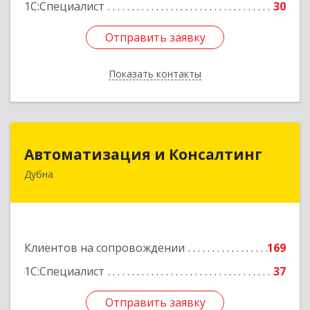
1С:Специалист
30
Отправить заявку
Отправить заявку
Показать контакты
Назад
Автоматизация и Консалтинг
Автоматизация и Консалтинг
Дубна
141983, Московская обл, г.о.Дубна, Дубна г,
Программистов ул, дом № 4, строение 4, оф.306
Подробнее
Клиентов на сопровождении
169
1С:Специалист
37
Отправить заявку
Отправить заявку