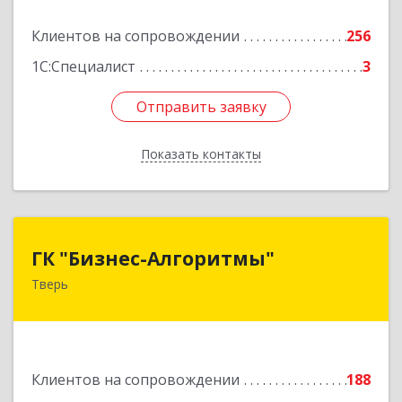
Подробнее
Клиентов на сопровождении
256
1С:Специалист
3
Отправить заявку
Отправить заявку
Показать контакты
Назад
ГК "Бизнес-Алгоритмы"
ГК "Бизнес-Алгоритмы"
Тверь
170006, Тверская обл, Тверь г, Брагина ул, дом
№ 6а, оф.300
Подробнее
Клиентов на сопровождении
188