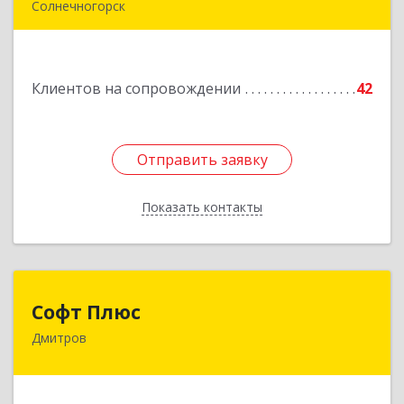
Солнечногорск
Подробнее
Клиентов на сопровождении
42
Отправить заявку
Отправить заявку
Показать контакты
Назад
Софт Плюс
Софт Плюс
Дмитров
141851, Московская обл, г.о. Дмитровский,
Игнатово с, объединения Воин тер, дом № 106