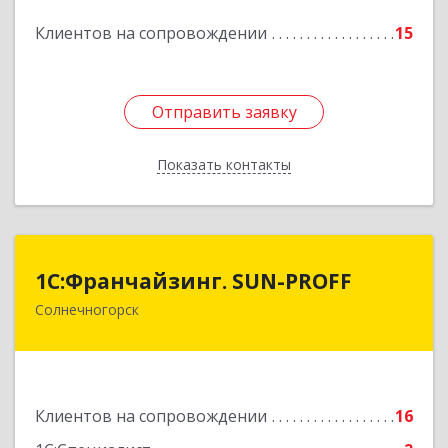
Подробнее
Клиентов на сопровождении
15
Отправить заявку
Отправить заявку
Показать контакты
Назад
1С:Франчайзинг. SUN-PROFF
1С:Франчайзинг. SUN-PROFF
Солнечногорск
141503, Московская обл, Солнечногорский р-н,
Солнечногорск г, Тамойкина ул, дом № 2, оф.26
Подробнее
Клиентов на сопровождении
16