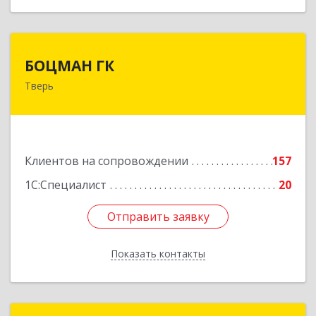
БОЦМАН ГК
БОЦМАН ГК
Тверь
170100, Тверская обл, Тверь г, Лидии
Базановой ул, дом № 20, кв.X
Подробнее
Клиентов на сопровождении
157
1С:Специалист
20
Отправить заявку
Отправить заявку
Показать контакты
Назад