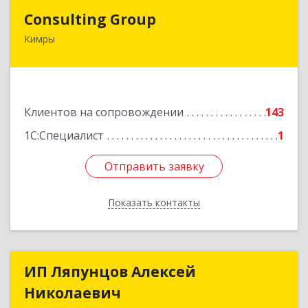
Consulting Group
Consulting Group
Кимры
171507, Тверская обл, Кимры г, Малая Садовая
ул, дом № 46
Подробнее
Клиентов на сопровождении
143
1С:Специалист
1
Отправить заявку
Отправить заявку
Показать контакты
Назад
ИП Ляпунцов Алексей
ИП Ляпунцов Алексей
Николаевич
Николаевич