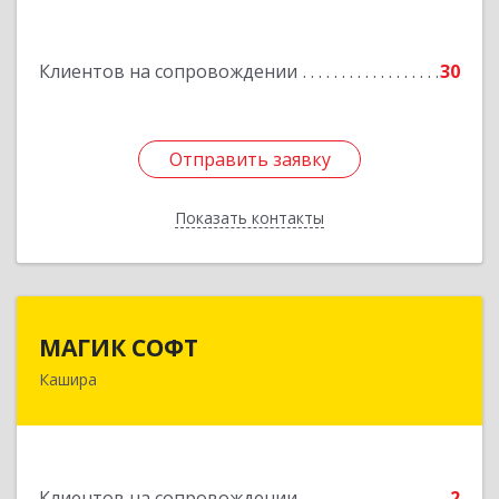
им Маршала Катукова мкр, дом № 16, кв.27
Клиентов на сопровождении
30
Подробнее
Отправить заявку
Отправить заявку
Показать контакты
Назад
МАГИК СОФТ
МАГИК СОФТ
Кашира
Подробнее
Клиентов на сопровождении
2