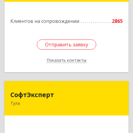
Подробнее
Клиентов на сопровождении
2865
Отправить заявку
Отправить заявку
Показать контакты
Назад
СофтЭксперт
СофтЭксперт
Тула
300013, Тульская обл, Тула г, Болдина ул, дом №
41А, пом.47, оф.1-4
Подробнее