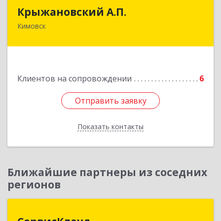
Крыжановский А.П.
Крыжановский А.П.
Кимовск
301720, Тульская область, г.Кимовск ,
ул.Белинского, д.16, кв.1
Подробнее
Клиентов на сопровождении
6
Отправить заявку
Отправить заявку
Показать контакты
Назад
Ближайшие партнеры из соседних
регионов
СервисКлауд