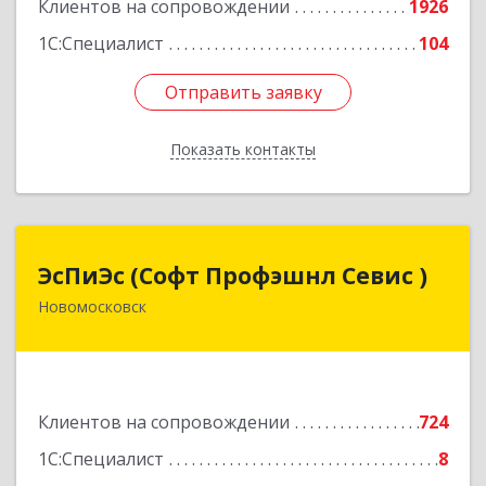
Клиентов на сопровождении
1926
1С:Специалист
104
Отправить заявку
Отправить заявку
Показать контакты
Назад
ЭсПиЭс (Софт Профэшнл Севис )
ЭсПиЭс (Софт Профэшнл Севис )
Новомосковск
301659, Тульская обл, Новомосковский р-н,
Новомосковск г, Шахтеров ул, дом № 33/33
Подробнее
Клиентов на сопровождении
724
1С:Специалист
8