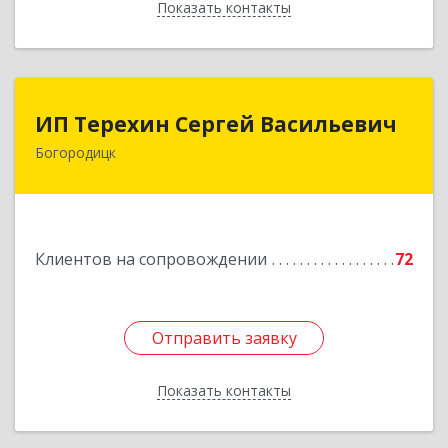
Показать контакты
Назад
ИП Терехин Сергей Васильевич
ИП Терехин Сергей Васильевич
Богородицк
301831, Тульская обл, Богородицкий р-н,
Богородицк г, Полевая ул, дом № 32, кв.92
Подробнее
Клиентов на сопровождении
72
Отправить заявку
Отправить заявку
Показать контакты
Назад