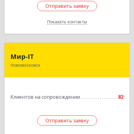
Отправить заявку
Отправить заявку
Показать контакты
Назад
Мир-IT
Мир-IT
Новомосковск
301650, Тульская обл, Новомосковск г,
Садовского ул, дом № 28, оф.2
Подробнее
Клиентов на сопровождении
82
Отправить заявку
Отправить заявку