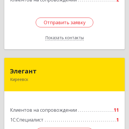
Отправить заявку
Отправить заявку
Показать контакты
Назад
Элегант
Элегант
Киреевск
301262, Тульская обл, Киреевск г, Чехова ул,
дом № 1
Подробнее
Клиентов на сопровождении
11
1С:Специалист
1