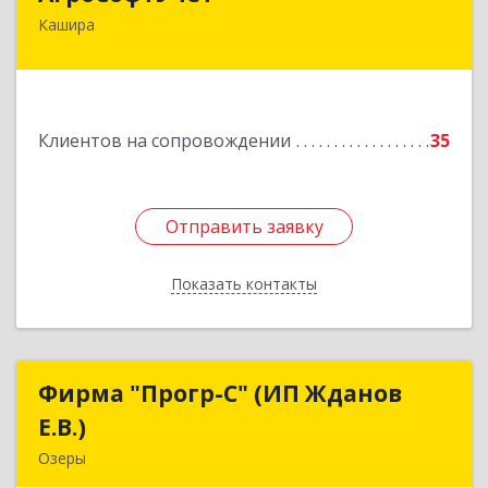
Кашира
142932, Московская обл, г.о.Кашира, Каменка д,
Парковая ул, дом № 37
Подробнее
Клиентов на сопровождении
35
Отправить заявку
Отправить заявку
Показать контакты
Назад
Фирма "Прогр-С" (ИП Жданов
Фирма "Прогр-С" (ИП Жданов
Е.В.)
Е.В.)
Озеры
140563, Московская обл, Озерский р-н, Озеры г,