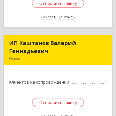
Отправить заявку
Отправить заявку
Показать контакты
Назад
ИП Каштанов Валерий
ИП Каштанов Валерий
Геннадьевич
Геннадьевич
Озеры
140560, Московская обл, Озерский р-н, Озеры г,
Ленина ул, дом № 202
Клиентов на сопровождении
1
Подробнее
Отправить заявку
Отправить заявку