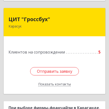
ЦИТ "Гроссбух"
ЦИТ "Гроссбух"
Карасук
632861, Новосибирская обл, Карасукский р-н,
Карасук г, Сорокина ул, дом № 9, оф.3
Подробнее
Клиентов на сопровождении
5
Отправить заявку
Отправить заявку
Показать контакты
Назад
При выборе фирмы-франчайзи в Караганде,