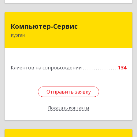
Компьютер-Сервис
Компьютер-Сервис
Курган
640022, Курганская обл, Курган г, Василия
Блюхера ул, дом № 30, пом.1
Подробнее
Клиентов на сопровождении
134
Отправить заявку
Отправить заявку
Показать контакты
Назад