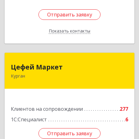
Отправить заявку
Отправить заявку
Показать контакты
Назад
Цефей Маркет
Цефей Маркет
Курган
640002, Курганская обл, Курган г, М.Горького
ул, дом № 35/1
Подробнее
Клиентов на сопровождении
277
1С:Специалист
6
Отправить заявку
Отправить заявку