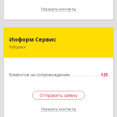
Показать контакты
Назад
Информ Сервис
Информ Сервис
Рубцовск
658204, Алтайский край, Рубцовск г, Алтайская
ул, дом № 7
Подробнее
Клиентов на сопровождении
125
Отправить заявку
Отправить заявку
Показать контакты
Назад