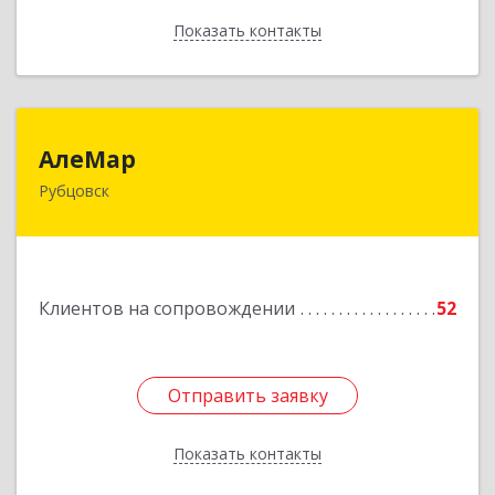
Показать контакты
Назад
АлеМар
АлеМар
Рубцовск
658210, Алтайский край, Рубцовск г,
Комсомольская ул, дом № 80
Подробнее
Клиентов на сопровождении
52
Отправить заявку
Отправить заявку
Показать контакты
Назад