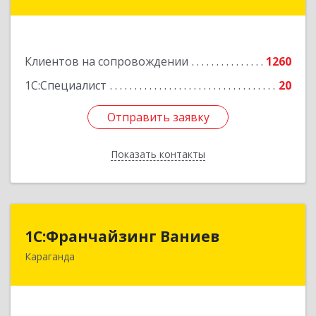
д.33/1
Подробнее
Клиентов на сопровождении
1260
1С:Специалист
20
Отправить заявку
Отправить заявку
Показать контакты
Назад
1С:Франчайзинг Ваниев
1С:Франчайзинг Ваниев
Караганда
100009 Республика Казахстан, г. Караганда, ул.
Комиссарова 34-2
Подробнее