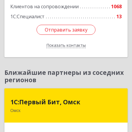
Клиентов на сопровождении
1068
1С:Специалист
13
Отправить заявку
Отправить заявку
Показать контакты
Назад
Ближайшие партнеры из соседних
регионов
1С:Первый Бит, Омск
1С:Первый Бит, Омск
Омск
644099, Омская обл, Омск г, Гагарина ул, дом №
14, оф.208