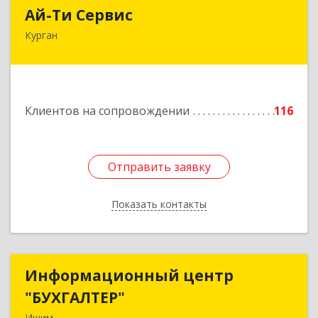
Ай-Ти Сервис
Ай-Ти Сервис
Курган
640032, Курганская обл, г.о. Город Курган,
Курган г, Бажова ул, дом № 49, оф.304
Подробнее
Клиентов на сопровождении
116
Отправить заявку
Отправить заявку
Показать контакты
Назад
Информационный центр
Информационный центр
"БУХГАЛТЕР"
"БУХГАЛТЕР"
Ишим