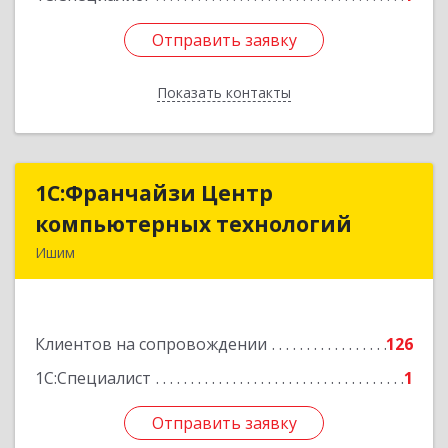
Отправить заявку
Отправить заявку
Показать контакты
Назад
1С:Франчайзи Центр
1С:Франчайзи Центр
компьютерных технологий
компьютерных технологий
Ишим
627750, Тюменская обл, Ишим г, 30 лет ВЛКСМ
ул, дом № 28/2
Клиентов на сопровождении
126
Подробнее
1С:Специалист
1
Отправить заявку
Отправить заявку