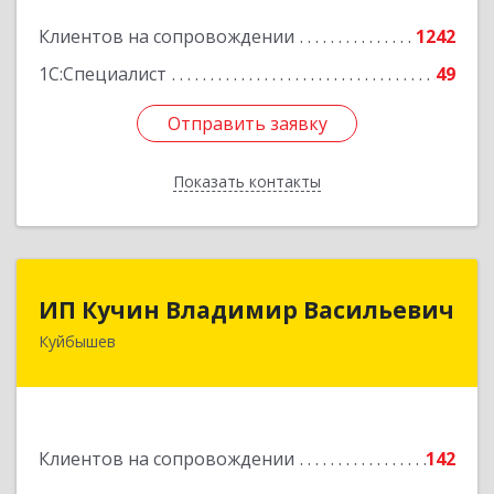
Подробнее
Клиентов на сопровождении
1242
1С:Специалист
49
Отправить заявку
Отправить заявку
Показать контакты
Назад
ИП Кучин Владимир Васильевич
ИП Кучин Владимир Васильевич
Куйбышев
632387, Новосибирская обл, Куйбышев г,
Тургенева ул, дом № 4
Подробнее
Клиентов на сопровождении
142