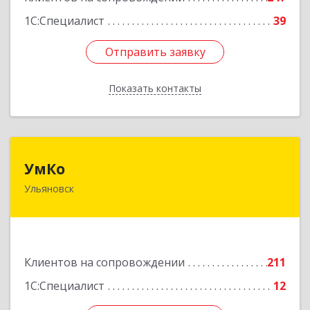
1С:Специалист
39
Отправить заявку
Отправить заявку
Показать контакты
Назад
УмКо
УмКо
Ульяновск
432027, Ульяновская обл, Ульяновск г,
Радищева ул, дом № 143, корпус 1
Подробнее
Клиентов на сопровождении
211
1С:Специалист
12