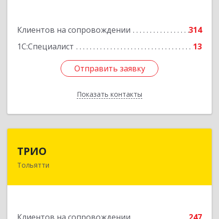
Подробнее
Клиентов на сопровождении
314
1С:Специалист
13
Отправить заявку
Отправить заявку
Показать контакты
Назад
ТРИО
ТРИО
Тольятти
445004, Самарская обл, Тольятти г,
Автозаводское ш, дом № 21, оф.200
Подробнее
Клиентов на сопровождении
247