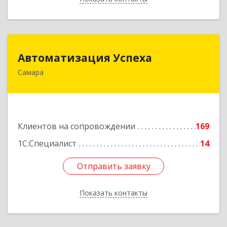
Автоматизация Успеха
Автоматизация Успеха
Самара
443011, Самарская обл, Самара г, 22
Партсъезда ул, дом № 207, оф.14
Подробнее
Клиентов на сопровождении
169
1С:Специалист
14
Отправить заявку
Отправить заявку
Показать контакты
Назад