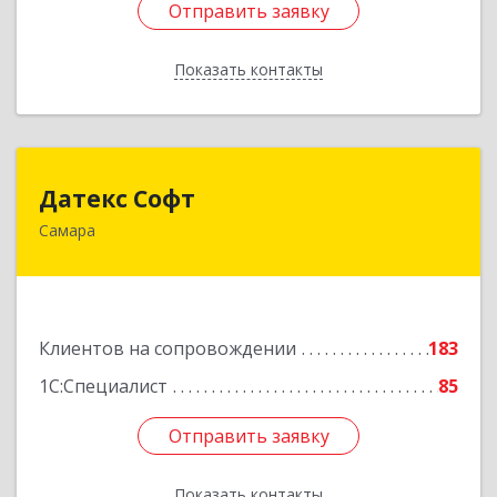
Отправить заявку
Отправить заявку
Показать контакты
Назад
Датекс Софт
Датекс Софт
Самара
443070, Самарская обл, Самара г, Партизанская
ул, дом № 86, оф.723
Подробнее
Клиентов на сопровождении
183
1С:Специалист
85
Отправить заявку
Отправить заявку
Показать контакты
Назад