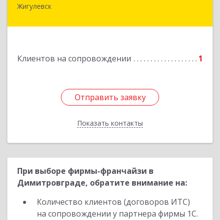
Жигулевск
445350, Самарская обл., Жигулевск, ул.Пушкина,
21, офис 4
Подробнее
Клиентов на сопровождении
1
Отправить заявку
Отправить заявку
Показать контакты
Назад
При выборе фирмы-франчайзи в
Димитровграде, обратите внимание на:
Количество клиентов (договоров ИТС)
на сопровождении у партнера фирмы 1С.