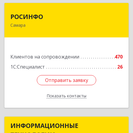
РОСИНФО
РОСИНФО
Самара
443069, Самарская обл, Самара г, Авроры ул,
дом № 110, оф.24
Подробнее
Клиентов на сопровождении
470
1С:Специалист
26
Отправить заявку
Отправить заявку
Показать контакты
Назад
ИНФОРМАЦИОННЫЕ
ИНФОРМАЦИОННЫЕ