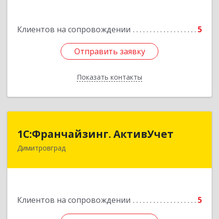
Подробнее
Клиентов на сопровождении
5
Отправить заявку
Отправить заявку
Показать контакты
Назад
1С:Франчайзинг. АктивУчет
1С:Франчайзинг. АктивУчет
Димитровград
433505, Ульяновская обл., г. Димитровград, ул.
Западная, д. 34 - 14
Подробнее
Клиентов на сопровождении
5