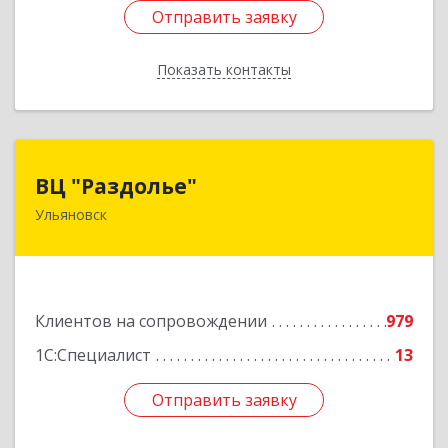
Отправить заявку
Отправить заявку
Показать контакты
Назад
ВЦ "Раздолье"
ВЦ "Раздолье"
Ульяновск
432001, Ульяновская обл, Ульяновск г, Марата
ул, дом № 13, оф.1
Подробнее
Клиентов на сопровождении
979
1С:Специалист
13
Отправить заявку
Отправить заявку