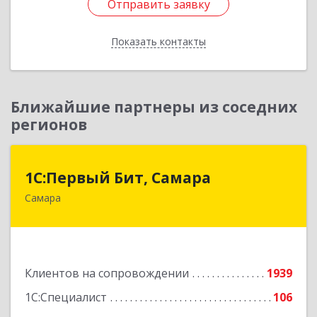
Отправить заявку
Отправить заявку
Показать контакты
Назад
Ближайшие партнеры из соседних
регионов
1С:Первый Бит, Самара
1С:Первый Бит, Самара
Самара
443013, Самарская обл, Самара г, Дачная ул,
дом № 24, пом.2/25
Подробнее
Клиентов на сопровождении
1939
1С:Специалист
106