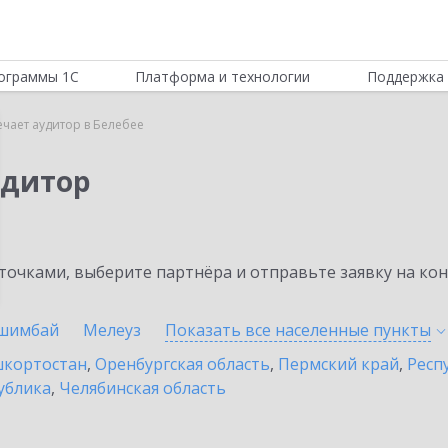
ограммы 1С
Платформа и технологии
Поддержка 
ечает аудитор в Белебее
удитор
очками, выберите партнёра и отправьте заявку на ко
шимбай
Мелеуз
Показать все населенные
пункты
шкортостан
,
Оренбургская область
,
Пермский край
,
Респ
ублика
,
Челябинская область