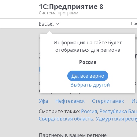
1С:Предприятие 8
Система программ
Россия
Пр
Главная
Сервисы ИТС
Отвечает аудитор
Отв
Информация на сайте будет
отображаться для региона
Заказать Отвечает а
Россия
в Белебее
Да, все верно
Ознакомьтесь с информационными карт
Выбрать другой
внедрение продукта.
Уфа
Нефтекамск
Стерлитамак
И
Смотрите также:
Россия
,
Республика Ба
Свердловская область
,
Удмуртская респ
Партнеры в вашем регионе: