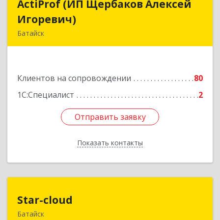
ActiProf (ИП Щербаков Алексей
ActiProf (ИП Щербаков Алексей
Игоревич)
Игоревич)
Батайск
346885, Ростовская обл, Батайск г, Огородная
ул, дом № 97
Клиентов на сопровождении
80
Подробнее
1С:Специалист
2
Отправить заявку
Отправить заявку
Показать контакты
Назад
Star-cloud
Star-cloud
Батайск
346880, Ростовская обл, Батайск г, Фермерская