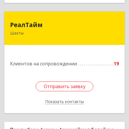
РеалТайм
РеалТайм
Шахты
346504, Ростовская обл, Шахты г,
Чернышевского ул, дом № 42
Подробнее
Клиентов на сопровождении
19
Отправить заявку
Отправить заявку
Показать контакты
Назад