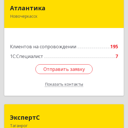
Атлантика
Атлантика
Новочеркасск
346428, Ростовская обл, Новочеркасск г,
Кривопустенко пер, домовладение № 4А, пом.1
Подробнее
Клиентов на сопровождении
195
1С:Специалист
7
Отправить заявку
Отправить заявку
Показать контакты
Назад
ЭкспертС
ЭкспертС
Таганрог
347905, Ростовская обл, Таганрог г,