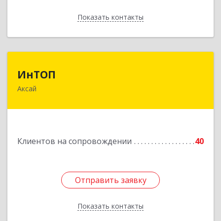
Показать контакты
Назад
ИнТОП
ИнТОП
Аксай
344000, Ростов-на-Дону г, Буденновский пр-кт,
дом № 80, оф.1004
Подробнее
Клиентов на сопровождении
40
Отправить заявку
Отправить заявку
Показать контакты
Назад