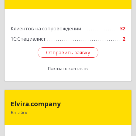
ул, дом № 16, оф.8
Подробнее
Клиентов на сопровождении
32
1С:Специалист
2
Отправить заявку
Отправить заявку
Показать контакты
Назад
Elvira.company
Elvira.company
Батайск
Подробнее