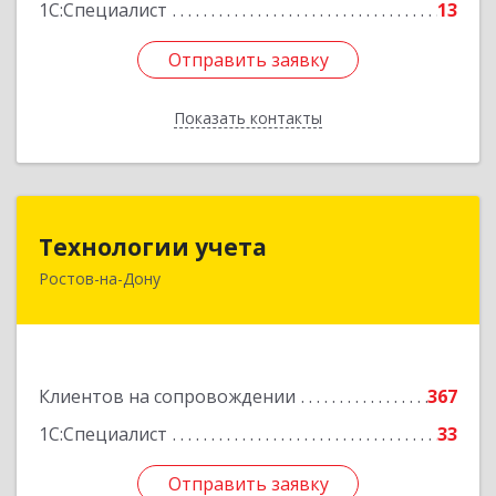
1С:Специалист
13
Отправить заявку
Отправить заявку
Показать контакты
Назад
Технологии учета
Технологии учета
Ростов-на-Дону
344064, Ростовская обл, Ростов-на-Дону г,
Вавилова ул, дом № 68, оф.309
Подробнее
Клиентов на сопровождении
367
1С:Специалист
33
Отправить заявку
Отправить заявку