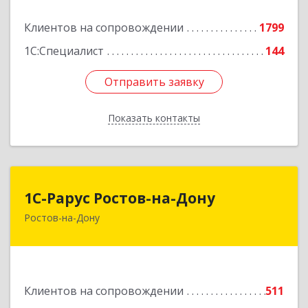
Подробнее
Клиентов на сопровождении
1799
1С:Специалист
144
Отправить заявку
Отправить заявку
Показать контакты
Назад
1С-Рарус Ростов-на-Дону
1С-Рарус Ростов-на-Дону
Ростов-на-Дону
344002, Ростовская обл, г.о. город Ростов-на-
Дону, Ростов-на-Дону г, Газетный пер, дом №
47Б
Подробнее
Клиентов на сопровождении
511