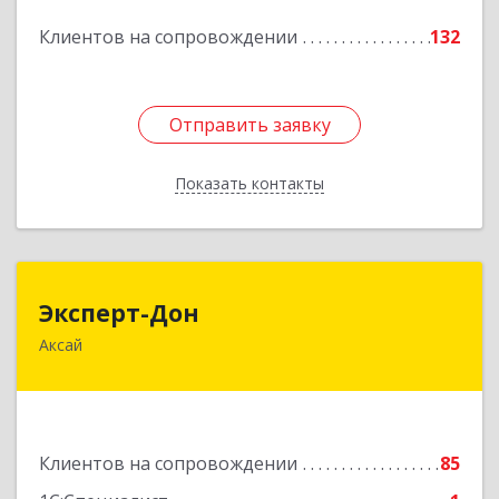
Подробнее
Клиентов на сопровождении
132
Отправить заявку
Отправить заявку
Показать контакты
Назад
Эксперт-Дон
Эксперт-Дон
Аксай
346720, Ростовская обл, Аксай г, Буденного ул,
дом № 136, оф.16-17
Подробнее
Клиентов на сопровождении
85