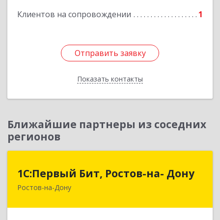
Клиентов на сопровождении
1
Отправить заявку
Отправить заявку
Показать контакты
Назад
Ближайшие партнеры из соседних
регионов
1С:Первый Бит, Ростов-на- Дону
1С:Первый Бит, Ростов-на- Дону
Ростов-на-Дону
344091, Ростовская обл, Ростов-на-Дону г,
Малиновского ул, дом № 3, корпус 1, пом.36