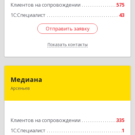
Клиентов на сопровождении
575
1С:Специалист
43
Отправить заявку
Отправить заявку
Показать контакты
Назад
Медиана
Медиана
Арсеньев
692330, Приморский край, Арсеньев г,
Ломоносова ул, дом № 24, кв.1
Подробнее
Клиентов на сопровождении
335
1С:Специалист
1