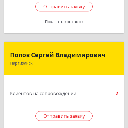
Отправить заявку
Отправить заявку
Показать контакты
Назад
Попов Сергей Владимирович
Попов Сергей Владимирович
Партизанск
692922, Приморский край, г. Находка, ул.
Пограничная, 30-18
Подробнее
Клиентов на сопровождении
2
Отправить заявку
Отправить заявку