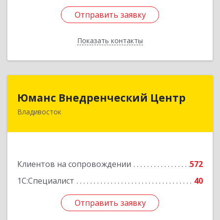
Отправить заявку
Отправить заявку
Показать контакты
Назад
Юманс Внедренческий Центр
Юманс Внедренческий Центр
Владивосток
690014, Приморский край, Владивосток г,
Некрасовская ул, дом № 48а
Подробнее
Клиентов на сопровождении
572
1С:Специалист
40
Отправить заявку
Отправить заявку