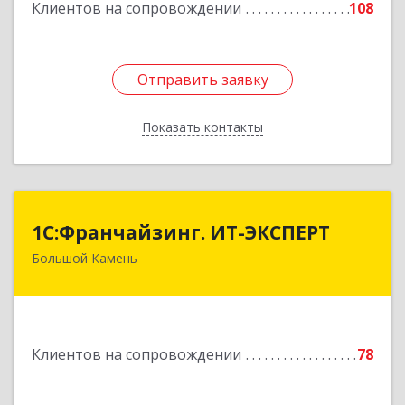
Клиентов на сопровождении
108
Отправить заявку
Отправить заявку
Показать контакты
Назад
1С:Франчайзинг. ИТ-ЭКСПЕРТ
1С:Франчайзинг. ИТ-ЭКСПЕРТ
Большой Камень
692806, Приморский край, Большой Камень г,
Карла Маркса ул, дом № 57, этаж 3
Подробнее
Клиентов на сопровождении
78