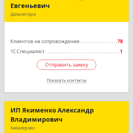
Евгеньевич
Евгеньевич
Дальнегорск
692446, Приморский край, Дальнегорск г,
Инженерная ул, дом № 28, кв.1
Клиентов на сопровождении
78
Подробнее
1С:Специалист
1
Отправить заявку
Отправить заявку
Показать контакты
Назад
ИП Якименко Александр
ИП Якименко Александр
Владимирович
Владимирович
Кавалерово