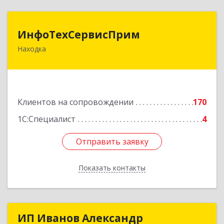
ИнфоТехСервисПрим
ИнфоТехСервисПрим
Находка
692916, Приморский край, Находка г,
Чернышевского ул, дом № 36, оф.305
Подробнее
Клиентов на сопровождении
170
1С:Специалист
4
Отправить заявку
Отправить заявку
Показать контакты
Назад
ИП Иванов Александр
ИП Иванов Александр