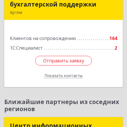
бухгалтерской поддержки
бухгалтерской поддержки
Артем
692760, Приморский край, Артем г, Фрунзе ул,
дом № 54А, каб.21
Клиентов на сопровождении
164
Подробнее
1С:Специалист
2
Отправить заявку
Отправить заявку
Показать контакты
Назад
Ближайшие партнеры из соседних
регионов
Центр информационных
Центр информационных