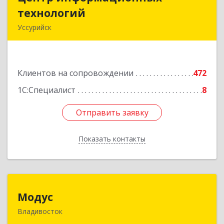
технологий
технологий
Уссурийск
692512, Приморский край, Уссурийск г,
Пушкина ул, дом № 1, пом.2
Клиентов на сопровождении
472
Подробнее
1С:Специалист
8
Отправить заявку
Отправить заявку
Показать контакты
Назад
Модус
Модус
Владивосток
690091, Приморский край, Владивосток г, ул.