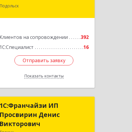
Подольск
142100, Московская обл, г.о.
Подольск, Подольск г, Федорова ул,
дом № 19, оф.506
Подробнее
Клиентов на сопровождении
392
1С:Специалист
16
Отправить заявку
Отправить заявку
Показать контакты
Назад
1C:Франчайзи ИП
1C:Франчайзи ИП
Просвирин Денис
Просвирин Денис
Викторович
Викторович