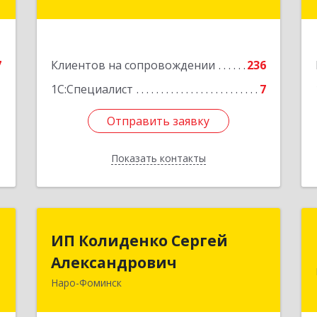
е
пом.116
7
Подробнее
е
7
Клиентов на сопровождении
236
1С:Специалист
7
Отправить заявку
Отправить заявку
Показать контакты
Назад
и
ИП Колиденко Сергей
ИП Колиденко Сергей
"
Александрович
Александрович
Наро-Фоминск
-
143300, Московская обл, Наро-
,
Фоминский р-н, Наро-Фоминск г,