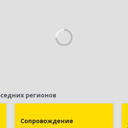
седних регионов
м
Сопровождение
Сопровождение
,
117198, Москва г, Саморы Машела ул,