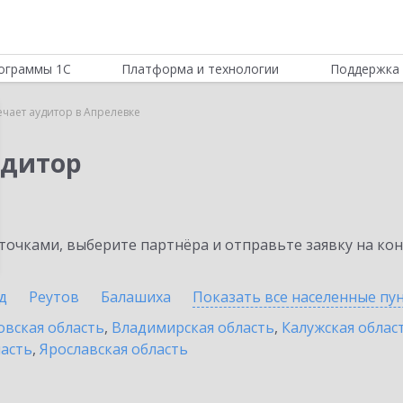
ограммы 1С
Платформа и технологии
Поддержка 
ечает аудитор в Апрелевке
удитор
очками, выберите партнёра и отправьте заявку на ко
д
Реутов
Балашиха
Показать все населенные
пу
овская область
,
Владимирская область
,
Калужская облас
ласть
,
Ярославская область