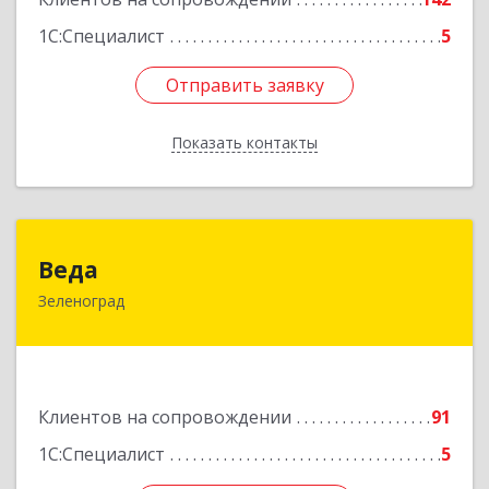
1С:Специалист
5
Отправить заявку
Отправить заявку
Показать контакты
Назад
Веда
Веда
Зеленоград
124683, Москва г, Зеленоград г, корпус 1504,
н.п.II
Подробнее
Клиентов на сопровождении
91
1С:Специалист
5