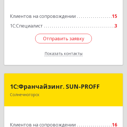
3, кв.120
Подробнее
Клиентов на сопровождении
15
1С:Специалист
3
Отправить заявку
Отправить заявку
Показать контакты
Назад
1С:Франчайзинг. SUN-PROFF
1С:Франчайзинг. SUN-PROFF
Солнечногорск
141503, Московская обл, Солнечногорский р-н,
Солнечногорск г, Тамойкина ул, дом № 2, оф.26
Подробнее
Клиентов на сопровождении
16