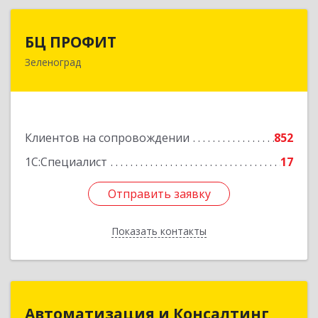
БЦ ПРОФИТ
БЦ ПРОФИТ
Зеленоград
124482, Москва г, Зеленоград г, корпус 340,
этаж 1, пом.Х, ком.1-5
Подробнее
Клиентов на сопровождении
852
1С:Специалист
17
Отправить заявку
Отправить заявку
Показать контакты
Назад
Автоматизация и Консалтинг
Автоматизация и Консалтинг