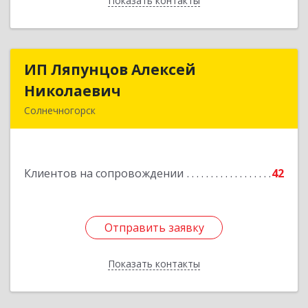
Показать контакты
Назад
ИП Ляпунцов Алексей
ИП Ляпунцов Алексей
Николаевич
Николаевич
Солнечногорск
Подробнее
Клиентов на сопровождении
42
Отправить заявку
Отправить заявку
Показать контакты
Назад