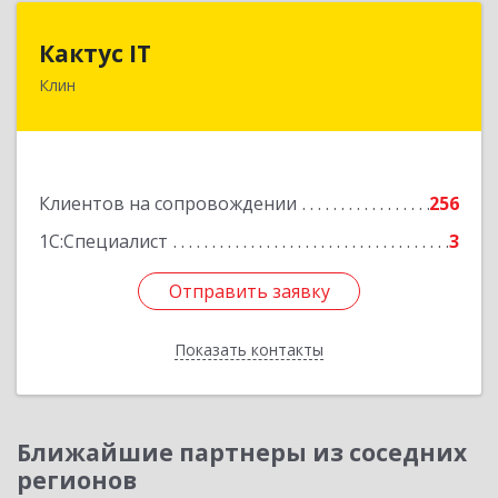
Кактус IT
Кактус IT
Клин
141607, Московская обл, г.о.Клин, Клин г,
Дзержинского ул, дом № 22, пом.1А
Подробнее
Клиентов на сопровождении
256
1С:Специалист
3
Отправить заявку
Отправить заявку
Показать контакты
Назад
Ближайшие партнеры из соседних
регионов