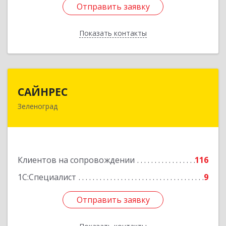
Отправить заявку
Отправить заявку
Показать контакты
Назад
САЙНРЕС
САЙНРЕС
Зеленоград
124365, Москва г, Зеленоград г, корпус 2307А,
кв.37
Подробнее
Клиентов на сопровождении
116
1С:Специалист
9
Отправить заявку
Отправить заявку