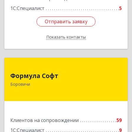
1С:Специалист
5
Отправить заявку
Отправить заявку
Показать контакты
Назад
Формула Софт
Формула Софт
174411, Новгородская обл, Боровичский р-н,
Боровичи
Боровичи г, Международная ул, дом № 6
Подробнее
Клиентов на сопровождении
59
1С:Специалист
9