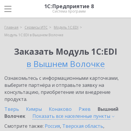
1С:Предприятие 8
Система программ
Главная
Сервисы ИТС
Модуль 1C:EDI
Модуль 1C:EDI в Вышнем Волочке
Заказать Модуль 1C:EDI
в Вышнем Волочке
Ознакомьтесь с информационными карточками,
выберите партнёра и отправьте заявку на
консультацию, приобретение или внедрение
продукта.
Тверь
Кимры
Конаково
Ржев
Вышний
Волочек
Показать все населенные
пункты
Смотрите также:
Россия
,
Тверская область
,