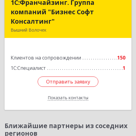
1С:Франчайзинг. Группа
1С:Франчайзинг. Группа
компаний "Бизнес Софт
компаний "Бизнес Софт
Консалтинг"
Консалтинг"
Вышний Волочек
171157, Тверская обл, Вышний Волочек г,
Карла Либкнехта ул, дом № 24, кв.3
Клиентов на сопровождении
150
Подробнее
1С:Специалист
1
Отправить заявку
Отправить заявку
Показать контакты
Назад
Ближайшие партнеры из соседних
регионов