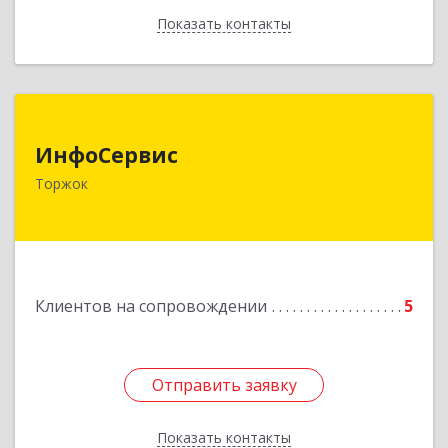
Показать контакты
Назад
ИнфоСервис
ИнфоСервис
172002, Тверская обл, Торжок г, Радищева ул,
Торжок
дом № 2
Подробнее
Клиентов на сопровождении
5
Отправить заявку
Отправить заявку
Показать контакты
Назад