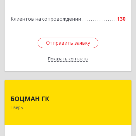
Подробнее
Клиентов на сопровождении
130
Отправить заявку
Отправить заявку
Показать контакты
Назад
БОЦМАН ГК
БОЦМАН ГК
170100, Тверская обл, Тверь г, Лидии
Тверь
Базановой ул, дом № 20, кв.X
Подробнее