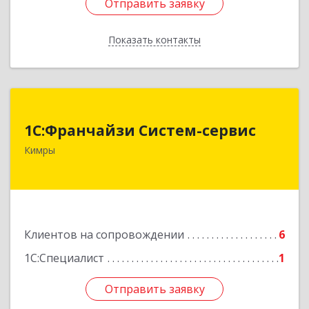
Отправить заявку
Отправить заявку
Показать контакты
Назад
1С:Франчайзи Систем-сервис
1С:Франчайзи Систем-сервис
171506, Тверская обл, Кимры г, Карла
Кимры
Либкнехта ул, дом № 25
Подробнее
Клиентов на сопровождении
6
1С:Специалист
1
Отправить заявку
Отправить заявку