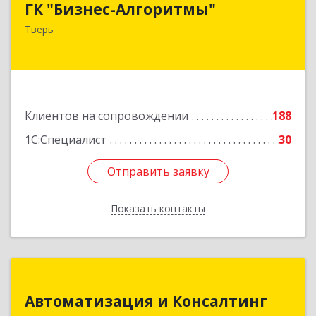
ГК "Бизнес-Алгоритмы"
170006, Тверская обл, Тверь г, Брагина ул, дом
Тверь
№ 6а, оф.300
Подробнее
Клиентов на сопровождении
188
1С:Специалист
30
Отправить заявку
Отправить заявку
Показать контакты
Назад
Автоматизация и Консалтинг
Автоматизация и Консалтинг
141983, Московская обл, г.о.Дубна, Дубна г,