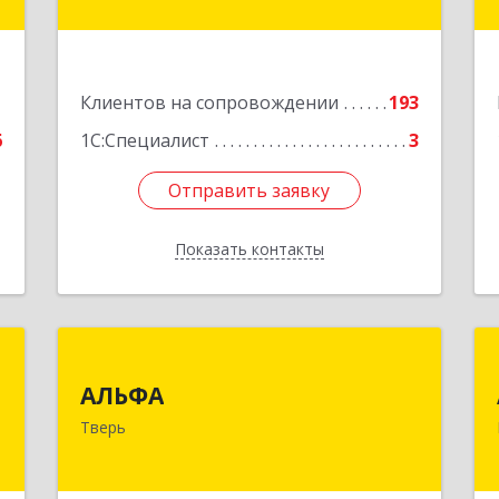
Хмельницкого ул, дом № 36, оф.5
е
Подробнее
1
Клиентов на сопровождении
193
6
1С:Специалист
3
Отправить заявку
Отправить заявку
Показать контакты
Назад
"
АЛЬФА
АЛЬФА
,
170002, Тверская обл, Тверь г,
Тверь
0
Чайковского пр-кт, дом № 19а, оф.400
е
Подробнее