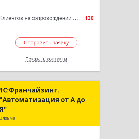
Подробнее
Клиентов на сопровождении
130
Отправить заявку
Отправить заявку
Показать контакты
Назад
1С:Франчайзинг.
1С:Франчайзинг.
"Автоматизация от А до
"Автоматизация от А до
Я"
Я"
Вязьма
215111, Смоленская обл, Вязьма г,
Красноармейское ш, дом № 3а, кв.42