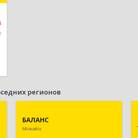
е
4
3
седних регионов
д
БАЛАНС
БАЛАНС
,
143200, Московская обл, Можайский
Можайск
0
р-н, Можайск г, Переяслав-