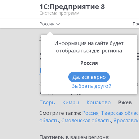
1С:Предприятие 8
Система программ
Россия
Пр
Главная
Сервисы ИТС
Модуль 1C:EDI
Модуль 
Информация на сайте будет
отображаться для региона
Заказать Модуль 1C:E
Россия
во Ржеве
Да, все верно
Ознакомьтесь с информационными карт
Выбрать другой
внедрение продукта.
Тверь
Кимры
Конаково
Ржев
Смотрите также:
Россия
,
Тверская облас
область
,
Смоленская область
,
Ярославск
Партнеры в вашем регионе: