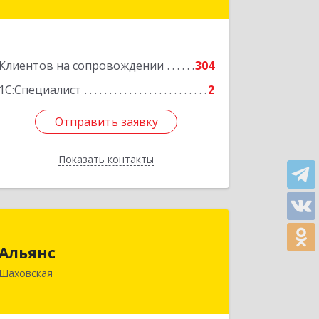
Волоколамский р-н, Волоколамск г,
Октябрьская пл, дом № 10, оф.12
Подробнее
Клиентов на сопровождении
304
1С:Специалист
2
Отправить заявку
Отправить заявку
Показать контакты
Назад
Альянс
Альянс
143700, Московская обл, Шаховской
Шаховская
р-н, рп.Шаховская, ул.1-я Советская,
дом № 44