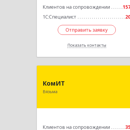
Клиентов на сопровождении
15
1С:Специалист
2
Отправить заявку
Отправить заявку
Показать контакты
Назад
КомИ
КомИТ
215110, Смоленская обл, Вяземский м
Вязьма
р-н, Вязьма г, Вяземское г.п.
Восстания ул, дом № 1, пом.2
Подробне
Клиентов на сопровождении
3