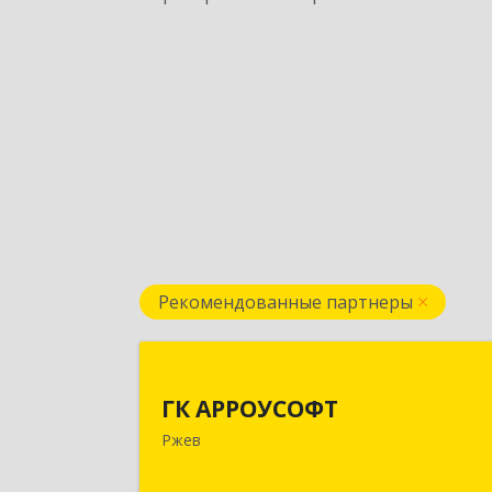
Рекомендованные партнеры
ГК АРРОУСОФ
ГК АРРОУСОФТ
172381, Тверская обл, м.о. Ржевский
Ржев
Ржев г, Большая Спасская ул, дом 
15, кв.2