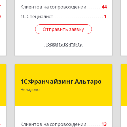
7
Клиентов на сопровождении
44
0
1С:Специалист
1
Отправить заявку
Отправить заявку
Показать контакты
Назад
Т
1С:Франчайзинг.Альтаро
1С:Франчайзинг.Альтаро
.
172527, Тверская обл, Нелидово г,
Нелидово
,
Матросова ул, дом № 22, оф.1
2
Подробнее
е
5
Клиентов на сопровождении
13