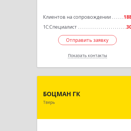
Клиентов на сопровождении
18
1С:Специалист
3
Отправить заявку
Отправить заявку
Показать контакты
Назад
БОЦМАН Г
БОЦМАН ГК
170100, Тверская обл, Тверь г, Лиди
Тверь
Базановой ул, дом № 20, кв.
Подробне