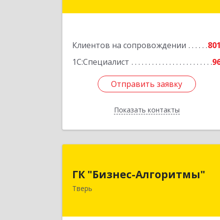
Подробне
Клиентов на сопровождении
80
1С:Специалист
9
Отправить заявку
Отправить заявку
Показать контакты
Назад
ГК "Бизнес-Алгоритмы
ГК "Бизнес-Алгоритмы"
170006, Тверская обл, Тверь г
Тверь
Брагина ул, дом № 6а, оф.30
Подробне