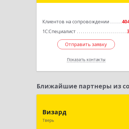
Подробне
Клиентов на сопровождении
40
1С:Специалист
Отправить заявку
Отправить заявку
Показать контакты
Назад
Ближайшие партнеры из со
Визар
Визард
170006, Тверская обл, Тверь г
Тверь
Учительская ул, дом № 59, оф.11