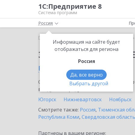
1С:Предприятие 8
Система программ
Россия
Пр
Главная
Сервисы ИТС
Модуль 1C:EDI
Модуль 
Информация на сайте будет
отображаться для региона
Заказать Модуль 1C:E
Россия
в Нягани
Да, все верно
Ознакомьтесь с информационными карт
Выбрать другой
внедрение продукта.
Югорск
Нижневартовск
Ноябрьск
Смотрите также:
Россия
,
Тюменская обл
Республика Коми
,
Свердловская област
Партнеры в вашем регионе: