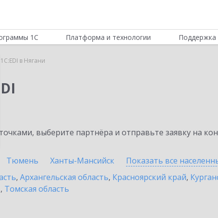
ограммы 1С
Платформа и технологии
Поддержка 
1C:EDI в Нягани
DI
очками, выберите партнёра и отправьте заявку на ко
Тюмень
Ханты-Мансийск
Показать все населен
асть
,
Архангельская область
,
Красноярский край
,
Курган
ь
,
Томская область