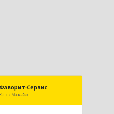
Фаворит-Сервис
Фаворит-Сервис
Ханты-Мансийск
628011, Ханты-Мансийский
Автономный округ - Югра АО, Ханты-
Мансийск г, Гагарина ул, дом № 118/1,
кв.2