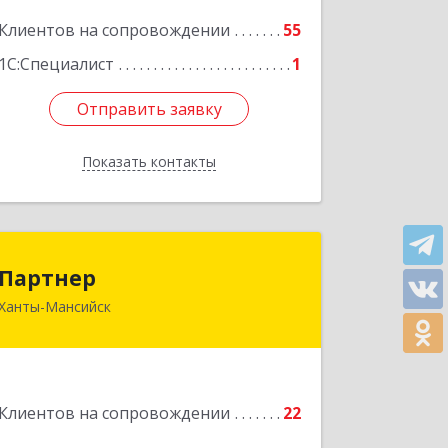
Клиентов на сопровождении
55
Подробнее
1С:Специалист
1
Отправить заявку
Отправить заявку
Показать контакты
Назад
Партнер
Партнер
Ханты-Мансийск
628012, Ханты-Мансийский
Автономный округ - Югра АО, Ханты-
Мансийск г, Ленина ул, дом № 52
Подробнее
Клиентов на сопровождении
22