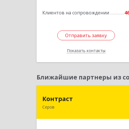
Подробне
Клиентов на сопровождении
4
Отправить заявку
Отправить заявку
Показать контакты
Назад
Ближайшие партнеры из со
Контрас
Контраст
Серов
624993, Свердловская обл, Серов г
Ленина ул, дом № 18