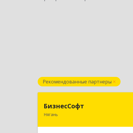
Рекомендованные партнеры
БизнесСоф
БизнесСофт
Нягань
628181, Ханты-Мансийски
Автономный округ - Югра АО, Няган
г, 2-й мкр, дом № 24, кв.1