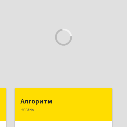
т
Алгоритм
Алгоритм
Нягань
й
628186, Ханты-Мансийский
ь
Автономный округ - Югра АО, Нягань
5
г, Сибирская ул, дом № 2, корпус 2,