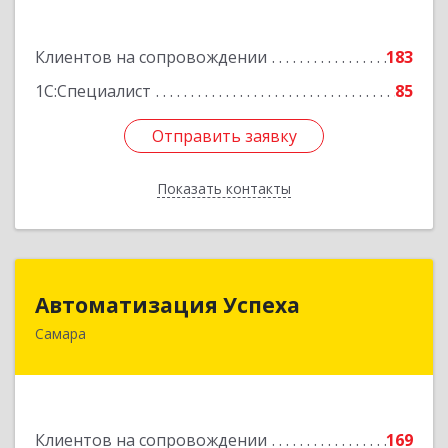
Подробнее
Клиентов на сопровождении
183
1С:Специалист
85
Отправить заявку
Отправить заявку
Показать контакты
Назад
Автоматизация Успеха
Автоматизация Успеха
Самара
443011, Самарская обл, Самара г, 22
Партсъезда ул, дом № 207, оф.14
Подробнее
Клиентов на сопровождении
169