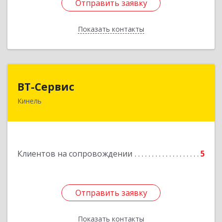
Отправить заявку
Отправить заявку
Показать контакты
Назад
ВТ-Сервис
ВТ-Сервис
Кинель
446436, Самарская обл, Кинель г, Маяковского
ул, дом № 61
Подробнее
Клиентов на сопровождении
5
Отправить заявку
Отправить заявку
Показать контакты
Назад