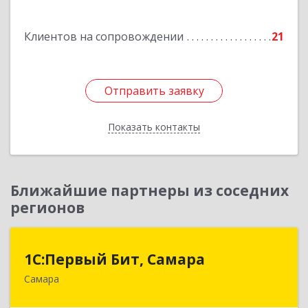
Гагарина 11
Клиентов на сопровождении
21
Подробнее
Отправить заявку
Отправить заявку
Показать контакты
Назад
Ближайшие партнеры из соседних
регионов
1С:Первый Бит, Самара
1С:Первый Бит, Самара
Самара
443013, Самарская обл, Самара г, Дачная ул,
дом № 24, пом.2/25