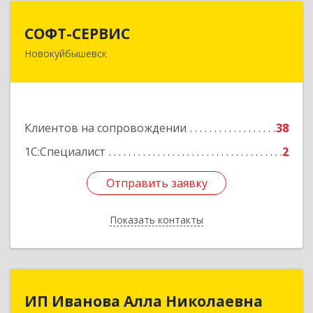
СОФТ-СЕРВИС
СОФТ-СЕРВИС
Новокуйбышевск
446206, Самарская обл, Новокуйбышевск г,
Островского ул, дом № 17А 12, оф.47
Подробнее
Клиентов на сопровождении
38
1С:Специалист
2
Отправить заявку
Отправить заявку
Показать контакты
Назад
ИП Иванова Алла Николаевна
ИП Иванова Алла Николаевна