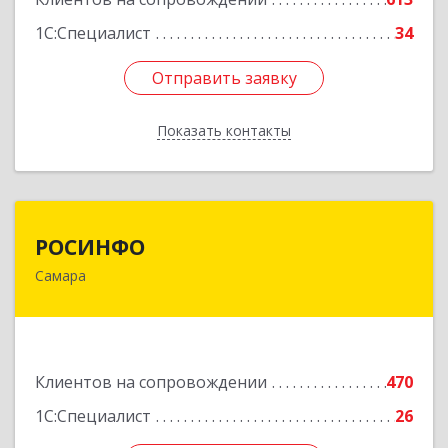
1С:Специалист
34
Отправить заявку
Отправить заявку
Показать контакты
Назад
РОСИНФО
РОСИНФО
Самара
443069, Самарская обл, Самара г, Авроры ул,
дом № 110, оф.24
Подробнее
Клиентов на сопровождении
470
1С:Специалист
26