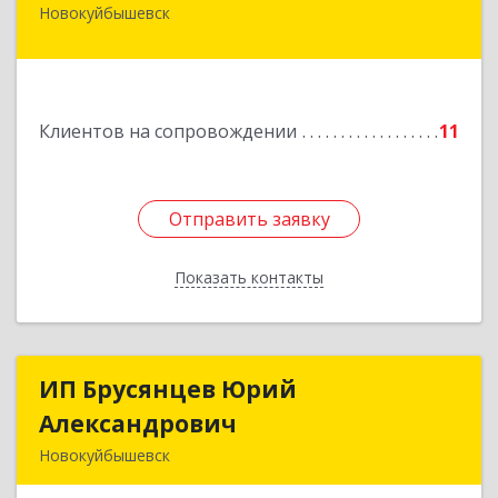
Новокуйбышевск
446 201, Самарская обл.,
г.Новокуйбышевск,ул.Ворошилова,д.30,кв.70
Подробнее
Клиентов на сопровождении
11
Отправить заявку
Отправить заявку
Показать контакты
Назад
ИП Брусянцев Юрий
ИП Брусянцев Юрий
Александрович
Александрович
Новокуйбышевск
446200, Самарская обл, Новокуйбышевск г,