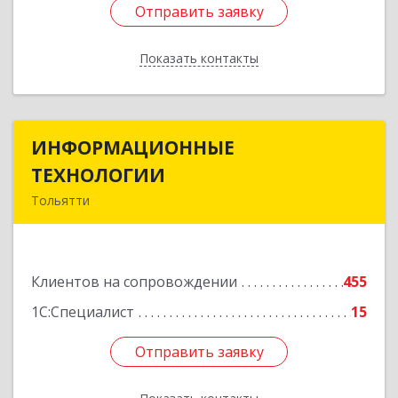
Отправить заявку
Отправить заявку
Показать контакты
Назад
ИНФОРМАЦИОННЫЕ
ИНФОРМАЦИОННЫЕ
ТЕХНОЛОГИИ
ТЕХНОЛОГИИ
Тольятти
445043, Самарская обл, Тольятти г, Южное ш,
дом № 161, корпус 2.1, оф.309А
Клиентов на сопровождении
455
Подробнее
1С:Специалист
15
Отправить заявку
Отправить заявку