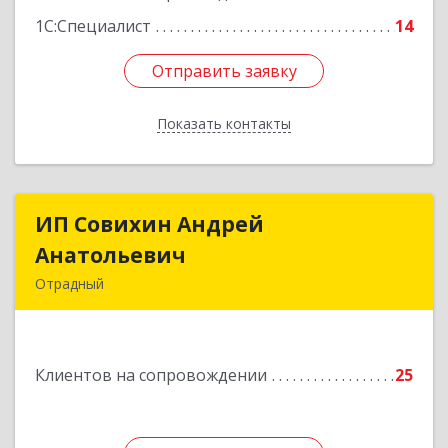
1С:Специалист
14
Отправить заявку
Отправить заявку
Показать контакты
Назад
ИП Совихин Андрей
ИП Совихин Андрей
Анатольевич
Анатольевич
Отрадный
446300, Самарская обл, Отрадный г, Ленина ул,
дом № 3, кв.85
Клиентов на сопровождении
25
Подробнее