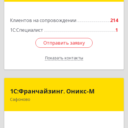
Подробнее
Клиентов на сопровождении
214
1С:Специалист
1
Отправить заявку
Отправить заявку
Показать контакты
Назад
1С:Франчайзинг. Оникс-М
1С:Франчайзинг. Оникс-М
Сафоново
215500, Смоленская обл, Сафоновский р-н,
Сафоново г, Революционная ул, дом № 9а
Подробнее