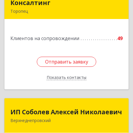
Консалтинг
Консалтинг
Торопец
172840, Тверская обл, Торопец г, Гоголя ул,
дом № 13
Клиентов на сопровождении
49
Подробнее
Отправить заявку
Отправить заявку
Показать контакты
Назад
ИП Соболев Алексей Николаевич
ИП Соболев Алексей Николаевич
Верхнеднепровский
Подробнее