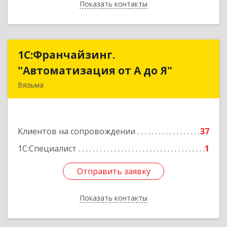
Показать контакты
Назад
1С:Франчайзинг.
1С:Франчайзинг.
"Автоматизация от А до Я"
"Автоматизация от А до Я"
Вязьма
215111, Смоленская обл, Вязьма г,
Красноармейское ш, дом № 3а, кв.42
Клиентов на сопровождении
37
Подробнее
1С:Специалист
1
Отправить заявку
Отправить заявку
Показать контакты
Назад