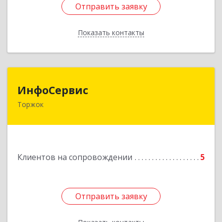
Отправить заявку
Отправить заявку
Показать контакты
Назад
ИнфоСервис
ИнфоСервис
Торжок
172002, Тверская обл, Торжок г, Радищева ул,
дом № 2
Подробнее
Клиентов на сопровождении
5
Отправить заявку
Отправить заявку