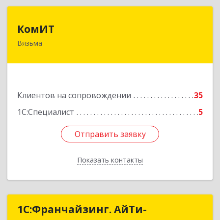
КомИТ
КомИТ
Вязьма
215110, Смоленская обл, Вяземский м. р-н,
Вязьма г, Вяземское г.п., Восстания ул, дом № 1,
пом.22
Подробнее
Клиентов на сопровождении
35
1С:Специалист
5
Отправить заявку
Отправить заявку
Показать контакты
Назад
1С:Франчайзинг. АйТи-
1С:Франчайзинг. АйТи-