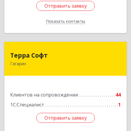
Отправить заявку
Отправить заявку
Показать контакты
Назад
Терра Софт
Терра Софт
Гагарин
215010, Смоленская обл, Гагарин г, Ленина ул,
дом № 12
Подробнее
Клиентов на сопровождении
44
1С:Специалист
1
Отправить заявку
Отправить заявку