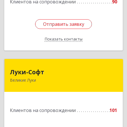
Клиентов на сопровождении
90
Отправить заявку
Отправить заявку
Показать контакты
Назад
Луки-Софт
Луки-Софт
Великие Луки
182113, Псковская обл, Великие Луки г,
Октябрьский пр-кт, дом № 56А, оф.2
Подробнее
Клиентов на сопровождении
101