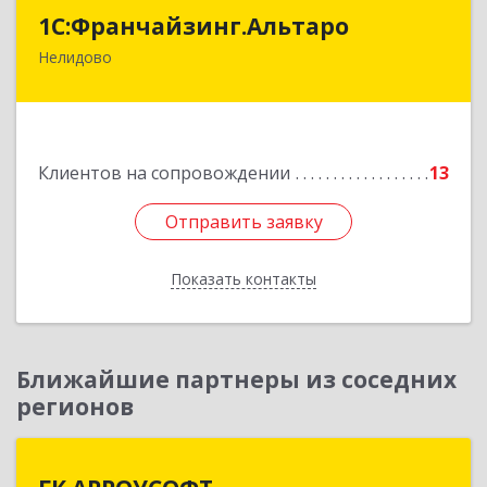
1С:Франчайзинг.Альтаро
1С:Франчайзинг.Альтаро
Нелидово
172527, Тверская обл, Нелидово г, Матросова
ул, дом № 22, оф.1
Подробнее
Клиентов на сопровождении
13
Отправить заявку
Отправить заявку
Показать контакты
Назад
Ближайшие партнеры из соседних
регионов
ГК АРРОУСОФТ