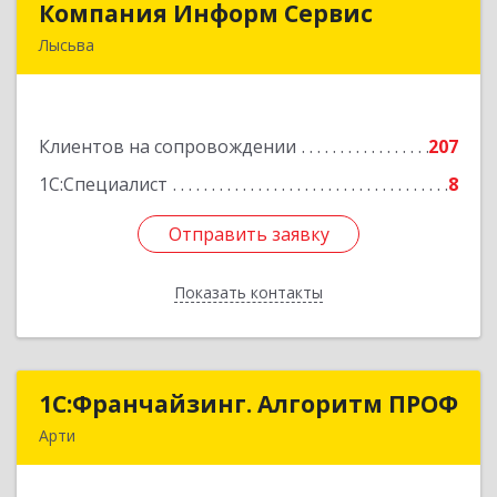
Компания Информ Сервис
Компания Информ Сервис
Лысьва
618909, Пермский край, Лысьва г, Металлистов
ул, дом № 3, оф.535
Клиентов на сопровождении
207
Подробнее
1С:Специалист
8
Отправить заявку
Отправить заявку
Показать контакты
Назад
1С:Франчайзинг. Алгоритм ПРОФ
1С:Франчайзинг. Алгоритм ПРОФ
Арти
623340, Свердловская обл, Артинский р-н, Арти
рп, Рабочей молодежи ул, дом № 94, оф.3А