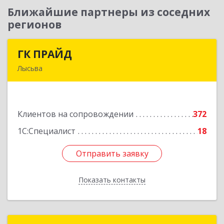
Ближайшие партнеры из соседних
регионов
ГК ПРАЙД
ГК ПРАЙД
Лысьва
618909, Пермский край, Лысьва г, Репина ул,
дом № 41
Клиентов на сопровождении
372
Подробнее
1С:Специалист
18
Отправить заявку
Отправить заявку
Показать контакты
Назад