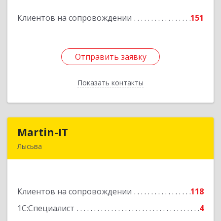
Клиентов на сопровождении
151
Подробнее
Отправить заявку
Отправить заявку
Показать контакты
Назад
Martin-IT
Martin-IT
Лысьва
618900, Пермский край, Лысьва г, Смышляева
ул, дом № 36, этаж 3, оф.7
Клиентов на сопровождении
118
Подробнее
1С:Специалист
4