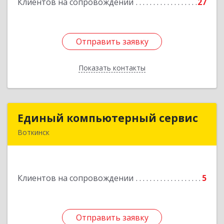
Клиентов на сопровождении
27
Подробнее
Отправить заявку
Отправить заявку
Показать контакты
Назад
Единый компьютерный сервис
Единый компьютерный сервис
Воткинск
Подробнее
Клиентов на сопровождении
5
Отправить заявку
Отправить заявку