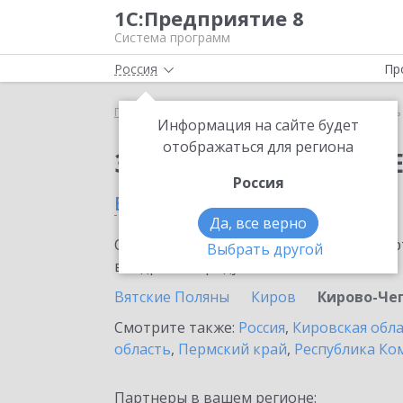
1С:Предприятие 8
Система программ
Россия
Пр
Главная
Сервисы ИТС
Модуль 1C:EDI
Модуль 
Информация на сайте будет
отображаться для региона
Заказать Модуль 1C:E
Россия
в Кирово-Чепецке
Да, все верно
Ознакомьтесь с информационными карт
Выбрать другой
внедрение продукта.
Вятские Поляны
Киров
Кирово-Че
Смотрите также:
Россия
,
Кировская обл
область
,
Пермский край
,
Республика Ко
Партнеры в вашем регионе: