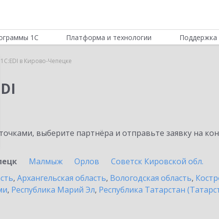
ограммы 1С
Платформа и технологии
Поддержка 
1C:EDI в Кирово-Чепецке
DI
очками, выберите партнёра и отправьте заявку на ко
пецк
Малмыж
Орлов
Советск Кировской обл.
асть
,
Архангельская область
,
Вологодская область
,
Костр
ми
,
Республика Марий Эл
,
Республика Татарстан (Татарс