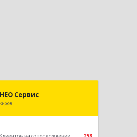
НЕО Сервис
НЕО Сервис
Киров
610045, Кировская обл, Киров г,
Ульяновская ул, дом № 36
Подробнее
Клиентов на сопровождении
258