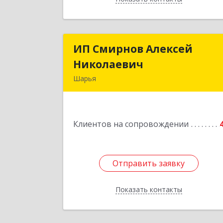
ИП Смирнов Алексей
ИП Смирнов Алексе
Николаевич
Николаеви
Шарья
Подробне
Клиентов на сопровождении
Отправить заявку
Отправить заявку
Показать контакты
Назад