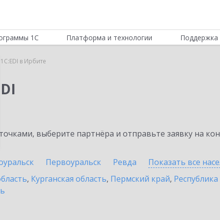
ограммы 1С
Платформа и технологии
Поддержка 
1C:EDI в Ирбите
DI
очками, выберите партнёра и отправьте заявку на ко
оуральск
Первоуральск
Ревда
Показать все нас
область
,
Курганская область
,
Пермский край
,
Республика
ть