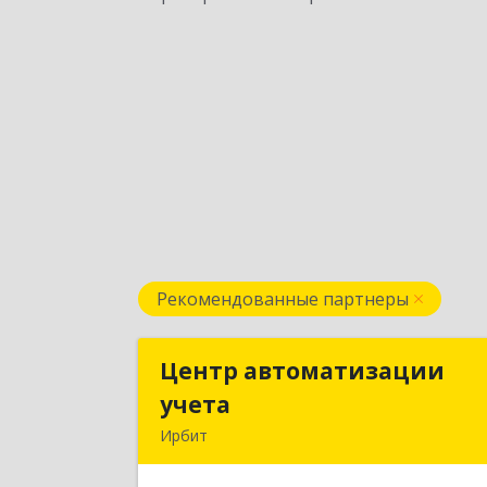
Рекомендованные партнеры
Центр автоматизации
Центр автоматизаци
учета
учет
Ирбит
623854, Свердловская обл, Ирбит г
Маршала Жукова ул, дом № 3, кв.2