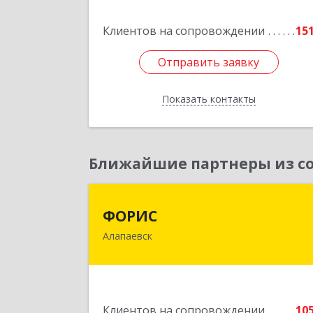
Клиентов на сопровождении
15
Подробне
Отправить заявку
Отправить заявку
Показать контакты
Назад
Ближайшие партнеры из со
ФОРИ
ФОРИС
Алапаевск
624601, Свердловская обл, Алапаевс
г, Ленина ул, дом № 
Подробне
Клиентов на сопровождении
10