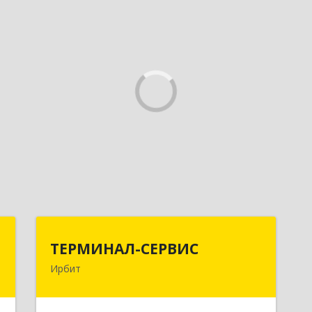
и
ТЕРМИНАЛ-СЕРВИС
ТЕРМИНАЛ-СЕРВИС
а
Ирбит
623850, Свердловская обл, Ирбит г,
Пролетарская ул, дом № 7
,
8