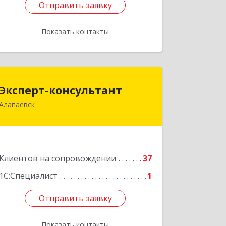
Отправить заявку
Отправить заявку
Показать контакты
Назад
Эксперт-консультант
Эксперт-консультант
Алапаевск
624600, Свердловская обл, Алапаевск
г, Братьев Смольниковых ул, дом №
34-18
Подробнее
Клиентов на сопровождении
37
1С:Специалист
1
Отправить заявку
Отправить заявку
Показать контакты
Назад