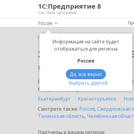
1С:Предприятие 8
Система программ
Россия
Пр
Главная
Сервисы ИТС
Модуль 1C:EDI
Модуль 
Информация на сайте будет
отображаться для региона
Заказать Модуль 1C:E
Россия
в Ирбите
Да, все верно
Ознакомьтесь с информационными карт
Выбрать другой
внедрение продукта.
Екатеринбург
Краснотурьинск
Нов
Смотрите также:
Россия
,
Свердловская 
Тюменская область
,
Челябинская облас
Партнеры в вашем регионе: