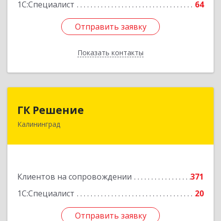
1С:Специалист
64
Отправить заявку
Отправить заявку
Показать контакты
Назад
ГК Решение
ГК Решение
Калининград
236038, Калининградская обл, Калининград г,
Липовая аллея ул, дом № 2
Подробнее
Клиентов на сопровождении
371
1С:Специалист
20
Отправить заявку
Отправить заявку