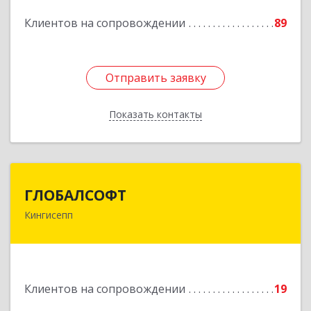
Клиентов на сопровождении
89
Подробнее
Отправить заявку
Отправить заявку
Показать контакты
Назад
ГЛОБАЛСОФТ
ГЛОБАЛСОФТ
Кингисепп
188485, Ленинградская обл, Кингисеппский р-н,
Кингисепп г, Красногвардейская ул, дом № 6/13
Подробнее
Клиентов на сопровождении
19