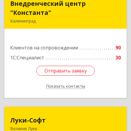
Внедренческий центр
Внедренческий центр
"Константа"
"Константа"
Калининград
236006, Калининградская обл, Калининград г,
К.Маркса ул, дом № 18, оф.701
Клиентов на сопровождении
90
Подробнее
1С:Специалист
30
Отправить заявку
Отправить заявку
Показать контакты
Назад
Луки-Софт
Луки-Софт
Великие Луки
182113, Псковская обл, Великие Луки г,