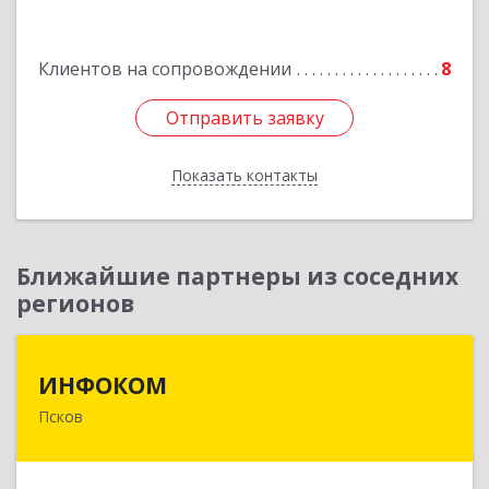
Подробнее
Клиентов на сопровождении
8
Отправить заявку
Отправить заявку
Показать контакты
Назад
Ближайшие партнеры из соседних
регионов
ИНФОКОМ
ИНФОКОМ
Псков
180000, Псковская обл, Псков г, Советская ул,
дом № 42г