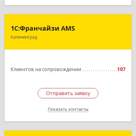
1С:Франчайзи AMS
1С:Франчайзи AMS
Калининград
238325, Калининградская обл, Гурьевский р-н,
Луговое п, Центральная ул, дом № 17
Подробнее
Клиентов на сопровождении
107
Отправить заявку
Отправить заявку
Показать контакты
Назад