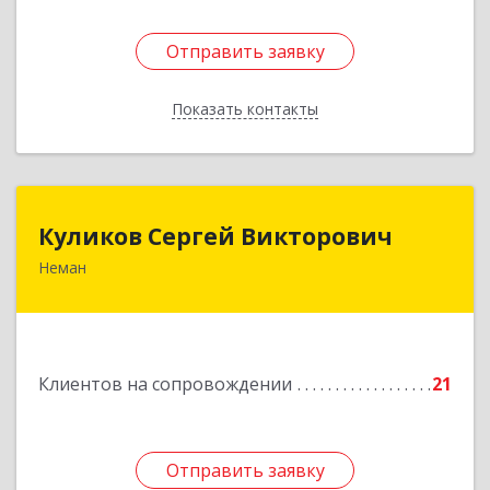
Отправить заявку
Отправить заявку
Показать контакты
Назад
Куликов Сергей Викторович
Куликов Сергей Викторович
Неман
238710, Калининградская обл, Неман г,
Красноармейская ул, дом № 8, кв.60
Подробнее
Клиентов на сопровождении
21
Отправить заявку
Отправить заявку