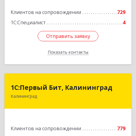
Подробнее
Клиентов на сопровождении
729
1С:Специалист
4
Отправить заявку
Отправить заявку
Показать контакты
Назад
1С:Первый Бит, Калининград
1С:Первый Бит, Калининград
Калининград
236006, Калининградская обл, Калининград г,
Ленинский пр-кт, дом № 30
Подробнее
Клиентов на сопровождении
779