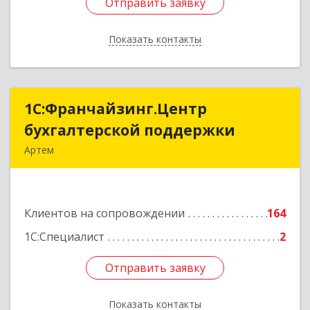
Отправить заявку
Отправить заявку
Показать контакты
Назад
1С:Франчайзинг.Центр
1С:Франчайзинг.Центр
бухгалтерской поддержки
бухгалтерской поддержки
Артем
692760, Приморский край, Артем г, Фрунзе ул,
дом № 54А, каб.21
Клиентов на сопровождении
164
Подробнее
1С:Специалист
2
Отправить заявку
Отправить заявку
Показать контакты
Назад