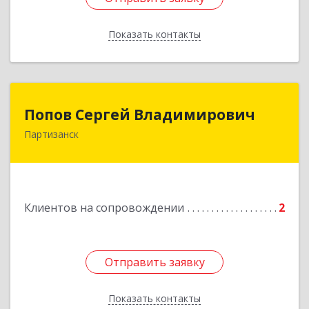
Показать контакты
Назад
Попов Сергей Владимирович
Попов Сергей Владимирович
Партизанск
692922, Приморский край, г. Находка, ул.
Пограничная, 30-18
Подробнее
Клиентов на сопровождении
2
Отправить заявку
Отправить заявку
Показать контакты
Назад