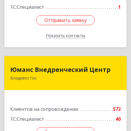
1С:Специалист
1
Отправить заявку
Отправить заявку
Показать контакты
Назад
Юманс Внедренческий Центр
Юманс Внедренческий Центр
Владивосток
690014, Приморский край, Владивосток г,
Некрасовская ул, дом № 48а
Подробнее
Клиентов на сопровождении
572
1С:Специалист
40