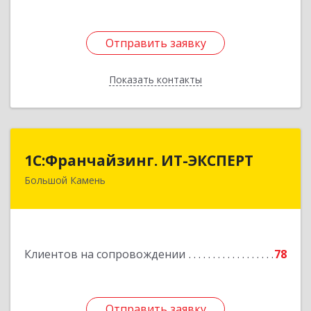
Отправить заявку
Отправить заявку
Показать контакты
Назад
1С:Франчайзинг. ИТ-ЭКСПЕРТ
1С:Франчайзинг. ИТ-ЭКСПЕРТ
Большой Камень
692806, Приморский край, Большой Камень г,
Карла Маркса ул, дом № 57, этаж 3
Подробнее
Клиентов на сопровождении
78
Отправить заявку
Отправить заявку