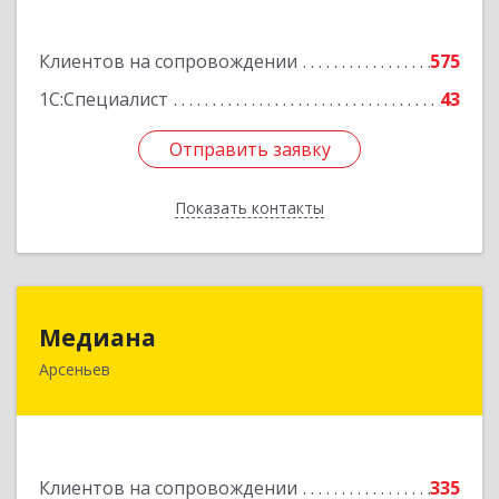
Подробнее
Клиентов на сопровождении
575
1С:Специалист
43
Отправить заявку
Отправить заявку
Показать контакты
Назад
Медиана
Медиана
Арсеньев
692330, Приморский край, Арсеньев г,
Ломоносова ул, дом № 24, кв.1
Подробнее
Клиентов на сопровождении
335