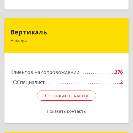
Вертикаль
Вертикаль
Находка
692928, Приморский край, Находка г,
Постышева ул, дом № 27
Подробнее
Клиентов на сопровождении
276
1С:Специалист
2
Отправить заявку
Отправить заявку
Показать контакты
Назад