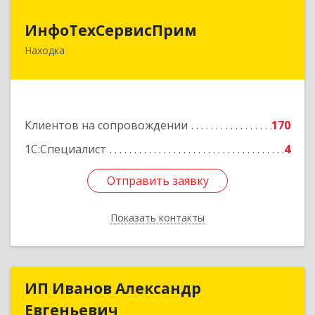
ИнфоТехСервисПрим
ИнфоТехСервисПрим
Находка
692916, Приморский край, Находка г,
Чернышевского ул, дом № 36, оф.305
Подробнее
Клиентов на сопровождении
170
1С:Специалист
4
Отправить заявку
Отправить заявку
Показать контакты
Назад
ИП Иванов Александр
ИП Иванов Александр
Евгеньевич
Евгеньевич