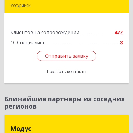
Уссурийск
692512, Приморский край, Уссурийск г,
Пушкина ул, дом № 1, пом.2
Клиентов на сопровождении
472
Подробнее
1С:Специалист
8
Отправить заявку
Отправить заявку
Показать контакты
Назад
Ближайшие партнеры из соседних
регионов
Модус
Модус