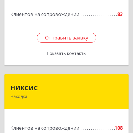
Горнореченский пгт, Октябрьская ул, дом № 5
Клиентов на сопровождении
83
Подробнее
Отправить заявку
Отправить заявку
Показать контакты
Назад
НИКСИС
НИКСИС
Находка
692903, Приморский край, Находка г,
Находкинский пр-кт, дом № 84, кв.73А
Подробнее
Клиентов на сопровождении
108