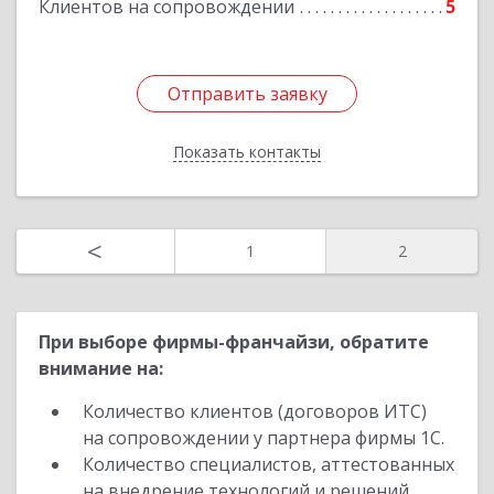
Клиентов на сопровождении
5
Подробнее
Отправить заявку
Отправить заявку
Показать контакты
Назад
<
1
2
При выборе фирмы-франчайзи, обратите
внимание на:
Количество клиентов (договоров ИТС)
на сопровождении у партнера фирмы 1С.
Количество специалистов, аттестованных
на внедрение технологий и решений