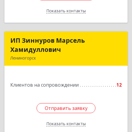
Показать контакты
Назад
ИП Зиннуров Марсель
ИП Зиннуров Марсель
Хамидуллович
Хамидуллович
Лениногорск
423250, Татарстан Респ, Лениногорский р-н,
Лениногорск г, Халиуллина ул, дом № 79
Клиентов на сопровождении
12
Подробнее
Отправить заявку
Отправить заявку
Показать контакты
Назад