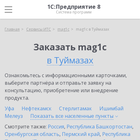
1С:Предприятие 8
Система программ
Главная
Сервисы ИТС
mag1c
mag1c в Туймазах
Заказать mag1c
в Туймазах
Ознакомьтесь с информационными карточками,
выберите партнёра и отправьте заявку на
консультацию, приобретение или внедрение
продукта.
Уфа
Нефтекамск
Стерлитамак
Ишимбай
Мелеуз
Показать все населенные
пункты
Смотрите также:
Россия
,
Республика Башкортостан
,
Оренбургская область
,
Пермский край
,
Республика