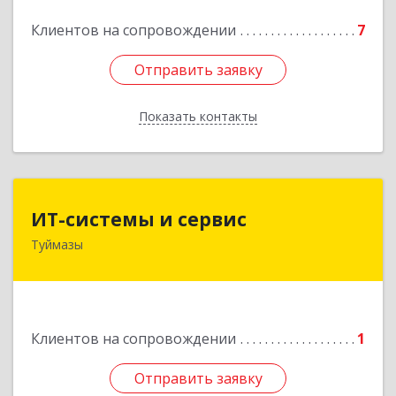
Подробнее
Клиентов на сопровождении
7
Отправить заявку
Отправить заявку
Показать контакты
Назад
ИТ-системы и сервис
ИТ-системы и сервис
Туймазы
452 750, 452750, Башкортостан Респ,
Туймазинский р-н, Туймазы г, Заводская ул,
дом № 11
Подробнее
Клиентов на сопровождении
1
Отправить заявку
Отправить заявку