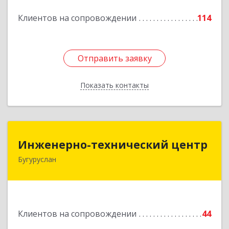
Подробнее
Клиентов на сопровождении
114
Отправить заявку
Отправить заявку
Показать контакты
Назад
Инженерно-технический центр
Инженерно-технический центр
Бугуруслан
461633, Оренбургская обл, Бугуруслан г,
Больничный пер, дом № 8
Подробнее
Клиентов на сопровождении
44