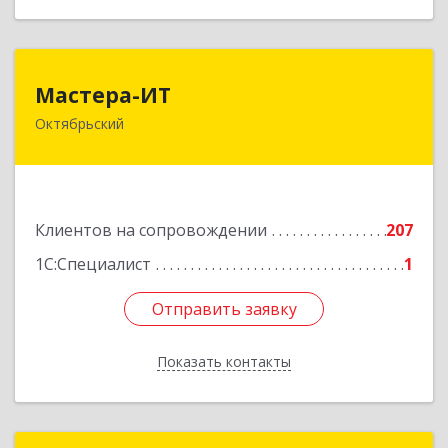
Мастера-ИТ
Мастера-ИТ
Октябрьский
452607, Башкортостан Респ, Октябрьский г,
Комсомольская ул, дом № 20, оф."МИТ"
Подробнее
Клиентов на сопровождении
207
1С:Специалист
1
Отправить заявку
Отправить заявку
Показать контакты
Назад