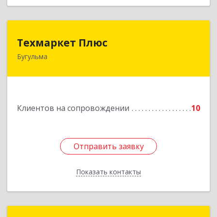
Техмаркет Плюс
Техмаркет Плюс
Бугульма
423231, РТ, Бугульма, ул.Белинского, д.13
Подробнее
Клиентов на сопровождении
10
Отправить заявку
Отправить заявку
Показать контакты
Назад