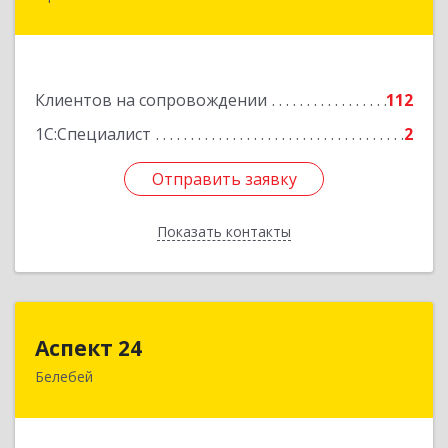
дом № 148, оф.204
Подробнее
Клиентов на сопровождении
112
1С:Специалист
2
Отправить заявку
Отправить заявку
Показать контакты
Назад
Аспект 24
Аспект 24
Белебей
452000, Башкортостан Респ, Белебей г, им
В.И.Ленина ул, дом № 23/1