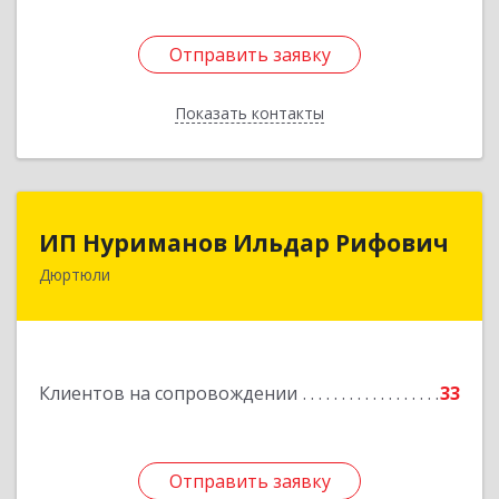
Отправить заявку
Отправить заявку
Показать контакты
Назад
ИП Нуриманов Ильдар Рифович
ИП Нуриманов Ильдар Рифович
Дюртюли
452320, Башкортостан Респ, Дюртюли г,
Первомайская ул, 2а, кв.76
Подробнее
Клиентов на сопровождении
33
Отправить заявку
Отправить заявку