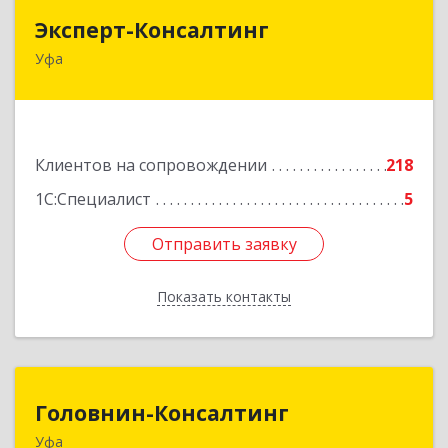
Эксперт-Консалтинг
Эксперт-Консалтинг
Уфа
450059, Башкортостан Респ, Уфимский р-н, Уфа
г, Малая Гражданская ул, дом № 35А
Подробнее
Клиентов на сопровождении
218
1С:Специалист
5
Отправить заявку
Отправить заявку
Показать контакты
Назад
Головнин-Консалтинг
Головнин-Консалтинг
Уфа
450006, Башкортостан Респ, Уфа г, Ленина ул,