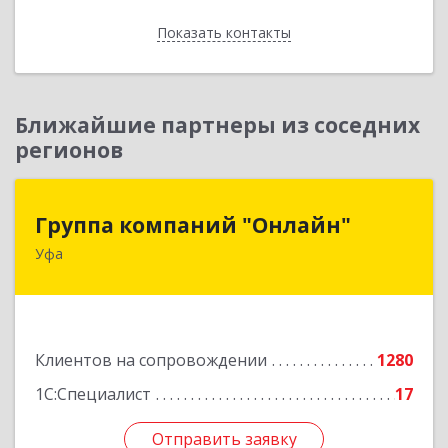
Показать контакты
Назад
Ближайшие партнеры из соседних
регионов
Группа компаний "Онлайн"
Группа компаний "Онлайн"
Уфа
450006, Башкортостан Респ, г.о. город Уфа, Уфа
г, Цюрупы ул, дом № 130, этаж 1
Подробнее
Клиентов на сопровождении
1280
1С:Специалист
17
Отправить заявку
Отправить заявку