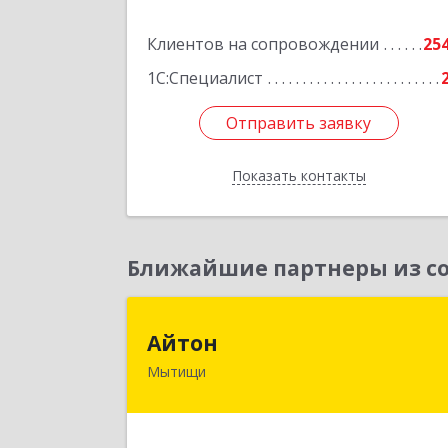
Подробне
Клиентов на сопровождении
25
1С:Специалист
Отправить заявку
Отправить заявку
Показать контакты
Назад
Ближайшие партнеры из со
Айто
Айтон
Мытищи
141006, Московская обл, Мытищи г
Олимпийский пр-кт, строение 10
пом.1А,