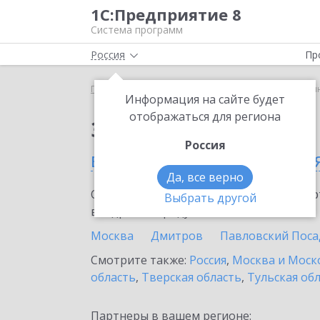
1С:Предприятие 8
Система программ
Россия
Пр
Главная
Сервисы ИТС
mag1c
mag1c в Пушкин
Информация на сайте будет
отображаться для региона
Заказать mag1c
Россия
в Пушкино (Московская
Да, все верно
Ознакомьтесь с информационными карт
Выбрать другой
внедрение продукта.
Москва
Дмитров
Павловский Поса
Смотрите также:
Россия
,
Москва и Моск
область
,
Тверская область
,
Тульская об
Партнеры в вашем регионе: