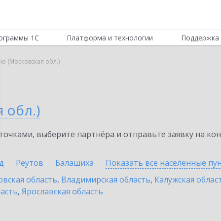
ограммы 1С
Платформа и технологии
Поддержка 
о (Московская обл.)
 обл.)
очками, выберите партнёра и отправьте заявку на ко
д
Реутов
Балашиха
Показать все населенные
пу
овская область
,
Владимирская область
,
Калужская облас
ласть
,
Ярославская область