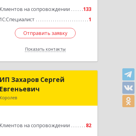
Подробнее
Клиентов на сопровождении
133
1С:Специалист
1
Отправить заявку
Отправить заявку
Показать контакты
Назад
ИП Захаров Сергей
ИП Захаров Сергей
Евгеньевич
Евгеньевич
Королев
141092, Московская обл, Королев г,
Юбилейный мкр, Пушкинская ул, дом
№ 13, кв.115
Клиентов на сопровождении
82
Подробнее