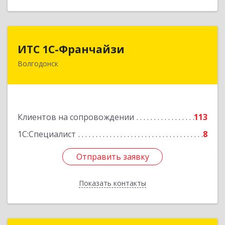
ИТС 1С-Франчайзи
ИТС 1С-Франчайзи
Волгодонск
347380, Ростовская обл, Волгодонск г, Гагарина
ул, 22в помещение № III
Подробнее
Клиентов на сопровождении
113
1С:Специалист
8
Отправить заявку
Отправить заявку
Показать контакты
Назад