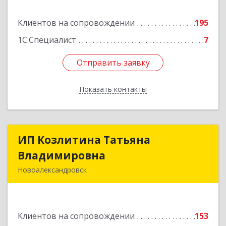
Подробнее
Клиентов на сопровождении
195
1С:Специалист
7
Отправить заявку
Отправить заявку
Показать контакты
Назад
ИП Козлитина Татьяна
ИП Козлитина Татьяна
Владимировна
Владимировна
Новоалександровск
356000, Ставропольский край,
Новоалександровск г, Гайдара пер, дом № 25
Клиентов на сопровождении
153
Подробнее