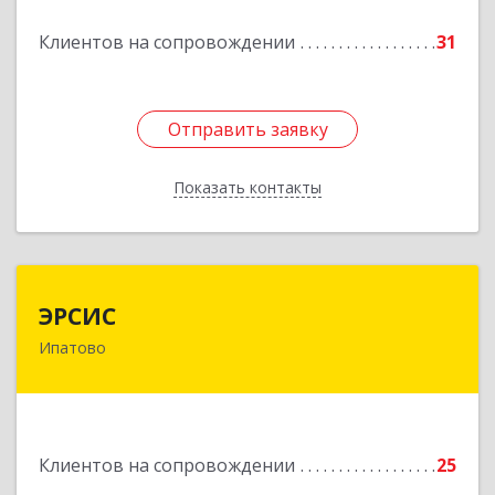
Подробнее
Клиентов на сопровождении
31
Отправить заявку
Отправить заявку
Показать контакты
Назад
ЭРСИС
ЭРСИС
Ипатово
356630, Ставропольский край, М.О.
Ипатовский, Ипатово г, Гагарина ул, дом №
47/1, пом.1
Подробнее
Клиентов на сопровождении
25