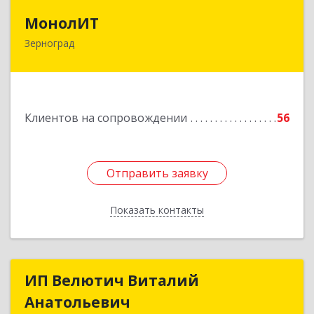
МонолИТ
МонолИТ
Зерноград
347740, Ростовская обл, Зерноградский р-н,
Зерноград г, Березовая ул, дом № 4А, оф.50
Подробнее
Клиентов на сопровождении
56
Отправить заявку
Отправить заявку
Показать контакты
Назад
ИП Велютич Виталий
ИП Велютич Виталий
Анатольевич
Анатольевич