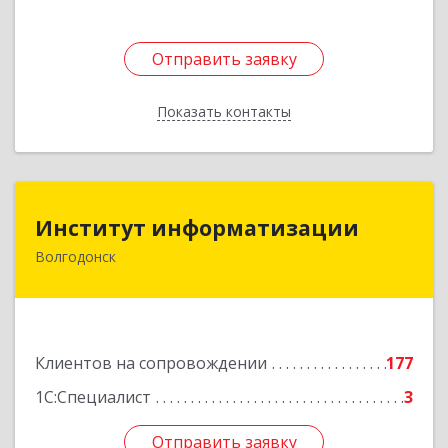
Отправить заявку
Отправить заявку
Показать контакты
Назад
Институт информатизации
Институт информатизации
Волгодонск
347383, Ростовская обл, Волгодонск г, Маршала
Кошевого ул, дом № 44, корпус II, оф.6
Подробнее
Клиентов на сопровождении
177
1С:Специалист
3
Отправить заявку
Отправить заявку