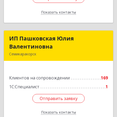
Показать контакты
Назад
ИП Пашковская Юлия
ИП Пашковская Юлия
Валентиновна
Валентиновна
Семикаракорск
346645, Ростовская обл, Семикаракорский р-н,
Золотаревка х, Октябрьская ул, дом № 35
Клиентов на сопровождении
169
Подробнее
1С:Специалист
1
Отправить заявку
Отправить заявку
Показать контакты
Назад