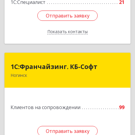
1С:Специалист
21
Отправить заявку
Отправить заявку
Показать контакты
Назад
1С:Франчайзинг. КБ-Софт
1С:Франчайзинг. КБ-Софт
Ногинск
142400, Московская обл, г.о Богородский,
Ногинск г, Индустриальная ул, Здание № 41В,
оф.449
Подробнее
Клиентов на сопровождении
99
Отправить заявку
Отправить заявку