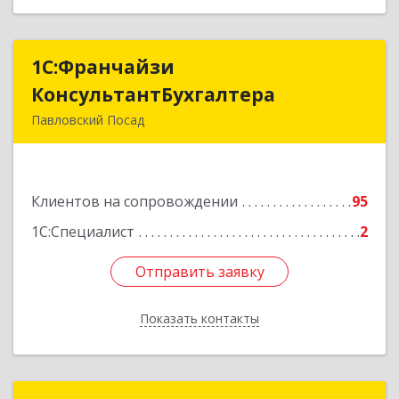
1С:Франчайзи
1С:Франчайзи
КонсультантБухгалтера
КонсультантБухгалтера
Павловский Посад
142500, Московская обл, Павловский Посад г,
Каляева ул, дом № 3, оф.38
Клиентов на сопровождении
95
Подробнее
1С:Специалист
2
Отправить заявку
Отправить заявку
Показать контакты
Назад