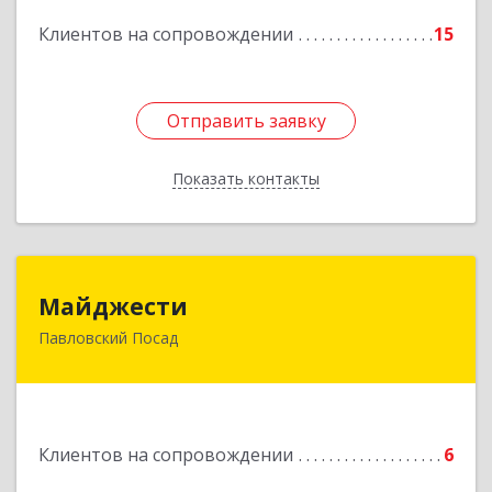
Подробнее
Клиентов на сопровождении
15
Отправить заявку
Отправить заявку
Показать контакты
Назад
Майджести
Майджести
Павловский Посад
142502, Московская обл, Павлово-Посадский р-
н, Павловский Посад г, Южная ул, дом № 22,
кв.59
Подробнее
Клиентов на сопровождении
6