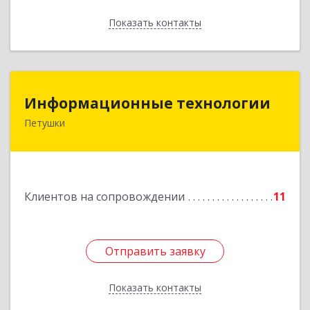
Показать контакты
Назад
Информационные технологии
Информационные технологии
Петушки
601144, Владимирская обл, Петушки г,
Маяковского ул, дом № 19
Подробнее
Клиентов на сопровождении
11
Отправить заявку
Отправить заявку
Показать контакты
Назад