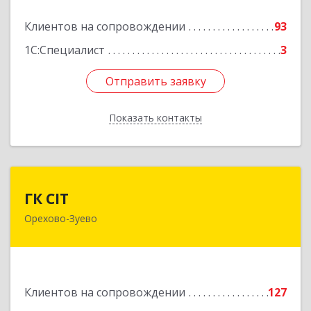
Подробнее
Клиентов на сопровождении
93
1С:Специалист
3
Отправить заявку
Отправить заявку
Показать контакты
Назад
ГК CIT
ГК CIT
Орехово-Зуево
142600, Московская обл, Орехово-Зуево г,
Стачки 1885 года ул, дом № 6, этаж 2,
помещения 29,31,32,36
Подробнее
Клиентов на сопровождении
127