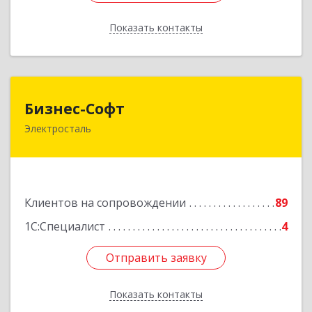
Показать контакты
Назад
Бизнес-Софт
Бизнес-Софт
Электросталь
144000, Московская обл, Электросталь г, Карла
Маркса ул, дом № 26
Подробнее
Клиентов на сопровождении
89
1С:Специалист
4
Отправить заявку
Отправить заявку
Показать контакты
Назад