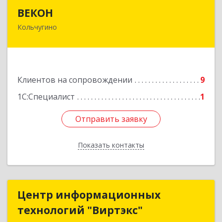
ВЕКОН
ВЕКОН
Кольчугино
601785, Владимирская обл, Кольчугинский р-н,
Кольчугино г, 3 Интернационала ул, дом № 38
Подробнее
Клиентов на сопровождении
9
1С:Специалист
1
Отправить заявку
Отправить заявку
Показать контакты
Назад
Центр информационных
Центр информационных
технологий "Виртэкс"
технологий "Виртэкс"