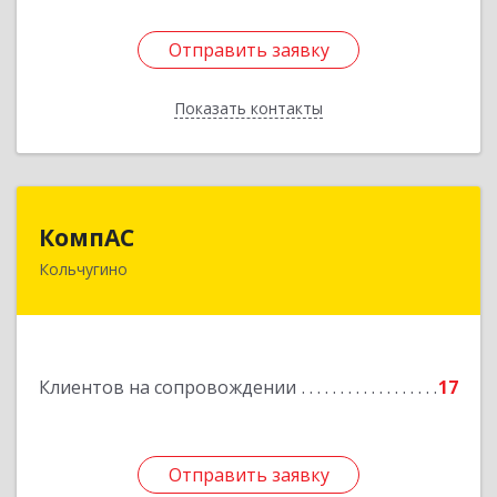
Отправить заявку
Отправить заявку
Показать контакты
Назад
КомпАС
КомпАС
Кольчугино
601782, Владимирская область, г.Кольчугино,
ул.Больничная, д.20
Подробнее
Клиентов на сопровождении
17
Отправить заявку
Отправить заявку