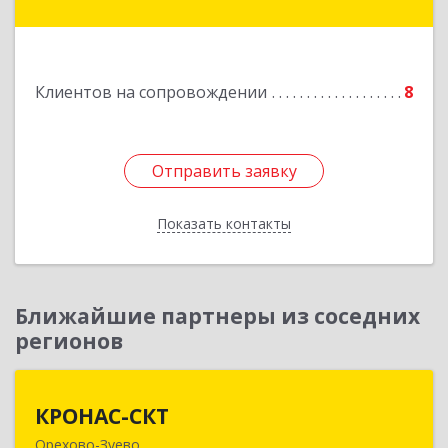
Покров г, 3 Интернационала ул, дом № 55, кв.9
Подробнее
Клиентов на сопровождении
8
Отправить заявку
Отправить заявку
Показать контакты
Назад
Ближайшие партнеры из соседних
регионов
КРОНАС-СКТ
КРОНАС-СКТ
Орехово-Зуево