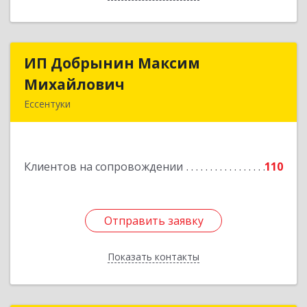
ИП Добрынин Максим
ИП Добрынин Максим
Михайлович
Михайлович
Ессентуки
357601, Ставропольский край, Ессентуки,
Спасателей, дом № 5, кв.43
Клиентов на сопровождении
110
Подробнее
Отправить заявку
Отправить заявку
Показать контакты
Назад