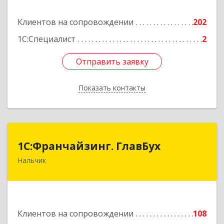
Подробнее
Клиентов на сопровождении
202
1С:Специалист
2
Отправить заявку
Отправить заявку
Показать контакты
Назад
1С:Франчайзинг. ГлавБух
1С:Франчайзинг. ГлавБух
Нальчик
360000, Кабардино-Балкарская Респ, Нальчик г,
Пачева ул, дом № 13, ТОД Европа, этаж 3, оф.2
Подробнее
Клиентов на сопровождении
108