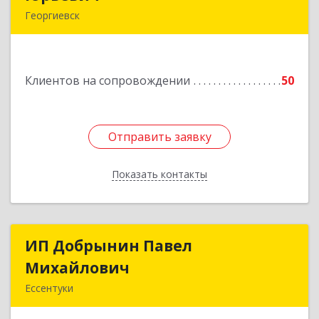
Георгиевск
357840, Ставропольский край, Георгиевский р-
н, Александрийская ст-ца, Курдюмовский пер,
дом № 10
Клиентов на сопровождении
50
Подробнее
Отправить заявку
Отправить заявку
Показать контакты
Назад
ИП Добрынин Павел
ИП Добрынин Павел
Михайлович
Михайлович
Ессентуки
Подробнее