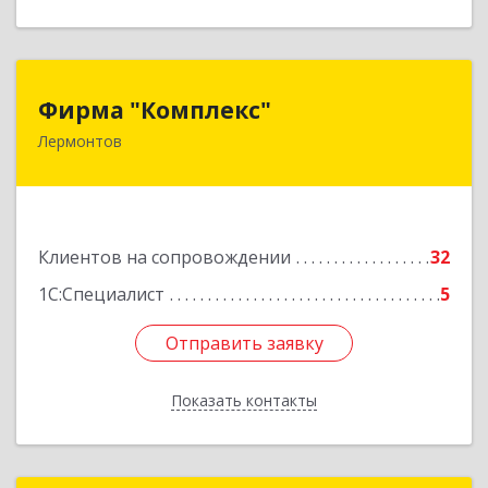
Фирма "Комплекс"
Фирма "Комплекс"
Лермонтов
357348, Ставропольский край, Лермонтов г,
Острогорка с, Степная ул, дом № 46, а
Подробнее
Клиентов на сопровождении
32
1С:Специалист
5
Отправить заявку
Отправить заявку
Показать контакты
Назад