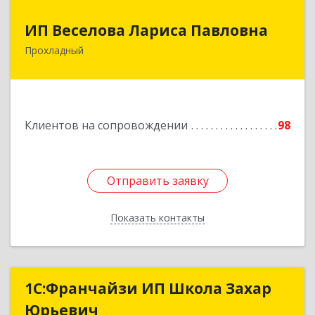
ИП Веселова Лариса Павловна
ИП Веселова Лариса Павловна
Прохладный
361045, Кабардино-Балкарская Респ,
Прохладный г, Добровольская ул, дом № 31
Подробнее
Клиентов на сопровождении
98
Отправить заявку
Отправить заявку
Показать контакты
Назад
1С:Франчайзи ИП Школа Захар
1С:Франчайзи ИП Школа Захар
Юрьевич
Юрьевич