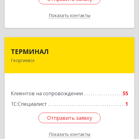
Показать контакты
Назад
ТЕРМИНАЛ
ТЕРМИНАЛ
Георгиевск
357820, Ставропольский край, Георгиевск г,
Калинина ул, дом № 109
Подробнее
Клиентов на сопровождении
55
1С:Специалист
1
Отправить заявку
Отправить заявку
Показать контакты
Назад