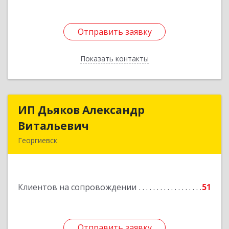
Отправить заявку
Отправить заявку
Показать контакты
Назад
ИП Дьяков Александр
ИП Дьяков Александр
Витальевич
Витальевич
Георгиевск
Подробнее
Клиентов на сопровождении
51
Отправить заявку
Отправить заявку