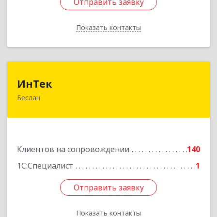
Отправить заявку
Отправить заявку
Показать контакты
Назад
ИнТек
ИнТек
Беслан
363000, Северная Осетия - Алания Респ,
Правобережный, Беслан г, Комсомольская ул,
дом № 69
Подробнее
Клиентов на сопровождении
140
1С:Специалист
1
Отправить заявку
Отправить заявку
Показать контакты
Назад