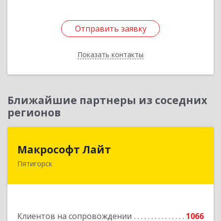
Отправить заявку
Отправить заявку
Показать контакты
Назад
Ближайшие партнеры из соседних
регионов
Макрософт Лайт
Макрософт Лайт
Пятигорск
357501, Ставропольский край, Пятигорск г,
Коста Хетагурова ул, дом № 4
Подробнее
Клиентов на сопровождении
1066