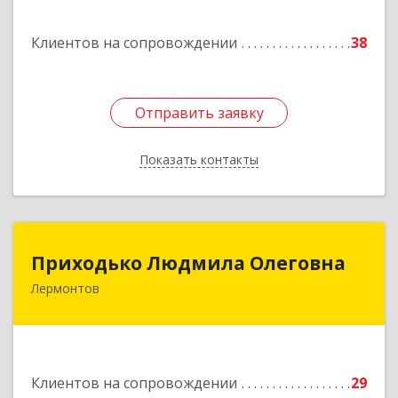
Клиентов на сопровождении
38
Отправить заявку
Отправить заявку
Показать контакты
Назад
Приходько Людмила Олеговна
Приходько Людмила Олеговна
Лермонтов
357341, Лермонтов г, П.Лумумбы ул, дом №
43/2, кв.44
Подробнее
Клиентов на сопровождении
29