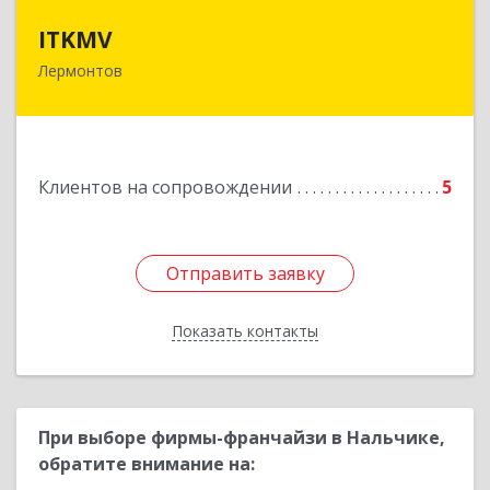
ITKMV
ITKMV
Лермонтов
Подробнее
Клиентов на сопровождении
5
Отправить заявку
Отправить заявку
Показать контакты
Назад
При выборе фирмы-франчайзи в Нальчике,
обратите внимание на: