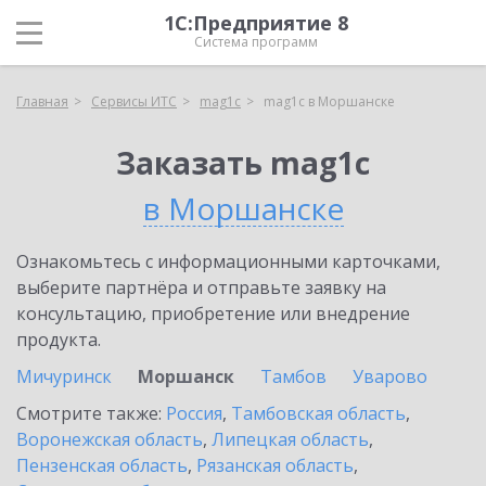
1С:Предприятие 8
Система программ
Главная
Сервисы ИТС
mag1c
mag1c в Моршанске
Заказать mag1c
в Моршанске
Ознакомьтесь с информационными карточками,
выберите партнёра и отправьте заявку на
консультацию, приобретение или внедрение
продукта.
Мичуринск
Моршанск
Тамбов
Уварово
Смотрите также:
Россия
,
Тамбовская область
,
Воронежская область
,
Липецкая область
,
Пензенская область
,
Рязанская область
,