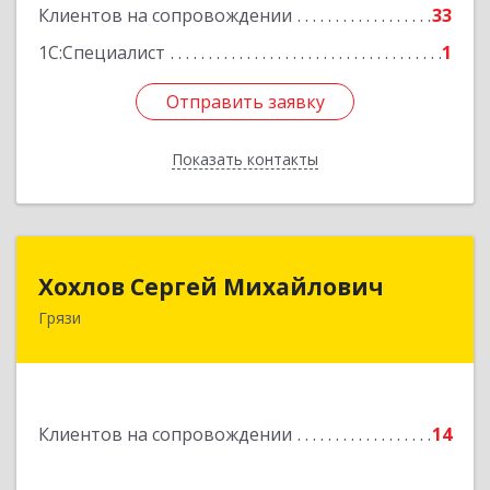
Клиентов на сопровождении
33
1С:Специалист
1
Отправить заявку
Отправить заявку
Показать контакты
Назад
Хохлов Сергей Михайлович
Хохлов Сергей Михайлович
Грязи
399059, Россия, Липецкая обл., г.Грязи,
ул.Рублева, д.31
Подробнее
Клиентов на сопровождении
14