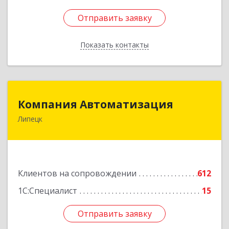
Отправить заявку
Отправить заявку
Показать контакты
Назад
Компания Автоматизация
Компания Автоматизация
Липецк
398001, Липецкая обл, Липецк г, Победы пл,
дом № 8
Подробнее
Клиентов на сопровождении
612
1С:Специалист
15
Отправить заявку
Отправить заявку