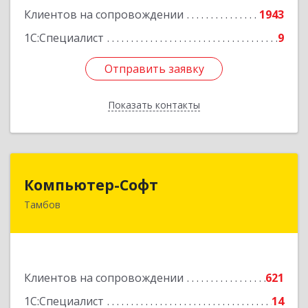
Клиентов на сопровождении
1943
1С:Специалист
9
Отправить заявку
Отправить заявку
Показать контакты
Назад
Компьютер-Софт
Компьютер-Софт
Тамбов
392000, Тамбовская обл, Тамбов г, Советская
ул, дом № 191
Подробнее
Клиентов на сопровождении
621
1С:Специалист
14