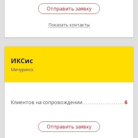
Отправить заявку
Отправить заявку
Показать контакты
Назад
ИКСис
ИКСис
Мичуринск
393761, Тамбовская обл, Мичуринск г,
Набережная ул, дом № 275
Подробнее
Клиентов на сопровождении
6
Отправить заявку
Отправить заявку