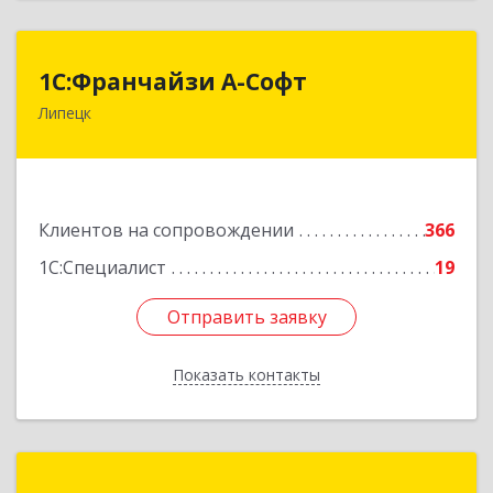
1С:Франчайзи А-Софт
1С:Франчайзи А-Софт
Липецк
398059, Липецкая обл, Липецк г, Фрунзе ул,
дом № 27
Подробнее
Клиентов на сопровождении
366
1С:Специалист
19
Отправить заявку
Отправить заявку
Показать контакты
Назад
Бизнес-АйТи