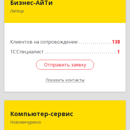
Бизнес-АйТи
Липецк
398008, Липецкая обл, Липецк г, 50 лет НЛМК
ул, дом № 11, пом.18
Подробнее
Клиентов на сопровождении
138
1С:Специалист
1
Отправить заявку
Отправить заявку
Показать контакты
Назад
Компьютер-сервис
Компьютер-сервис
Новомичуринск
391160, Рязанская обл, Пронский р-н,