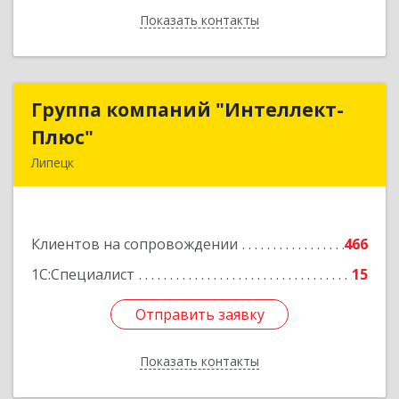
Показать контакты
Назад
Группа компаний "Интеллект-
Группа компаний "Интеллект-
Плюс"
Плюс"
Липецк
398024, Липецкая обл, Липецк г, Победы пл,
дом № 8, 306
Клиентов на сопровождении
466
Подробнее
1С:Специалист
15
Отправить заявку
Отправить заявку
Показать контакты
Назад