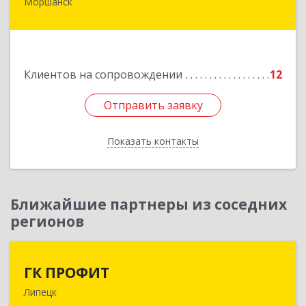
Моршанск
393950, Тамбовская обл, Моршанск г,
Дзержинского ул, дом № 4б, кв.157
Подробнее
Клиентов на сопровождении
12
Отправить заявку
Отправить заявку
Показать контакты
Назад
Ближайшие партнеры из соседних
регионов
ГК ПРОФИТ
ГК ПРОФИТ
Липецк
398001, Липецкая обл, Липецк г, Советская ул,