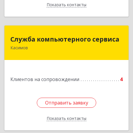
Показать контакты
Назад
Служба компьютерного сервиса
Служба компьютерного сервиса
Касимов
391300, Рязанская обл., г.Касимов, ул.Советская
136
Подробнее
Клиентов на сопровождении
4
Отправить заявку
Отправить заявку
Показать контакты
Назад