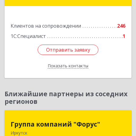
р-н, Краснокаменск г, Строителей пр-кт,
"Бизнес-центр",3-й этаж
Подробнее
Клиентов на сопровождении
246
1С:Специалист
1
Отправить заявку
Отправить заявку
Показать контакты
Назад
Ближайшие партнеры из соседних
регионов
Группа компаний "Форус"
Группа компаний "Форус"
Иркутск
664007, Иркутская обл, Иркутск г, Ямская ул,