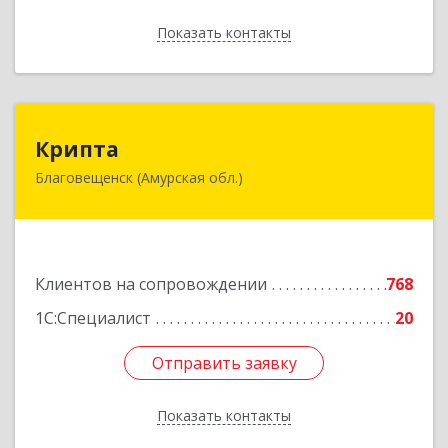
Показать контакты
Назад
Крипта
Крипта
Благовещенск (Амурская обл.)
675000, Амурская обл, Благовещенск г,
Амурская ул, дом № 236, оф.7-8
Подробнее
Клиентов на сопровождении
768
1С:Специалист
20
Отправить заявку
Отправить заявку
Показать контакты
Назад