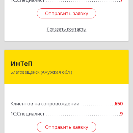
1С:Специалист
7
Отправить заявку
Отправить заявку
Показать контакты
Назад
ИнТеП
ИнТеП
Благовещенск (Амурская обл.)
675000, Амурская обл, Благовещенск г,
Горького ул, дом № 172/1
Подробнее
Клиентов на сопровождении
650
1С:Специалист
9
Отправить заявку
Отправить заявку