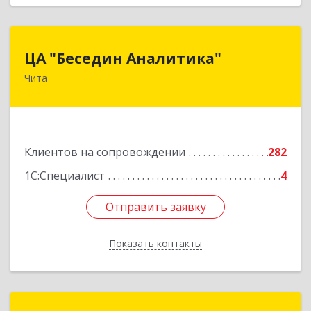
ЦА "Беседин Аналитика"
ЦА "Беседин Аналитика"
Чита
672039, Забайкальский край, Чита г,
Красноярская ул, дом № 24, корпус а, оф.401
Подробнее
Клиентов на сопровождении
282
1С:Специалист
4
Отправить заявку
Отправить заявку
Показать контакты
Назад