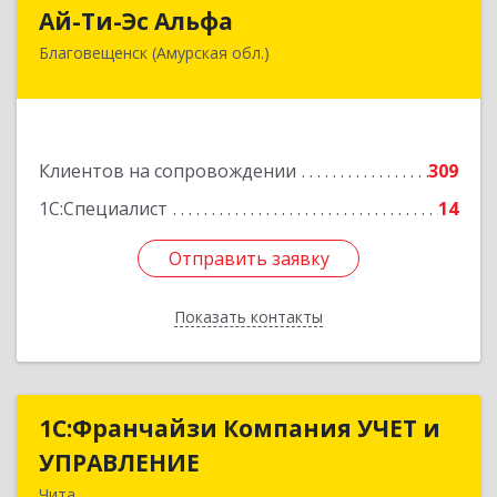
Ай-Ти-Эс Альфа
Ай-Ти-Эс Альфа
Благовещенск (Амурская обл.)
675000, Амурская обл, Благовещенск г, Зейская
ул, дом № 134, оф.515
Подробнее
Клиентов на сопровождении
309
1С:Специалист
14
Отправить заявку
Отправить заявку
Показать контакты
Назад
1С:Франчайзи Компания УЧЕТ и
1С:Франчайзи Компания УЧЕТ и
УПРАВЛЕНИЕ
УПРАВЛЕНИЕ
Чита