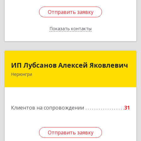
Отправить заявку
Отправить заявку
Показать контакты
Назад
ИП Лубсанов Алексей Яковлевич
ИП Лубсанов Алексей Яковлевич
Нерюнгри
675002, Амурская область, г. Благовещенск, ул.
Краснофлотская ,77/1, кв.38
Подробнее
Клиентов на сопровождении
31
Отправить заявку
Отправить заявку