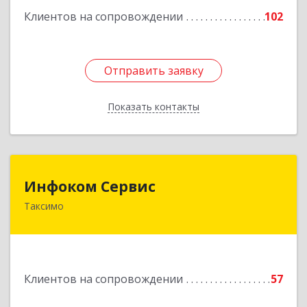
Подробнее
Клиентов на сопровождении
102
Отправить заявку
Отправить заявку
Показать контакты
Назад
Инфоком Сервис
Инфоком Сервис
Таксимо
671560, Республика Бурятия, Муйский р-н, пгт.
Таксимо, ул. Железнодорожников, дом 14
Подробнее
Клиентов на сопровождении
57