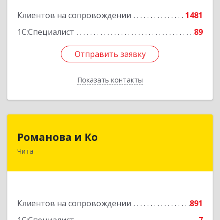
Подробнее
Клиентов на сопровождении
1481
1С:Специалист
89
Отправить заявку
Отправить заявку
Показать контакты
Назад
Романова и Ко
Романова и Ко
Чита
672000, Забайкальский край, Чита г, Анохина
ул, дом № 91, оф.703, а/я 1062
Подробнее
Клиентов на сопровождении
891