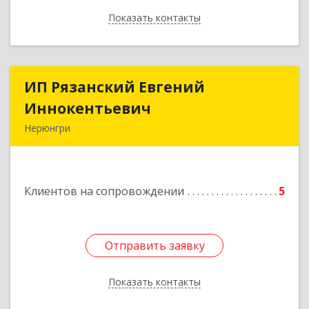
Показать контакты
Назад
ИП Рязанский Евгений
ИП Рязанский Евгений
Иннокентьевич
Иннокентьевич
Нерюнгри
678967, Саха /Якутия/ Респ, Нерюнгри г,
Дружбы Народов пр-кт, дом № 14
Клиентов на сопровождении
5
Подробнее
Отправить заявку
Отправить заявку
Показать контакты
Назад