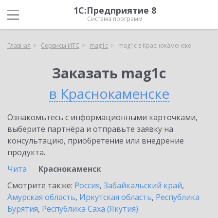
1С:Предприятие 8
Система программ
Главная
Сервисы ИТС
mag1c
mag1c в Краснокаменске
Заказать mag1c
в Краснокаменске
Ознакомьтесь с информационными карточками,
выберите партнёра и отправьте заявку на
консультацию, приобретение или внедрение
продукта.
Чита
Краснокаменск
Смотрите также:
Россия
,
Забайкальский край
,
Амурская область
,
Иркутская область
,
Республика
Бурятия
,
Республика Саха (Якутия)