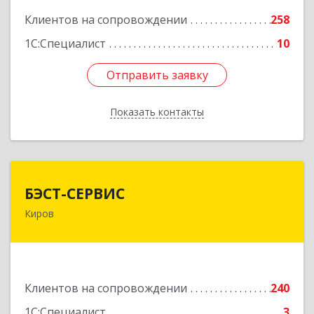
Клиентов на сопровождении
258
1С:Специалист
10
Отправить заявку
Отправить заявку
Показать контакты
Назад
БЭСТ-СЕРВИС
БЭСТ-СЕРВИС
Киров
610045, Кировская обл, Киров г, Дмитрия
Козулева ул, дом № 2, корпус 1
Подробнее
Клиентов на сопровождении
240
1С:Специалист
3