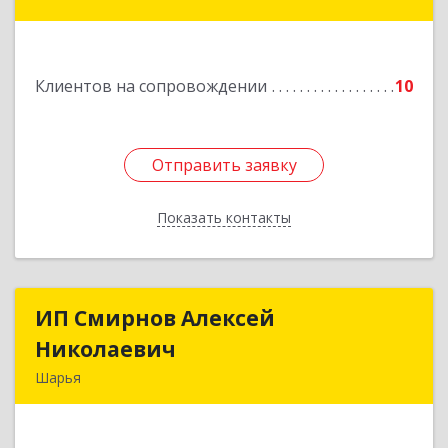
улица Краснухина, дом 6.
Подробнее
Клиентов на сопровождении
10
Отправить заявку
Отправить заявку
Показать контакты
Назад
ИП Смирнов Алексей
ИП Смирнов Алексей
Николаевич
Николаевич
Шарья
Подробнее