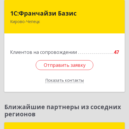
1С:Франчайзи Базис
1С:Франчайзи Базис
Кирово-Чепецк
613044, Кировская обл, город Кирово-Чепецк
г.о., Кирово-Чепецк г, Школьная ул, дом № 2,
оф.323
Подробнее
Клиентов на сопровождении
47
Отправить заявку
Отправить заявку
Показать контакты
Назад
Ближайшие партнеры из соседних
регионов