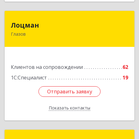
Лоцман
Лоцман
Глазов
427620, Удмуртская Респ, Глазов г, Сибирская
ул, дом № 20
Подробнее
Клиентов на сопровождении
62
1С:Специалист
19
Отправить заявку
Отправить заявку
Показать контакты
Назад