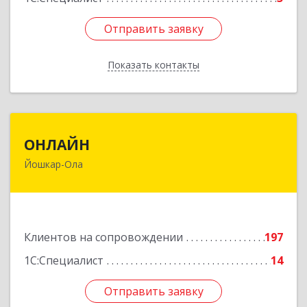
Отправить заявку
Отправить заявку
Показать контакты
Назад
ОНЛАЙН
ОНЛАЙН
Йошкар-Ола
424000, Марий Эл Респ, Йошкар-Ола г,
Комсомольская ул, дом № 132, пом.III
Подробнее
Клиентов на сопровождении
197
1С:Специалист
14
Отправить заявку
Отправить заявку