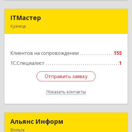
ITМастер
ITМастер
Кузнецк
442537, Пензенская обл, Кузнецк г, Белинского
ул, дом № 82, ДЦ"Сфера", оф.15
Клиентов на сопровождении
155
Подробнее
1С:Специалист
1
Отправить заявку
Отправить заявку
Показать контакты
Назад
Альянс Информ
Альянс Информ
Вольск