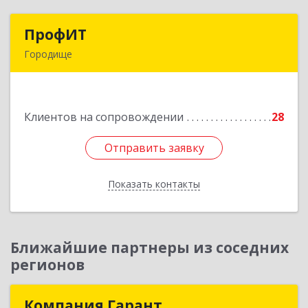
ПрофИТ
ПрофИТ
Городище
442310, Пензенская обл, Городищенский р-н,
Городище г, Комсомольская ул, дом № 29, оф.20
Клиентов на сопровождении
28
Подробнее
Отправить заявку
Отправить заявку
Показать контакты
Назад
Ближайшие партнеры из соседних
регионов
Компания Гарант
Компания Гарант