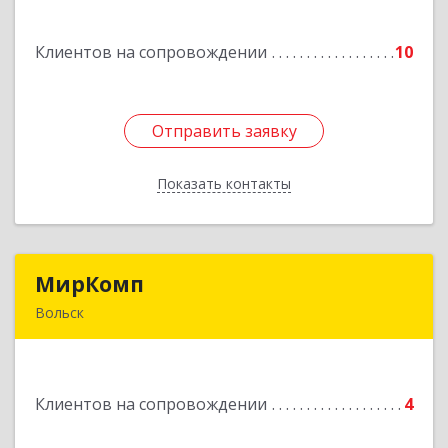
дом № 83а
Клиентов на сопровождении
10
Подробнее
Отправить заявку
Отправить заявку
Показать контакты
Назад
МирКомп
МирКомп
Вольск
412900, Саратовская обл, Вольск г,
Володарского ул, дом № 86
Клиентов на сопровождении
4
Подробнее