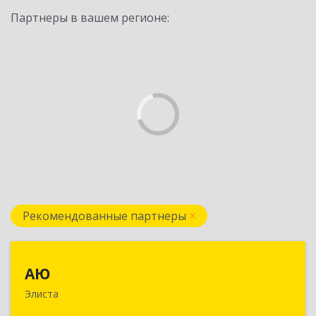
Партнеры в вашем регионе:
Рекомендованные партнеры
АЮ
АЮ
Элиста
358009, Калмыкия Респ, Элиста г, А.С.Пушкина
ул, дом № 20, оф.407