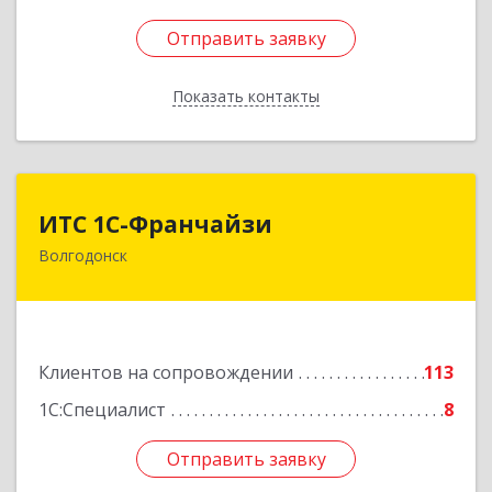
Отправить заявку
Отправить заявку
Показать контакты
Назад
ИТС 1С-Франчайзи
ИТС 1С-Франчайзи
Волгодонск
347380, Ростовская обл, Волгодонск г, Гагарина
ул, 22в помещение № III
Подробнее
Клиентов на сопровождении
113
1С:Специалист
8
Отправить заявку
Отправить заявку