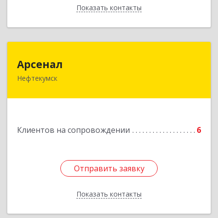
Показать контакты
Назад
Арсенал
Арсенал
Нефтекумск
Ставропольский край, Нефтекумск г,
Дзержинского ул, дом № 11А
Подробнее
Клиентов на сопровождении
6
Отправить заявку
Отправить заявку
Показать контакты
Назад