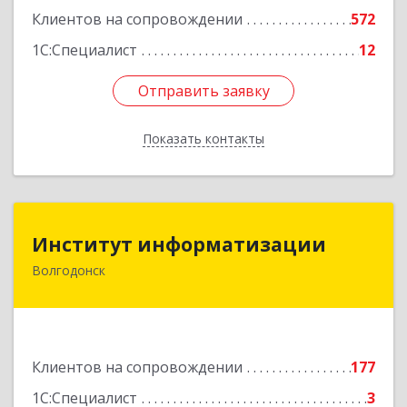
Клиентов на сопровождении
572
1С:Специалист
12
Отправить заявку
Отправить заявку
Показать контакты
Назад
Институт информатизации
Институт информатизации
Волгодонск
347383, Ростовская обл, Волгодонск г, Маршала
Кошевого ул, дом № 44, корпус II, оф.6
Подробнее
Клиентов на сопровождении
177
1С:Специалист
3