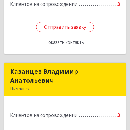
Подробнее
Клиентов на сопровождении
3
Отправить заявку
Отправить заявку
Показать контакты
Назад
Казанцев Владимир
Казанцев Владимир
Анатольевич
Анатольевич
Цимлянск
347 320, 347320, Ростовская обл, Цимлянский р-
н, Цимлянск г, Западный пер, дом № 3
Клиентов на сопровождении
3
Подробнее