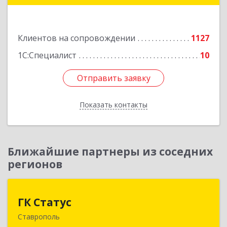
Подробнее
Клиентов на сопровождении
1127
1С:Специалист
10
Отправить заявку
Отправить заявку
Показать контакты
Назад
Ближайшие партнеры из соседних
регионов
ГК Статус
ГК Статус
Ставрополь
355002, Ставропольский край, Ставрополь г,