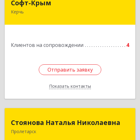
Софт-Крым
Керчь
Республика Калмыкия, г. Элиста, ул. Губаревича,
5, офис 304
Подробнее
Клиентов на сопровождении
4
Отправить заявку
Отправить заявку
Показать контакты
Назад
Стоянова Наталья Николаевна
Стоянова Наталья Николаевна
Пролетарск
Подробнее