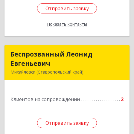
Отправить заявку
Отправить заявку
Показать контакты
Назад
Беспрозванный Леонид
Беспрозванный Леонид
Евгеньевич
Евгеньевич
Михайловск (Ставропольский край)
Подробнее
Клиентов на сопровождении
2
Отправить заявку
Отправить заявку