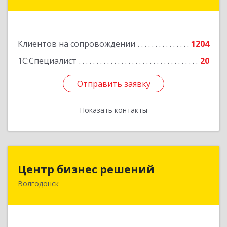
Лермонтова ул, дом № 187
Подробнее
Клиентов на сопровождении
1204
1С:Специалист
20
Отправить заявку
Отправить заявку
Показать контакты
Назад
Центр бизнес решений
Центр бизнес решений
Волгодонск
347375, Ростовская обл, Волгодонск г,
Курчатова пр-кт, дом № 45, кв.3
Подробнее