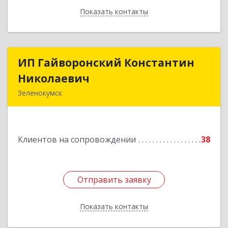
Показать контакты
Назад
ИП Гайворонский Константин
ИП Гайворонский Константин
Николаевич
Николаевич
Зеленокумск
357910, Ставропольский край, Советский р-н,
Зеленокумск г, Ленина пл, дом № 6, оф.4
Клиентов на сопровождении
38
Подробнее
Отправить заявку
Отправить заявку
Показать контакты
Назад