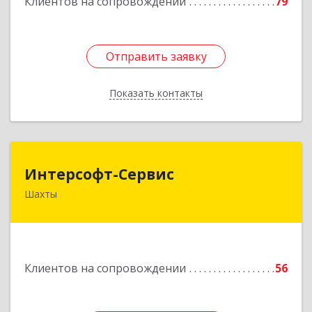
Клиентов на сопровождении
79
Отправить заявку
Отправить заявку
Показать контакты
Назад
Интерсофт-Сервис
Интерсофт-Сервис
Шахты
346480, Ростовская обл, Шахты г, Советская ул,
дом № 279/10
Подробнее
Клиентов на сопровождении
56