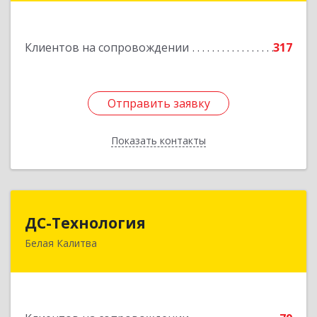
оф.217
Подробнее
Клиентов на сопровождении
317
Отправить заявку
Отправить заявку
Показать контакты
Назад
ДС-Технология
ДС-Технология
Белая Калитва
347045, Ростовская обл, Белокалитвинский р-н,
Белая Калитва г, Вокзальная ул, дом № 381
Подробнее