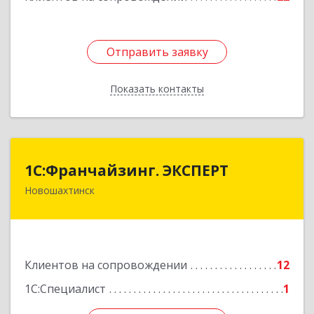
Отправить заявку
Отправить заявку
Показать контакты
Назад
1С:Франчайзинг. ЭКСПЕРТ
1С:Франчайзинг. ЭКСПЕРТ
Новошахтинск
346901, Ростовская обл, Новошахтинск г,
Куйбышева ул, дом № 6, кв.2
Подробнее
Клиентов на сопровождении
12
1С:Специалист
1