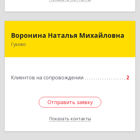
Воронина Наталья Михайловна
Воронина Наталья Михайловна
Гуково
Подробнее
Клиентов на сопровождении
2
Отправить заявку
Отправить заявку
Показать контакты
Назад