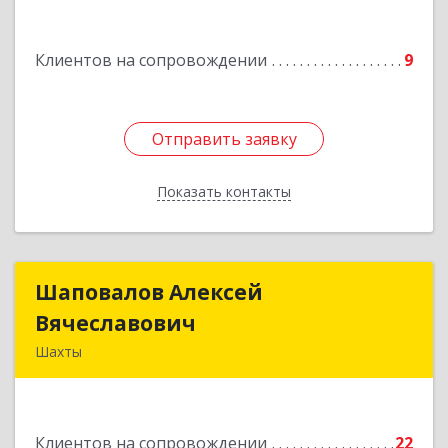
Клиентов на сопровождении
9
Отправить заявку
Отправить заявку
Показать контакты
Назад
Шаповалов Алексей
Шаповалов Алексей
Вячеславович
Вячеславович
Шахты
346510, Шахты г, Ленина ул, дом № 142
Подробнее
Клиентов на сопровождении
22