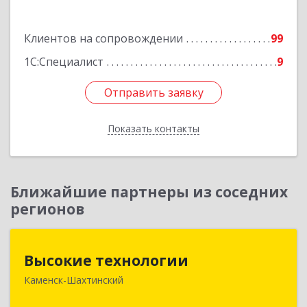
Подробнее
Клиентов на сопровождении
99
1С:Специалист
9
Отправить заявку
Отправить заявку
Показать контакты
Назад
Ближайшие партнеры из соседних
регионов
Высокие технологии
Высокие технологии
Каменск-Шахтинский
347810, Ростовская обл, Каменск-Шахтинский г,
Карла Маркса пр-кт, дом № 31/33, этаж 2,