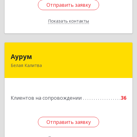
Отправить заявку
Отправить заявку
Показать контакты
Назад
Аурум
Аурум
Белая Калитва
347044, Ростовская обл, Белокалитвинский р-н,
Белая Калитва г, Леонова ул, дом № 37
Подробнее
Клиентов на сопровождении
36
Отправить заявку
Отправить заявку