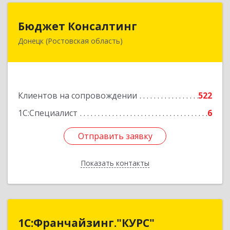
Бюджет Консалтинг
Бюджет Консалтинг
Донецк (Ростовская область)
346338, Ростовская обл, г.о. Город Донецк,
Донецк г, 12-й кв-л, дом № 10, оф.28
Подробнее
Клиентов на сопровождении
522
1С:Специалист
6
Отправить заявку
Отправить заявку
Показать контакты
Назад
1С:Франчайзинг."КУРС"
1С:Франчайзинг."КУРС"