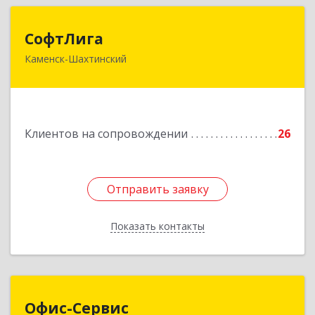
СофтЛига
СофтЛига
Каменск-Шахтинский
347800, Ростовская обл, Каменск-Шахтинский г,
Желябова ул, дом № 33А
Подробнее
Клиентов на сопровождении
26
Отправить заявку
Отправить заявку
Показать контакты
Назад
Офис-Сервис
Офис-Сервис