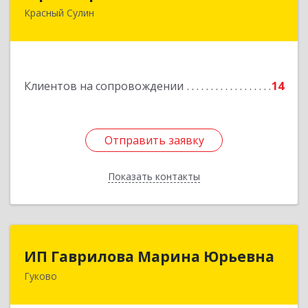
Красный Сулин
346350, Ростовская обл, р-н Красносулинский,
Красный Сулин г, Заводская ул, дом № 1
Подробнее
Клиентов на сопровождении
14
Отправить заявку
Отправить заявку
Показать контакты
Назад
ИП Гаврилова Марина Юрьевна
ИП Гаврилова Марина Юрьевна
Гуково
Подробнее