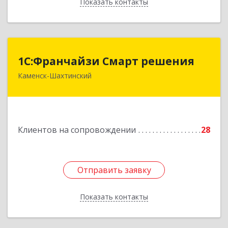
Показать контакты
Назад
1С:Франчайзи Смарт решения
1С:Франчайзи Смарт решения
Каменск-Шахтинский
347800, Ростовская обл, Каменск-Шахтинский г,
Ворошилова ул, дом № 152
Подробнее
Клиентов на сопровождении
28
Отправить заявку
Отправить заявку
Показать контакты
Назад