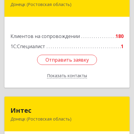
Донецк (Ростовская область)
346330, Ростовская обл, Донецк г, Благодатный
пер, дом № 16
Подробнее
Клиентов на сопровождении
180
1С:Специалист
1
Отправить заявку
Отправить заявку
Показать контакты
Назад
Интес
Интес
Донецк (Ростовская область)
346330, Ростовская обл, Донецк г, 60-й кв-л,
дом № 6 ( пристройка)