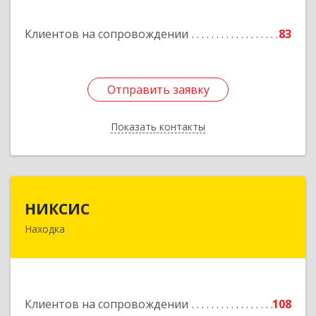
Горнореченский пгт, Октябрьская ул, дом № 5
Клиентов на сопровождении
83
Подробнее
Отправить заявку
Отправить заявку
Показать контакты
Назад
НИКСИС
НИКСИС
Находка
692903, Приморский край, Находка г,
Находкинский пр-кт, дом № 84, кв.73А
Подробнее
Клиентов на сопровождении
108