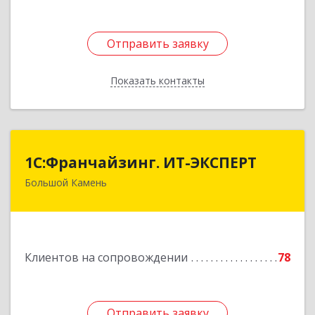
Отправить заявку
Отправить заявку
Показать контакты
Назад
1С:Франчайзинг. ИТ-ЭКСПЕРТ
1С:Франчайзинг. ИТ-ЭКСПЕРТ
Большой Камень
692806, Приморский край, Большой Камень г,
Карла Маркса ул, дом № 57, этаж 3
Подробнее
Клиентов на сопровождении
78
Отправить заявку
Отправить заявку