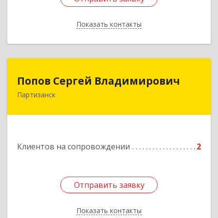
Показать контакты
Назад
Попов Сергей Владимирович
Попов Сергей Владимирович
Партизанск
692922, Приморский край, г. Находка, ул.
Пограничная, 30-18
Подробнее
Клиентов на сопровождении
2
Отправить заявку
Отправить заявку
Показать контакты
Назад