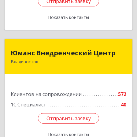
Отправить заявку
Отправить заявку
Показать контакты
Назад
Юманс Внедренческий Центр
Юманс Внедренческий Центр
Владивосток
690014, Приморский край, Владивосток г,
Некрасовская ул, дом № 48а
Подробнее
Клиентов на сопровождении
572
1С:Специалист
40
Отправить заявку
Отправить заявку
Показать контакты
Назад