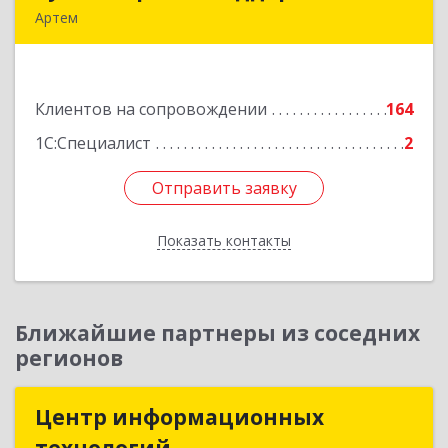
Артем
692760, Приморский край, Артем г, Фрунзе ул,
дом № 54А, каб.21
Клиентов на сопровождении
164
Подробнее
1С:Специалист
2
Отправить заявку
Отправить заявку
Показать контакты
Назад
Ближайшие партнеры из соседних
регионов
Центр информационных
Центр информационных