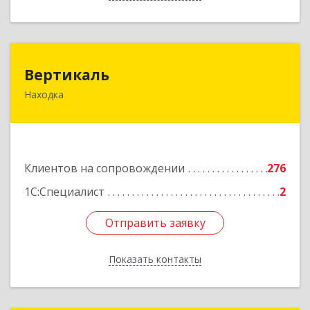
Вертикаль
Вертикаль
Находка
692928, Приморский край, Находка г,
Постышева ул, дом № 27
Подробнее
Клиентов на сопровождении
276
1С:Специалист
2
Отправить заявку
Отправить заявку
Показать контакты
Назад