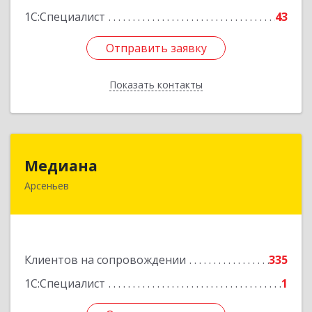
1С:Специалист
43
Отправить заявку
Отправить заявку
Показать контакты
Назад
Медиана
Медиана
Арсеньев
692330, Приморский край, Арсеньев г,
Ломоносова ул, дом № 24, кв.1
Подробнее
Клиентов на сопровождении
335
1С:Специалист
1