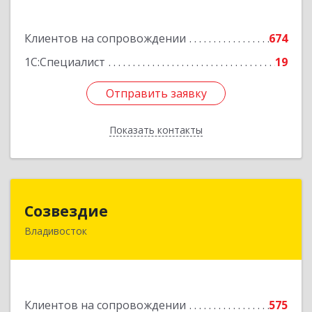
Подробнее
Клиентов на сопровождении
674
1С:Специалист
19
Отправить заявку
Отправить заявку
Показать контакты
Назад
Созвездие
Созвездие
Владивосток
690069, Приморский край, Владивосток г,
Тухачевского ул, дом № 62, кв.94
Подробнее
Клиентов на сопровождении
575