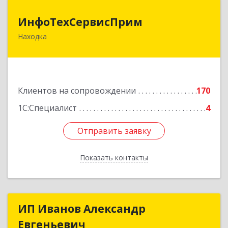
ИнфоТехСервисПрим
ИнфоТехСервисПрим
Находка
692916, Приморский край, Находка г,
Чернышевского ул, дом № 36, оф.305
Подробнее
Клиентов на сопровождении
170
1С:Специалист
4
Отправить заявку
Отправить заявку
Показать контакты
Назад
ИП Иванов Александр
ИП Иванов Александр
Евгеньевич
Евгеньевич