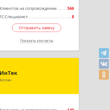
Клиентов на сопровождении
566
1С:Специалист
8
Отправить заявку
Отправить заявку
Показать контакты
Назад
ИнТек
ИнТек
363000, Северная Осетия - Алания
Беслан
Респ, Правобережный, Беслан г,
Комсомольская ул, дом № 69
Подробнее