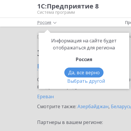
1С:Предприятие 8
Система программ
Россия
Пр
Главная
Сервисы ИТС
mag1c
mag1c в Армен
Информация на сайте будет
отображаться для региона
Заказать mag1c
Россия
в Армении
Да, все верно
Ознакомьтесь с информационными карт
Выбрать другой
внедрение продукта.
Ереван
Смотрите также:
Азербайджан
,
Беларус
Партнеры в вашем регионе: