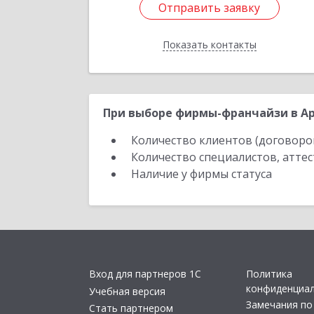
Отправить заявку
Отправить заявку
Показать контакты
Назад
При выборе фирмы-франчайзи в Ар
Количество клиентов (договоро
Количество специалистов, атте
Наличие у фирмы статуса
Вход для партнеров 1С
Политика
конфиденциа
Учебная версия
Замечания по
Стать партнером