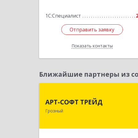
1С:Специалист
Отправить заявку
Отправить заявку
Показать контакты
Назад
Ближайшие партнеры из со
АРТ-СОФТ ТРЕЙ
АРТ-СОФТ ТРЕЙД
364013, Чеченская Респ, Грозный г
Грозный
Полярников ул, дом № 36
Подробне