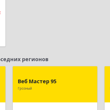
2
седних регионов
Д
Веб Мастер 95
Веб Мастер 95
,
364050, Чеченская Респ, Грозный г,
Грозный
А
Им Гайрбекова Муслима
Гайрбековича ул, дом № 72
е
Подробнее