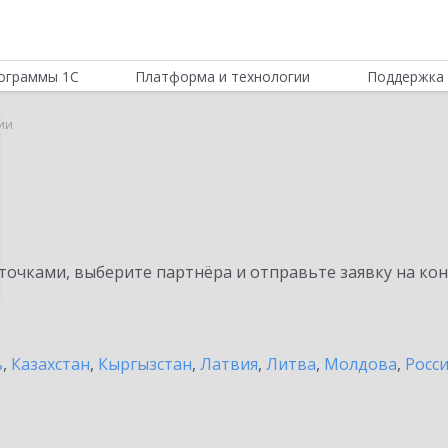
ограммы 1С
Платформа и технологии
Поддержка 
ии
очками, выберите партнёра и отправьте заявку на ко
ь
,
Казахстан
,
Кыргызстан
,
Латвия
,
Литва
,
Молдова
,
Росс