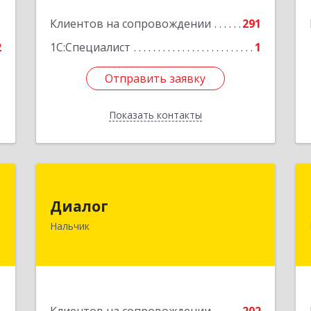
1
Клиентов на сопровождении
291
2
1С:Специалист
1
Отправить заявку
Отправить заявку
Показать контакты
Назад
я
Диалог
х
Диалог
360016, Кабардино-Балкарская Респ,
»
Нальчик
Нальчик г, Калюжного ул, дом № 3,
этаж 2
,
3
Подробнее