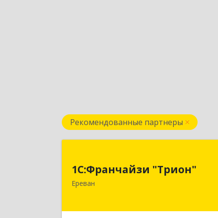
Рекомендованные партнеры
1С:Франчайзи "Трион
1С:Франчайзи "Трион"
Армения, Ереван, ул. Наири Зарян
Ереван
73/1, 2 эта
Подробне