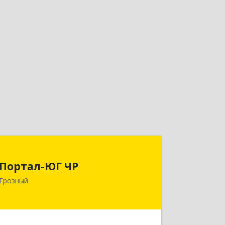
Портал-ЮГ ЧР
Портал-ЮГ ЧР
364906, Чеченская Респ, Грозный г,
Грозный
Путина пр-кт, дом № 30
Подробнее