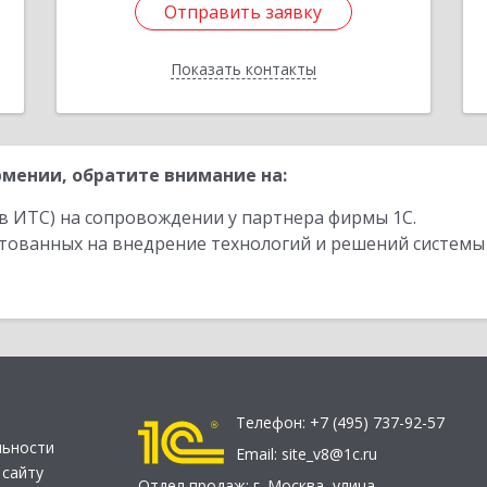
Отправить заявку
Отправить заявку
Показать контакты
Назад
мении, обратите внимание на:
в ИТС) на сопровождении у партнера фирмы 1С.
стованных на внедрение технологий и решений системы
Телефон:
+7 (495) 737-92-57
льности
Email:
site_v8@1c.ru
 сайту
Отдел продаж:
г. Москва
,
улица