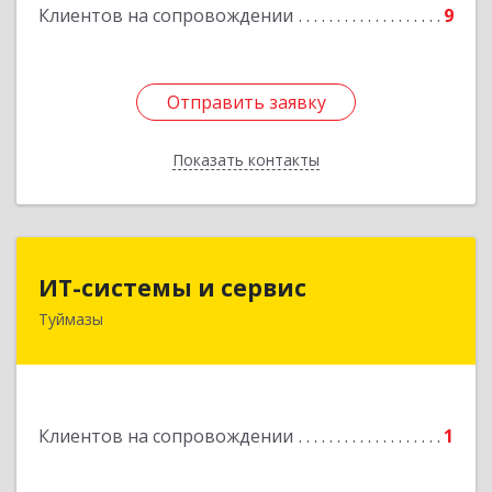
Клиентов на сопровождении
9
Отправить заявку
Отправить заявку
Показать контакты
Назад
ИТ-системы и сервис
ИТ-системы и сервис
Туймазы
452 750, 452750, Башкортостан Респ,
Туймазинский р-н, Туймазы г, Заводская ул,
дом № 11
Подробнее
Клиентов на сопровождении
1