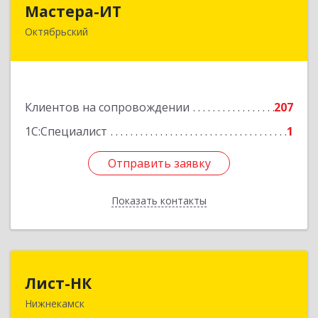
Мастера-ИТ
Мастера-ИТ
Октябрьский
452607, Башкортостан Респ, Октябрьский г,
Комсомольская ул, дом № 20, оф."МИТ"
Подробнее
Клиентов на сопровождении
207
1С:Специалист
1
Отправить заявку
Отправить заявку
Показать контакты
Назад
Лист-НК
Лист-НК
Нижнекамск
423585, Татарстан Респ, Нижнекамский р-н,