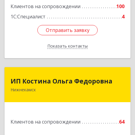
Подробнее
Клиентов на сопровождении
100
1С:Специалист
4
Отправить заявку
Отправить заявку
Показать контакты
Назад
ИП Костина Ольга Федоровна
ИП Костина Ольга Федоровна
Нижнекамск
Подробнее
Клиентов на сопровождении
64