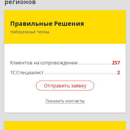
регионов
Правильные Решения
Правильные Решения
Набережные Челны
423832, Татарстан Респ, Набережные Челны г,
Дружбы Народов пр-кт, дом № 38А, кв.55
Подробнее
Клиентов на сопровождении
257
1С:Специалист
2
Отправить заявку
Отправить заявку
Показать контакты
Назад