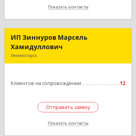
Показать контакты
Назад
ИП Зиннуров Марсель
ИП Зиннуров Марсель
Хамидуллович
Хамидуллович
Лениногорск
423250, Татарстан Респ, Лениногорский р-н,
Лениногорск г, Халиуллина ул, дом № 79
Клиентов на сопровождении
12
Подробнее
Отправить заявку
Отправить заявку
Показать контакты
Назад