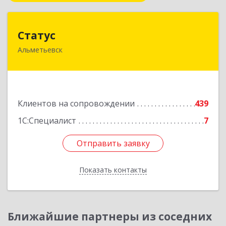
Статус
Статус
Альметьевск
423450, Татарстан Респ, Альметьевск г, Мира
ул, дом № 10
Подробнее
Клиентов на сопровождении
439
1С:Специалист
7
Отправить заявку
Отправить заявку
Показать контакты
Назад
Ближайшие партнеры из соседних