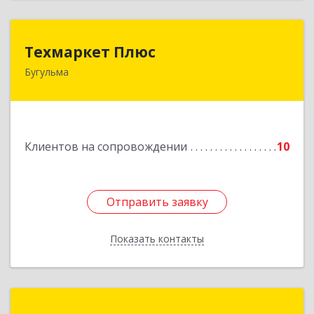
Техмаркет Плюс
Техмаркет Плюс
Бугульма
423231, РТ, Бугульма, ул.Белинского, д.13
Подробнее
Клиентов на сопровождении
10
Отправить заявку
Отправить заявку
Показать контакты
Назад
Компьютерные системы