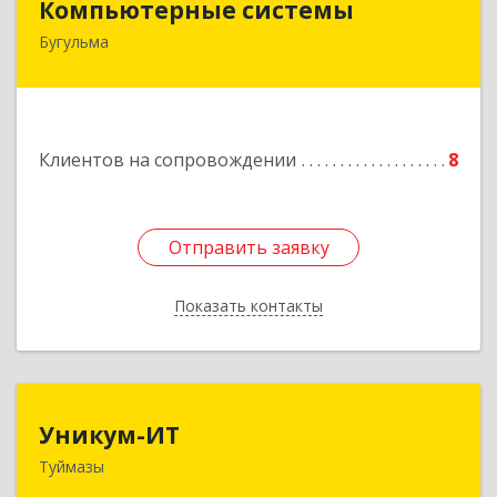
Компьютерные системы
Бугульма
420111, Республика Татарстан, Бугульма,
ул.Лево-Булачная, дом № 24, помещение 17
Подробнее
Клиентов на сопровождении
8
Отправить заявку
Отправить заявку
Показать контакты
Назад
Уникум-ИТ
Уникум-ИТ
Туймазы
452757, Башкортостан Респ, Туймазинский р-н,