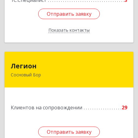
1С:Специалист
3
Отправить заявку
Отправить заявку
Показать контакты
Назад
Легион
Легион
Сосновый Бор
188544, Ленинградская обл, Сосновый Бор г,
Парковая ул, дом № 9
Подробнее
Клиентов на сопровождении
29
Отправить заявку
Отправить заявку