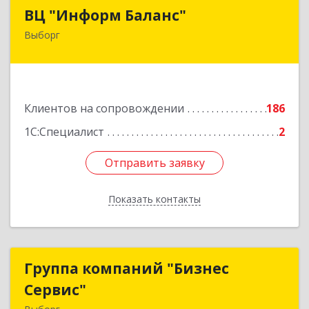
ВЦ "Информ Баланс"
ВЦ "Информ Баланс"
Выборг
188800, Ленинградская обл, Выборгский р-н,
Выборг г, Каменный пер, дом № 2а
Подробнее
Клиентов на сопровождении
186
1С:Специалист
2
Отправить заявку
Отправить заявку
Показать контакты
Назад
Группа компаний "Бизнес
Группа компаний "Бизнес
Сервис"
Сервис"