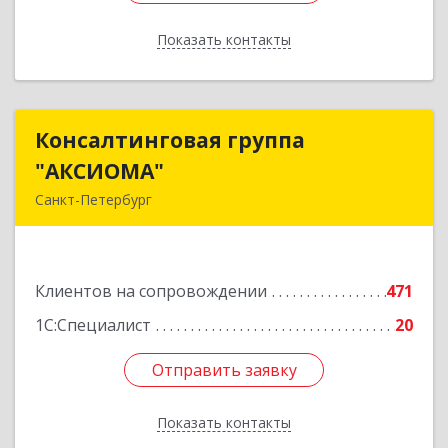
Показать контакты
Назад
Консалтинговая группа
Консалтинговая группа
"АКСИОМА"
"АКСИОМА"
Санкт-Петербург
197374, Санкт-Петербург г, Мебельная ул, дом
№ 12, корпус 1, литер А, пом.20Н, оф. 145
Клиентов на сопровождении
471
Подробнее
1С:Специалист
20
Отправить заявку
Отправить заявку
Показать контакты
Назад