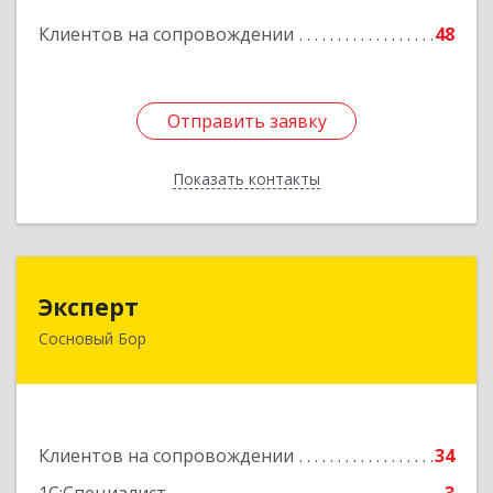
Клиентов на сопровождении
48
Подробнее
Отправить заявку
Отправить заявку
Показать контакты
Назад
Эксперт
Эксперт
Сосновый Бор
188544, Ленинградская обл, Сосновый Бор г, 50
лет Октября ул, дом № 1
Подробнее
Клиентов на сопровождении
34