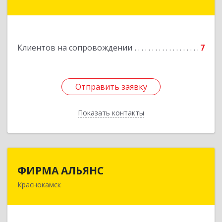
Подробнее
Клиентов на сопровождении
7
Отправить заявку
Отправить заявку
Показать контакты
Назад
ФИРМА АЛЬЯНС
ФИРМА АЛЬЯНС
Краснокамск
Подробнее