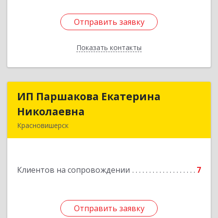
Отправить заявку
Отправить заявку
Показать контакты
Назад
ИП Паршакова Екатерина
ИП Паршакова Екатерина
Николаевна
Николаевна
Красновишерск
618590, Пермский край, Красновишерск г,
Карла Маркса ул, дом № 27, кв.8
Клиентов на сопровождении
7
Подробнее
Отправить заявку
Отправить заявку