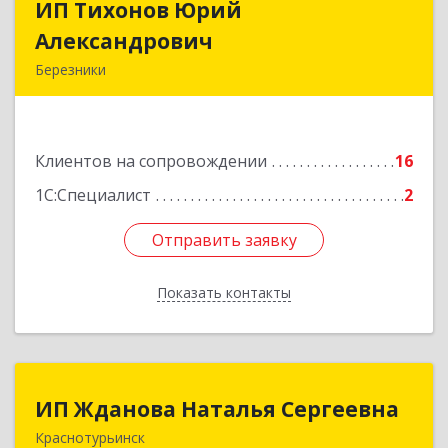
ИП Тихонов Юрий
ИП Тихонов Юрий
Александрович
Александрович
Березники
618400, Пермский край, Березники г, Карла
Маркса ул, дом № 48, оф.431
Клиентов на сопровождении
16
Подробнее
1С:Специалист
2
Отправить заявку
Отправить заявку
Показать контакты
Назад
ИП Жданова Наталья Сергеевна
ИП Жданова Наталья Сергеевна
Краснотурьинск