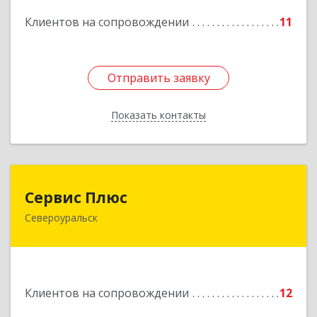
Клиентов на сопровождении
11
Отправить заявку
Отправить заявку
Показать контакты
Назад
Сервис Плюс
Сервис Плюс
Североуральск
624480, Свердловская обл, Североуральск г,
Ленина ул, дом № 10, кв.оф.1
Подробнее
Клиентов на сопровождении
12