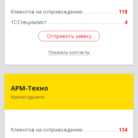
Подробнее
Клиентов на сопровождении
118
1С:Специалист
4
Отправить заявку
Отправить заявку
Показать контакты
Назад
АРМ-Техно
АРМ-Техно
Краснотурьинск
624447, Свердловская обл, Краснотурьинск г,
Чкалова ул, дом № 4, оф.119
Подробнее
Клиентов на сопровождении
134