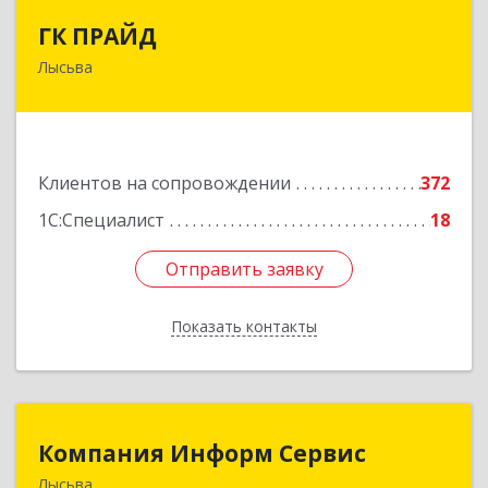
ГК ПРАЙД
ГК ПРАЙД
Лысьва
618909, Пермский край, Лысьва г, Репина ул,
дом № 41
Подробнее
Клиентов на сопровождении
372
1С:Специалист
18
Отправить заявку
Отправить заявку
Показать контакты
Назад
Компания Информ Сервис
Компания Информ Сервис
Лысьва