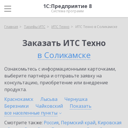
1С:Предприятие 8
Система программ
Главная
Тарифы ИТС
ИТС Техно
ИТС Техно в Соликамске
Заказать ИТС Техно
в Соликамске
Ознакомьтесь с информационными карточками,
выберите партнёра и отправьте заявку на
консультацию, приобретение или внедрение
продукта.
Краснокамск
Лысьва
Чернушка
Березники
Чайковский
Показать
все населенные
пункты
Смотрите также:
Россия
,
Пермский край
,
Кировская