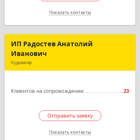
Показать контакты
Назад
ИП Радостев Анатолий
ИП Радостев Анатолий
Иванович
Иванович
Кудымкар
619000, Пермский край, Кудымкар г, Герцена
ул, дом № 52
Клиентов на сопровождении
23
Подробнее
Отправить заявку
Отправить заявку
Показать контакты
Назад