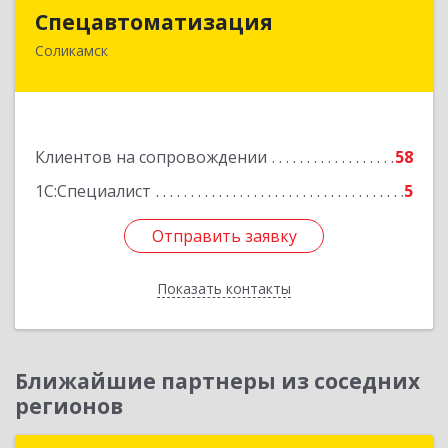
Спецавтоматизация
Спецавтоматизация
Соликамск
618547, Пермский край, Соликамск г,
Транспортная ул, дом № 4
Подробнее
Клиентов на сопровождении
58
1С:Специалист
5
Отправить заявку
Отправить заявку
Показать контакты
Назад
Ближайшие партнеры из соседних
регионов